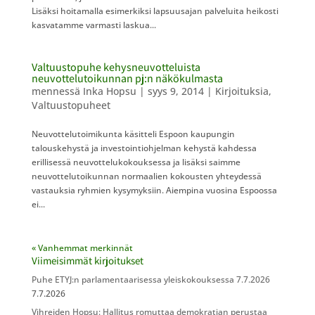
Lisäksi hoitamalla esimerkiksi lapsuusajan palveluita heikosti
kasvatamme varmasti laskua...
Valtuustopuhe kehysneuvotteluista
neuvottelutoikunnan pj:n näkökulmasta
mennessä
Inka Hopsu
|
syys 9, 2014
|
Kirjoituksia
,
Valtuustopuheet
Neuvottelutoimikunta käsitteli Espoon kaupungin
talouskehystä ja investointiohjelman kehystä kahdessa
erillisessä neuvottelukokouksessa ja lisäksi saimme
neuvottelutoikunnan normaalien kokousten yhteydessä
vastauksia ryhmien kysymyksiin. Aiempina vuosina Espoossa
ei...
« Vanhemmat merkinnät
Viimeisimmät kirjoitukset
Puhe ETYJ:n parlamentaarisessa yleiskokouksessa 7.7.2026
7.7.2026
Vihreiden Hopsu: Hallitus romuttaa demokratian perustaa