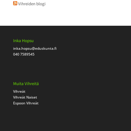
Vihreiden blogi
Inka Hopsu
inka.hopsu
@eduskunta.fi
040 7589545
Muita Vihreitä
Vihreät
Vihreät Naiset
Espoon Vihreät