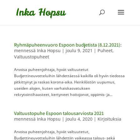
Ryhmäpuheenvuoro Espoon budjetista (8.12.2021):
mennessä
Inka Hopsu
|
joulu 9, 2021
|
Puheet
,
Valtuustopuheet
Arvoisa puheenjohtaja, hyvät valtuutetut
Budjettineuvotteluihin lähdettäessä kaikilla oli hyvin tiedossa
pitkittynyt ja raskas korona-aika. Henkilöstön uupumus,
useiden alojen, kuten varhaiskasvatuksen
rekrytointihaasteet, kertyneet hoitojonot, oppimis- ja...
Valtuustopuhe Espoon talousarviosta 2021
mennessä
Inka Hopsu
|
joulu 4, 2020
|
Kirjoituksia
Arvoisa puheenjohtaja, hyvät valtuutetut,
Budjettineuvotteluihin lähdettiin vaikeassa talous- sekä