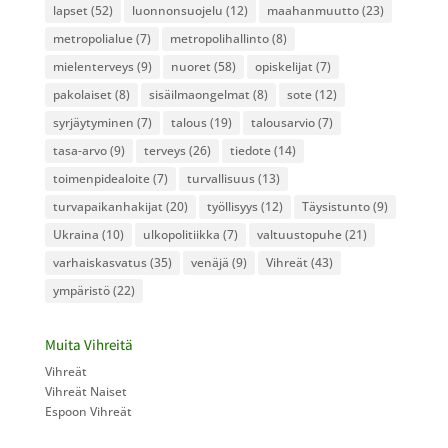
lapset
(52)
luonnonsuojelu
(12)
maahanmuutto
(23)
metropolialue
(7)
metropolihallinto
(8)
mielenterveys
(9)
nuoret
(58)
opiskelijat
(7)
pakolaiset
(8)
sisäilmaongelmat
(8)
sote
(12)
syrjäytyminen
(7)
talous
(19)
talousarvio
(7)
tasa-arvo
(9)
terveys
(26)
tiedote
(14)
toimenpidealoite
(7)
turvallisuus
(13)
turvapaikanhakijat
(20)
työllisyys
(12)
Täysistunto
(9)
Ukraina
(10)
ulkopolitiikka
(7)
valtuustopuhe
(21)
varhaiskasvatus
(35)
venäjä
(9)
Vihreät
(43)
ympäristö
(22)
Muita Vihreitä
Vihreät
Vihreät Naiset
Espoon Vihreät