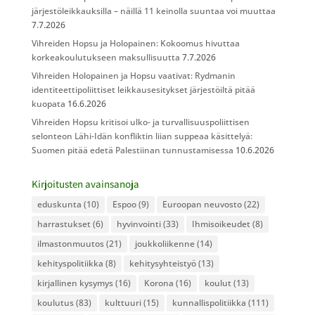
järjestöleikkauksilla – näillä 11 keinolla suuntaa voi muuttaa
7.7.2026
Vihreiden Hopsu ja Holopainen: Kokoomus hivuttaa
korkeakoulutukseen maksullisuutta
7.7.2026
Vihreiden Holopainen ja Hopsu vaativat: Rydmanin
identiteettipoliittiset leikkausesitykset järjestöiltä pitää
kuopata
16.6.2026
Vihreiden Hopsu kritisoi ulko- ja turvallisuuspoliittisen
selonteon Lähi-Idän konfliktin liian suppeaa käsittelyä:
Suomen pitää edetä Palestiinan tunnustamisessa
10.6.2026
Kirjoitusten avainsanoja
eduskunta
(10)
Espoo
(9)
Euroopan neuvosto
(22)
harrastukset
(6)
hyvinvointi
(33)
Ihmisoikeudet
(8)
ilmastonmuutos
(21)
joukkoliikenne
(14)
kehityspolitiikka
(8)
kehitysyhteistyö
(13)
kirjallinen kysymys
(16)
Korona
(16)
koulut
(13)
koulutus
(83)
kulttuuri
(15)
kunnallispolitiikka
(111)