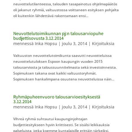
neuvottelutilanteessa, talouden tasapainotus ohjelmapäätös
oli jakanut ryhmiä, valtuustossa voittaneen esityksen pohjalta
oli kuitenkin lähdettävä rakentamaan ensi...
Neuvottelutoimikunnan pj:n talousarviopuhe
budjettisovusta 3.12.2014
mennessä
Inka Hopsu
|
joulu 3, 2014
|
Kirjoituksia
Valtuuston neuvottelutoimikunta saavutti neuvotteluissa
neuvottelutuloksen Espoon kaupungin vuoden 2015
talousarviosta ja taloussuunnitelmasta sekä investoinneista.
Sopimuksen takana ovat kaikki valtuustoryhmät.
Sopimuksen hankalimpana osuutena neuvotteluissa näin...
Ryhmäpuheenvuoro talousarvioesityksestä
3.12.2014
mennessä
Inka Hopsu
|
joulu 3, 2014
|
Kirjoituksia
Vihreä ryhmä suhtautui kaupunginjohtajan
budjettiesitykseen hyvin kriittisesti. Se sisälsi leikkauksia
palveluista, jotka koemme kuntalaisille erittäin tärkeiksi.