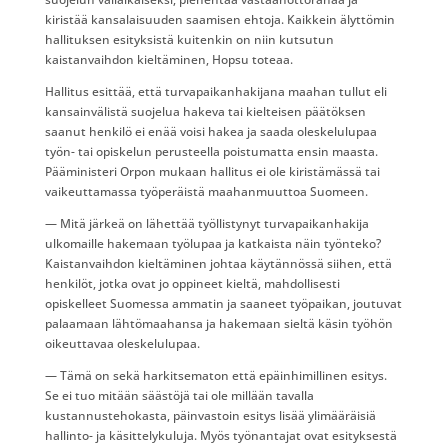
kiristää kansalaisuuden saamisen ehtoja. Kaikkein älyttömin
hallituksen esityksistä kuitenkin on niin kutsutun
kaistanvaihdon kieltäminen, Hopsu toteaa.
Hallitus esittää, että turvapaikanhakijana maahan tullut eli
kansainvälistä suojelua hakeva tai kielteisen päätöksen
saanut henkilö ei enää voisi hakea ja saada oleskelulupaa
työn- tai opiskelun perusteella poistumatta ensin maasta.
Pääministeri Orpon mukaan hallitus ei ole kiristämässä tai
vaikeuttamassa työperäistä maahanmuuttoa Suomeen.
— Mitä järkeä on lähettää työllistynyt turvapaikanhakija
ulkomaille hakemaan työlupaa ja katkaista näin työnteko?
Kaistanvaihdon kieltäminen johtaa käytännössä siihen, että
henkilöt, jotka ovat jo oppineet kieltä, mahdollisesti
opiskelleet Suomessa ammatin ja saaneet työpaikan, joutuvat
palaamaan lähtömaahansa ja hakemaan sieltä käsin työhön
oikeuttavaa oleskelulupaa.
— Tämä on sekä harkitsematon että epäinhimillinen esitys.
Se ei tuo mitään säästöjä tai ole millään tavalla
kustannustehokasta, päinvastoin esitys lisää ylimääräisiä
hallinto- ja käsittelykuluja. Myös työnantajat ovat esityksestä