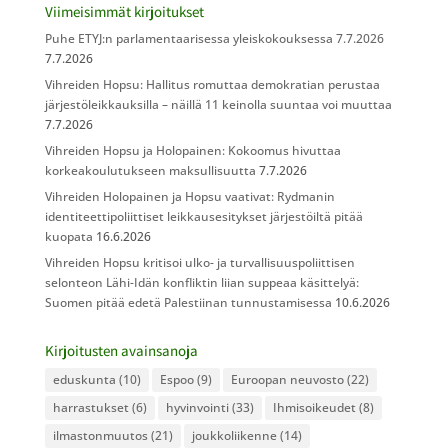
Viimeisimmät kirjoitukset
Puhe ETYJ:n parlamentaarisessa yleiskokouksessa 7.7.2026
7.7.2026
Vihreiden Hopsu: Hallitus romuttaa demokratian perustaa
järjestöleikkauksilla – näillä 11 keinolla suuntaa voi muuttaa
7.7.2026
Vihreiden Hopsu ja Holopainen: Kokoomus hivuttaa
korkeakoulutukseen maksullisuutta
7.7.2026
Vihreiden Holopainen ja Hopsu vaativat: Rydmanin
identiteettipoliittiset leikkausesitykset järjestöiltä pitää
kuopata
16.6.2026
Vihreiden Hopsu kritisoi ulko- ja turvallisuuspoliittisen
selonteon Lähi-Idän konfliktin liian suppeaa käsittelyä:
Suomen pitää edetä Palestiinan tunnustamisessa
10.6.2026
Kirjoitusten avainsanoja
eduskunta
(10)
Espoo
(9)
Euroopan neuvosto
(22)
harrastukset
(6)
hyvinvointi
(33)
Ihmisoikeudet
(8)
ilmastonmuutos
(21)
joukkoliikenne
(14)