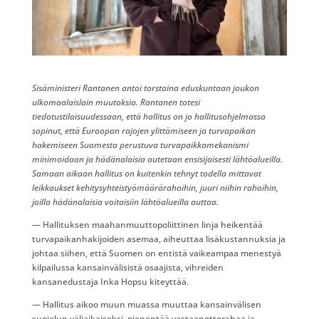
Sisäministeri Rantanen antoi torstaina eduskuntaan joukon
ulkomaalaislain muutoksia. Rantanen totesi
tiedotustilaisuudessaan, että hallitus on jo hallitusohjelmassa
sopinut, että Euroopan rajojen ylittämiseen ja turvapaikan
hakemiseen Suomesta perustuva turvapaikkamekanismi
minimoidaan ja hädänalaisia autetaan ensisijaisesti lähtöalueilla.
Samaan aikaan hallitus on kuitenkin tehnyt todella mittavat
leikkaukset kehitysyhteistyömäärärahoihin, juuri niihin rahoihin,
joilla hädänalaisia voitaisiin lähtöalueilla auttaa.
— Hallituksen maahanmuuttopoliittinen linja heikentää
turvapaikanhakijoiden asemaa, aiheuttaa lisäkustannuksia ja
johtaa siihen, että Suomen on entistä vaikeampaa menestyä
kilpailussa kansainvälisistä osaajista, vihreiden
kansanedustaja Inka Hopsu kiteyttää.
— Hallitus aikoo muun muassa muuttaa kansainvälisen
suojelun väliaikaiseksi, pienentää vastaanottorahaa ja