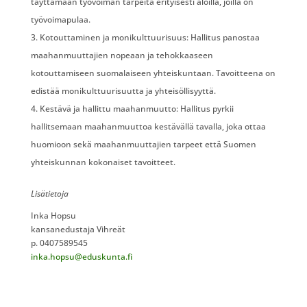
täyttämään työvoiman tarpeita erityisesti aloilla, joilla on
työvoimapulaa.
Kotouttaminen ja monikulttuurisuus: Hallitus panostaa
maahanmuuttajien nopeaan ja tehokkaaseen
kotouttamiseen suomalaiseen yhteiskuntaan. Tavoitteena on
edistää monikulttuurisuutta ja yhteisöllisyyttä.
Kestävä ja hallittu maahanmuutto: Hallitus pyrkii
hallitsemaan maahanmuuttoa kestävällä tavalla, joka ottaa
huomioon sekä maahanmuuttajien tarpeet että Suomen
yhteiskunnan kokonaiset tavoitteet.
Lisätietoja
Inka Hopsu
kansanedustaja Vihreät
p. 0407589545
inka.hopsu@eduskunta.fi