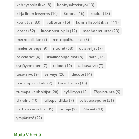
kehityspolitiikka
(8)
kehitysyhteistyö
(13)
kirjallinen kysymys
(16)
Korona
(16)
koulut
(13)
koulutus
(83)
kulttuuri
(15)
kunnallispolitiikka
(111)
lapset
(52)
luonnonsuojelu
(12)
maahanmuutto
(23)
metropolialue
(7)
metropolihallinto
(8)
mielenterveys
(9)
nuoret
(58)
opiskelijat
(7)
pakolaiset
(8)
sisäilmaongelmat
(8)
sote
(12)
syrjäytyminen
(7)
talous
(19)
talousarvio
(7)
tasa-arvo
(9)
terveys
(26)
tiedote
(14)
toimenpidealoite
(7)
turvallisuus
(13)
turvapaikanhakijat
(20)
työllisyys
(12)
Täysistunto
(9)
Ukraina
(10)
ulkopolitiikka
(7)
valtuustopuhe
(21)
varhaiskasvatus
(35)
venäjä
(9)
Vihreät
(43)
ympäristö
(22)
Muita Vihreitä