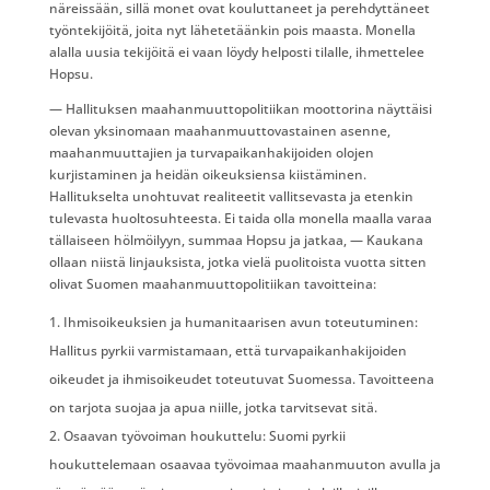
näreissään, sillä monet ovat kouluttaneet ja perehdyttäneet
työntekijöitä, joita nyt lähetetäänkin pois maasta. Monella
alalla uusia tekijöitä ei vaan löydy helposti tilalle, ihmettelee
Hopsu.
— Hallituksen maahanmuuttopolitiikan moottorina näyttäisi
olevan yksinomaan maahanmuuttovastainen asenne,
maahanmuuttajien ja turvapaikanhakijoiden olojen
kurjistaminen ja heidän oikeuksiensa kiistäminen.
Hallitukselta unohtuvat realiteetit vallitsevasta ja etenkin
tulevasta huoltosuhteesta. Ei taida olla monella maalla varaa
tällaiseen hölmöilyyn, summaa Hopsu ja jatkaa, — Kaukana
ollaan niistä linjauksista, jotka vielä puolitoista vuotta sitten
olivat Suomen maahanmuuttopolitiikan tavoitteina:
Ihmisoikeuksien ja humanitaarisen avun toteutuminen:
Hallitus pyrkii varmistamaan, että turvapaikanhakijoiden
oikeudet ja ihmisoikeudet toteutuvat Suomessa. Tavoitteena
on tarjota suojaa ja apua niille, jotka tarvitsevat sitä.
Osaavan työvoiman houkuttelu: Suomi pyrkii
houkuttelemaan osaavaa työvoimaa maahanmuuton avulla ja