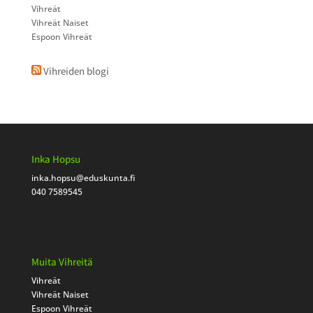
Vihreät
Vihreät Naiset
Espoon Vihreät
Vihreiden blogi
Inka Hopsu
inka.hopsu
@eduskunta.fi
040 7589545
Muita Vihreitä
Vihreät
Vihreät Naiset
Espoon Vihreät