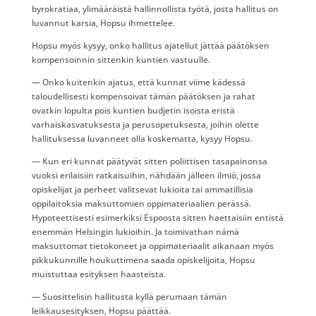
byrokratiaa, ylimääräistä hallinnollista työtä, josta hallitus on
luvannut karsia, Hopsu ihmettelee.
Hopsu myös kysyy, onko hallitus ajatellut jättää päätöksen
kompensoinnin sittenkin kuntien vastuulle.
— Onko kuitenkin ajatus, että kunnat viime kädessä
taloudellisesti kompensoivat tämän päätöksen ja rahat
ovatkin lopulta pois kuntien budjetin isoista eristä
varhaiskasvatuksesta ja perusopetuksesta, joihin olette
hallituksessa luvanneet olla koskematta, kysyy Hopsu.
— Kun eri kunnat päätyvät sitten poliittisen tasapainonsa
vuoksi erilaisiin ratkaisuihin, nähdään jälleen ilmiö, jossa
opiskelijat ja perheet valitsevat lukioita tai ammatillisia
oppilaitoksia maksuttomien oppimateriaalien perässä.
Hypoteettisesti esimerkiksi Espoosta sitten haettaisiin entistä
enemmän Helsingin lukioihin. Ja toimivathan nämä
maksuttomat tietokoneet ja oppimateriaalit aikanaan myös
pikkukunnille houkuttimena saada opiskelijoita, Hopsu
muistuttaa esityksen haasteista.
— Suosittelisin hallitusta kyllä perumaan tämän
leikkausesityksen, Hopsu päättää.