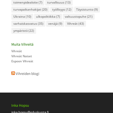
toimenpidealoite
(7)
turvallisuus
(13)
turvapaikanhakijat
(20)
työllisyys
(12)
Täysistunto
(9)
Ukraina
(10)
ulkopolitiikka
(7)
valtuustopuhe
(21)
varhaiskasvatus
(35)
venäjä
(9)
Vihreät
(43)
ympäristö
(22)
Muita Vihreitä
Vihreät
Vihreät Naiset
Espoon Vihreät
Vihreiden blogi
Inka Hopsu
inka.hopsu
@eduskunta.fi