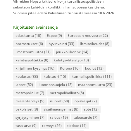
Vihreiden Hopsu kritisoi ulko- ja turvallisuuspoliittisen
selonteon Lähi-Idän konfliktin liian suppeaa käsittelyä:
Suomen pitää edetä Palestiinan tunnustamisessa
10.6.2026
Kirjoitusten avainsanoja
eduskunta
(10)
Espoo
(9)
Euroopan neuvosto
(22)
harrastukset
(6)
hyvinvointi
(33)
Ihmisoikeudet
(8)
ilmastonmuutos
(21)
joukkoliikenne
(14)
kehityspolitiikka
(8)
kehitysyhteistyö
(13)
kirjallinen kysymys
(16)
Korona
(16)
koulut
(13)
koulutus
(83)
kulttuuri
(15)
kunnallispolitiikka
(111)
lapset
(52)
luonnonsuojelu
(12)
maahanmuutto
(23)
metropolialue
(7)
metropolihallinto
(8)
mielenterveys
(9)
nuoret
(58)
opiskelijat
(7)
pakolaiset
(8)
sisäilmaongelmat
(8)
sote
(12)
syrjäytyminen
(7)
talous
(19)
talousarvio
(7)
tasa-arvo
(9)
terveys
(26)
tiedote
(14)