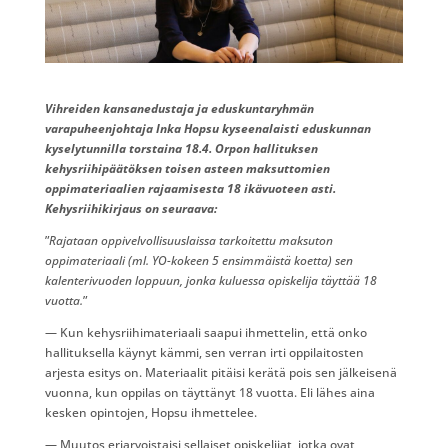
Vihreiden kansanedustaja ja eduskuntaryhmän
varapuheenjohtaja Inka Hopsu kyseenalaisti eduskunnan
kyselytunnilla torstaina 18.4. Orpon hallituksen
kehysriihipäätöksen toisen asteen maksuttomien
oppimateriaalien rajaamisesta 18 ikävuoteen asti.
Kehysriihikirjaus on seuraava:
”
Rajataan oppivelvollisuuslaissa tarkoitettu maksuton
oppimateriaali (ml. YO-kokeen 5 ensimmäistä koetta) sen
kalenterivuoden loppuun, jonka kuluessa opiskelija täyttää 18
vuotta.
”
— Kun kehysriihimateriaali saapui ihmettelin, että onko
hallituksella käynyt kämmi, sen verran irti oppilaitosten
arjesta esitys on. Materiaalit pitäisi kerätä pois sen jälkeisenä
vuonna, kun oppilas on täyttänyt 18 vuotta. Eli lähes aina
kesken opintojen, Hopsu ihmettelee.
— Muutos eriarvoistaisi sellaiset opiskelijat, jotka ovat