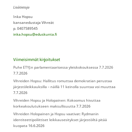
Lisätietoja
Inka Hopsu
kansanedustaja Vihreät
p. 0407589545
inka.hopsu@eduskunta.fi
Viimeisimmät kirjoitukset
Puhe ETYJ:n parlamentaarisessa yleiskokouksessa 7.7.2026
7.7.2026
Vihreiden Hopsu: Hallitus romuttaa demokratian perustaa
järjestöleikkauksilla – näillä 11 keinolla suuntaa voi muuttaa
7.7.2026
Vihreiden Hopsu ja Holopainen: Kokoomus hivuttaa
korkeakoulutukseen maksullisuutta
7.7.2026
Vihreiden Holopainen ja Hopsu vaativat: Rydmanin
identiteettipoliittiset leikkausesitykset järjestöiltä pitää
kuopata
16.6.2026