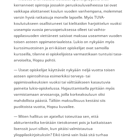
kerranneet opintoja jossakin peruskouluvaiheessa tai ovat
vaikkapa aloittaneet koulun vuoden vanhempana, molemmat
varsin hyviä ratkaisuja monelle lapselle. Myös TUVA-
koulutukseen osallistuneet tai kielitaidon harjoittelun vuoksi
useampia vuosia perusopetuksessa olleet tai vaihto-
oppilasvuoden viettäneet saisivat maksaa useamman vuoden
toisen asteen oppimateriaaleista. Lukio on nykyään myös
kurssimuotoinen ja eri-ikäiset opiskelijat ovat samoilla
kursseilla, tilanne ei opiskelijoista varmastikaan tuntuisi tasa-
arvoiselta, Hopsu pohtii.
— Useat opiskelijat käyttävät nykyään neljä vuotta toisen
asteen opintoihinsa esimerkiksi terveys- tai
oppimisvaikeuksien vuoksi tai välttääkseen kasautuvia
paineita lukio-opiskelussa. Hajauttamisella pyritään myös
varmistamaan arvosanoja, joilla korkeakouluun olisi
mahdollista päästä. Tällöin maksullisuus kestäisi siis
puolitoista vuotta, Hopsu kuvailee.
— Miten hallitus on ajatellut toteuttaa sen, että
abiturienteilta kerätään tietokoneet pois ja katkaistaan
lisenssit juuri silloin, kun pitäisi valmistautua
ylioppilaskirjoituksiin? Eikö tämä vain lisää sitä turhaa