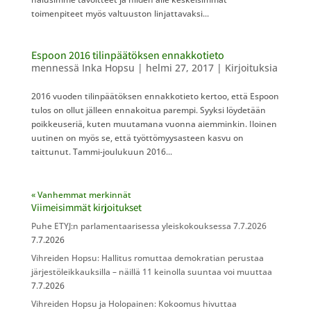
toimenpiteet myös valtuuston linjattavaksi...
Espoon 2016 tilinpäätöksen ennakkotieto
mennessä
Inka Hopsu
|
helmi 27, 2017
|
Kirjoituksia
2016 vuoden tilinpäätöksen ennakkotieto kertoo, että Espoon
tulos on ollut jälleen ennakoitua parempi. Syyksi löydetään
poikkeuseriä, kuten muutamana vuonna aiemminkin. Iloinen
uutinen on myös se, että työttömyysasteen kasvu on
taittunut. Tammi-joulukuun 2016...
« Vanhemmat merkinnät
Viimeisimmät kirjoitukset
Puhe ETYJ:n parlamentaarisessa yleiskokouksessa 7.7.2026
7.7.2026
Vihreiden Hopsu: Hallitus romuttaa demokratian perustaa
järjestöleikkauksilla – näillä 11 keinolla suuntaa voi muuttaa
7.7.2026
Vihreiden Hopsu ja Holopainen: Kokoomus hivuttaa