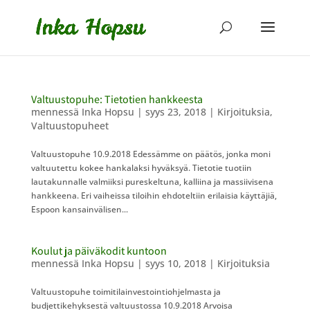
Valtuustopuhe: Tietotien hankkeesta
mennessä
Inka Hopsu
|
syys 23, 2018
|
Kirjoituksia
,
Valtuustopuheet
Valtuustopuhe 10.9.2018 Edessämme on päätös, jonka moni
valtuutettu kokee hankalaksi hyväksyä. Tietotie tuotiin
lautakunnalle valmiiksi pureskeltuna, kalliina ja massiivisena
hankkeena. Eri vaiheissa tiloihin ehdoteltiin erilaisia käyttäjiä,
Espoon kansainvälisen...
Koulut ja päiväkodit kuntoon
mennessä
Inka Hopsu
|
syys 10, 2018
|
Kirjoituksia
Valtuustopuhe toimitilainvestointiohjelmasta ja
budjettikehyksestä valtuustossa 10.9.2018 Arvoisa