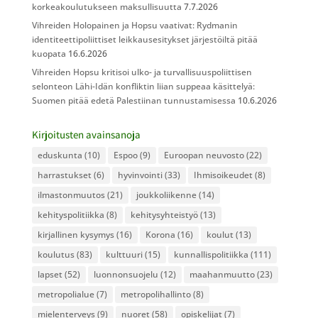
korkeakoulutukseen maksullisuutta
7.7.2026
Vihreiden Holopainen ja Hopsu vaativat: Rydmanin
identiteettipoliittiset leikkausesitykset järjestöiltä pitää
kuopata
16.6.2026
Vihreiden Hopsu kritisoi ulko- ja turvallisuuspoliittisen
selonteon Lähi-Idän konfliktin liian suppeaa käsittelyä:
Suomen pitää edetä Palestiinan tunnustamisessa
10.6.2026
Kirjoitusten avainsanoja
eduskunta
(10)
Espoo
(9)
Euroopan neuvosto
(22)
harrastukset
(6)
hyvinvointi
(33)
Ihmisoikeudet
(8)
ilmastonmuutos
(21)
joukkoliikenne
(14)
kehityspolitiikka
(8)
kehitysyhteistyö
(13)
kirjallinen kysymys
(16)
Korona
(16)
koulut
(13)
koulutus
(83)
kulttuuri
(15)
kunnallispolitiikka
(111)
lapset
(52)
luonnonsuojelu
(12)
maahanmuutto
(23)
metropolialue
(7)
metropolihallinto
(8)
mielenterveys
(9)
nuoret
(58)
opiskelijat
(7)