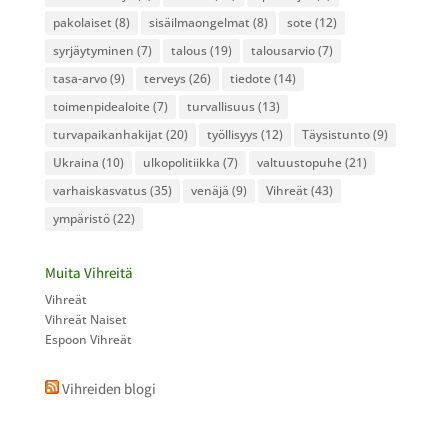
pakolaiset
(8)
sisäilmaongelmat
(8)
sote
(12)
syrjäytyminen
(7)
talous
(19)
talousarvio
(7)
tasa-arvo
(9)
terveys
(26)
tiedote
(14)
toimenpidealoite
(7)
turvallisuus
(13)
turvapaikanhakijat
(20)
työllisyys
(12)
Täysistunto
(9)
Ukraina
(10)
ulkopolitiikka
(7)
valtuustopuhe
(21)
varhaiskasvatus
(35)
venäjä
(9)
Vihreät
(43)
ympäristö
(22)
Muita Vihreitä
Vihreät
Vihreät Naiset
Espoon Vihreät
Vihreiden blogi