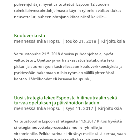
puheenjohtaja, hyvät valtuutetut, Espoon 12 vuoden
toimitilainvestointiohjelmasta käytiin ryhmien väliset tiukat
neuvottelut, puheenjohtajana kiitos niistä kaikille...
Kouluverkosta
mennessä
Inka Hopsu
|
touko 21, 2018
|
Kirjoituksia
Valtuustopuhe 21.5. 2018 Arvoisa puheenjohtaja, hyvät
valtuutetut, Opetus- ja varhaiskasvatuslautakunta teki
pitkän ja suuren työn käsitellessään kouluverkkoesityksiä ja
pyrkiessään hakemaan niihin ryhmien välillä yhtenäistä
kantaa. Lähtökohdat eli kasvava kaupunki,...
Uusi strategia tekee Espoosta hiilineutraalin sekä
turvaa opetuksen ja päivähoidon laadun
mennessä
Inka Hopsu
|
syys 11, 2017
|
Kirjoituksia
Valtuustopuhe Espoon strategiasta 11.9.2017 Kiitos hyvästä
strategianeuvotteluprosessista muille ryhmille ja
virkamiehille. Pelkkä tarina ei riittänyt meille tällä kertaa, vaan
halusimme tavoitteet ja niiden alle keskeisimmät