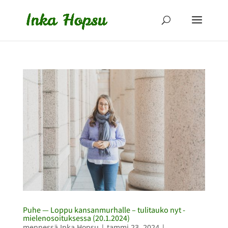
Puhe — Loppu kansanmurhalle – tulitauko nyt -
mielenosoituksessa (20.1.2024)
mennessä
Inka Hopsu
|
tammi 23, 2024
|