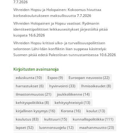
7.7.2026
Vihreiden Hopsu ja Holopainen: Kokoomus hivuttaa
korkeakoulutukseen maksullisuutta
7.7.2026
Vihreiden Holopainen ja Hopsu vaativat: Rydmanin
identiteettipoliittiset leikkausesitykset järjestöiltä pitää
kuopata
16.6.2026
Vihreiden Hopsu kritisoi ulko- ja turvallisuuspoliittisen
selonteon Lähi-Idän konfliktin liian suppeaa käsittelyä:
Suomen pitää edetä Palestiinan tunnustamisessa
10.6.2026
Kirjoitusten avainsanoja
eduskunta
(10)
Espoo
(9)
Euroopan neuvosto
(22)
harrastukset
(6)
hyvinvointi
(33)
Ihmisoikeudet
(8)
ilmastonmuutos
(21)
joukkoliikenne
(14)
kehityspolitiikka
(8)
kehitysyhteistyö
(13)
kirjallinen kysymys
(16)
Korona
(16)
koulut
(13)
koulutus
(83)
kulttuuri
(15)
kunnallispolitiikka
(111)
lapset
(52)
luonnonsuojelu
(12)
maahanmuutto
(23)