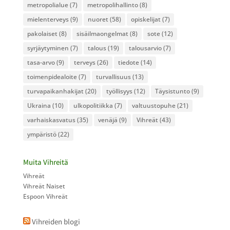
metropolialue
(7)
metropolihallinto
(8)
mielenterveys
(9)
nuoret
(58)
opiskelijat
(7)
pakolaiset
(8)
sisäilmaongelmat
(8)
sote
(12)
syrjäytyminen
(7)
talous
(19)
talousarvio
(7)
tasa-arvo
(9)
terveys
(26)
tiedote
(14)
toimenpidealoite
(7)
turvallisuus
(13)
turvapaikanhakijat
(20)
työllisyys
(12)
Täysistunto
(9)
Ukraina
(10)
ulkopolitiikka
(7)
valtuustopuhe
(21)
varhaiskasvatus
(35)
venäjä
(9)
Vihreät
(43)
ympäristö
(22)
Muita Vihreitä
Vihreät
Vihreät Naiset
Espoon Vihreät
Vihreiden blogi