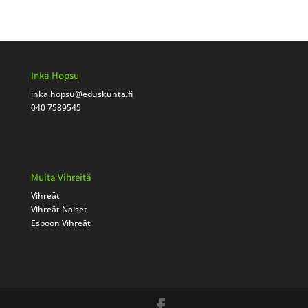
Inka Hopsu
inka.hopsu
@eduskunta.fi
040 7589545
Muita Vihreitä
Vihreät
Vihreät Naiset
Espoon Vihreät