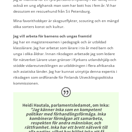
också en ung afghansk man som har bott hos i fem år. Vi har
dessutom en rescuehund från S:t Petersburg.
Mina favorithobbyer är skogsutflykter, scouting och en mängd
olika sorters konst och kultur.
Jag vill arbeta för barnens och ungas framtid
Jag har en magisterexamen i pedagogik och är utbildad
klasslärare. Jag har arbetat som lärare i tio år med barn och
unga i olika åldrar. Innan riksdagen arbetade jag som ledare
för nätverket Lärare utan gränser i Kyrkans utlandshjälp och
stödde vidareutvecklingen av utbildningen i flera afrikanska
och asiatiska länder. Jag har kunnat utnyttja denna expertis i
riksdagen som ordförande för Finlands Utvecklingspolitiska
kommissionen.
Heidi Hautala, parlamentsledamot, om Inka:
”Jag känner Inka som en kompetent
politiker med förhandlingsförmåga. Inka
kombinerar förmågan att samarbeta,
respekten för andra människor, och
rättframhet. Inka har ett brett nätverk till
alla partier, vilket har hjälpt Inka att få