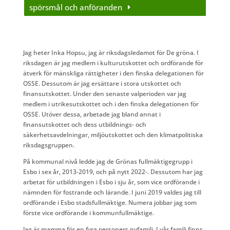
spörsmål och anföranden
Jag heter Inka Hopsu, jag är riksdagsledamot för De gröna. I
riksdagen är jag medlem i kulturutskottet och ordförande för
ätve​​​​​rk för mänskliga rättigheter i den finska delegationen för
OSSE. Dessutom är jag ersättare i stora utskottet och
finansutskottet. Under den senaste valperioden var jag
medlem i utrikesutskottet och i den finska delegationen för
OSSE. Utöver dessa, arbetade jag bland annat i
finansutskottet och dess utbildnings- och
säkerhetsavdelningar, miljöutskottet och den klimatpolitiska
riksdagsgruppen.
På kommunal nivå ledde jag de Grönas fullmäktigegrupp i
Esbo i sex år, 2013-2019, och på nytt 2022-. Dessutom har jag
arbetat för utbildningen i Esbo i sju år, som vice ordförande i
nämnden för fostrande och lärande. I juni 2019 valdes jag till
ordförande i Esbo stadsfullmäktige. Numera jobbar jag som
förste vice ordförande i kommunfullmäktige.
Jag är mamma för en fyra personers nyfamilj. I vår familj finns