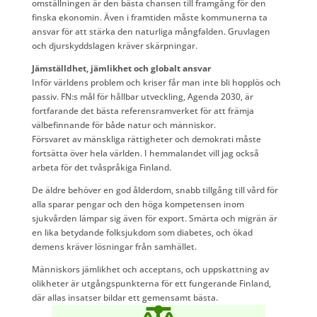
omställningen är den bästa chansen till framgång för den
finska ekonomin. Även i framtiden måste kommunerna ta
ansvar för att stärka den naturliga mångfalden. Gruvlagen
och djurskyddslagen kräver skärpningar.
Jämställdhet, jämlikhet och globalt ansvar
Inför världens problem och kriser får man inte bli hopplös och
passiv. FN:s mål för hållbar utveckling, Agenda 2030, är
fortfarande det bästa referensramverket för att främja
välbefinnande för både natur och människor.
Försvaret av mänskliga rättigheter och demokrati måste
fortsätta över hela världen. I hemmalandet vill jag också
arbeta för det tvåspråkiga Finland.
De äldre behöver en god ålderdom, snabb tillgång till vård för
alla sparar pengar och den höga kompetensen inom
sjukvården lämpar sig även för export. Smärta och migrän är
en lika betydande folksjukdom som diabetes, och ökad
demens kräver lösningar från samhället.
Människors jämlikhet och acceptans, och uppskattning av
olikheter är utgångspunkterna för ett fungerande Finland,
där allas insatser bildar ett gemensamt bästa.