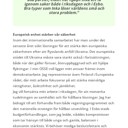
igenom saker både i riksdagen och i Esbo.
Bra typer som Inka löser världens små och
stora problem.”
Europeisk enhet stärker vår säkerhet
Inom det internationella samarbetet har man under det
senaste året sökt lösningar för att stärka den europeiska
säkerheten efter att Rysslands anföll Ukraina. Det europeiska
stödet till Ukraina måste vara starkt också i fortsättningen,
både när det gäller försvar, återuppbyggnad och att hjälpa
flyktingar. I min OSSE-roll ligger mitt ansvar främst inom
demokratiarbete. Jag representerar även Finland i Europeiska
rådet, där mitt arbete fokuserar på att stärka mänskliga
rättigheter, åsiktsfrihet och jämlikhet.
Jag vill fortsätta mitt arbete i riksdagen, för att motverka
tudelningen av samhället och för hållbara lösningar. Jag har
bidragit till att förhandla fram både regeringsprogrammet och
den nationella strategin för hållbar utveckling. I Esbo stads
budgetförhandlingar, som jag ledde, nåddes kompromisser
som tar hänsyn till både unga och gamla, balansen i
ekonomin stärktes. Vi behöver modiga beslutsfattare och