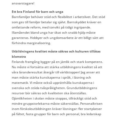
ansvarstagare!
Ett bra Finland för barn och unga
Barnfamiljer behöver stöd och flexibilitet i arbetslivet. Det stöd
som ges till familjer betalar sig självt. Barnskyddet kräver en
omfattande reform, med tonvikt på tidigt ingripande.
Illamåendet bland unga har ökat och snabb hjälp måste
garanteras. Hobbyer och ungdomsarbete är ett billigt sätt att
förhindra marginalisering.
Utbildningens kvalitet måste säkras och kulturen tillåtas
blomstra
Finlands framgång bygger på en jämlik och stark kompetens.
Nu måste vi fortsätta att stärka utbildningens kvalitet så att
våra läranderesultat återgår till världstoppen! Jag anser att
man måste stärka kunskaperna i språk, i läsning och
matematik. Vi måste också upprätthålla kunskaperna i
svenska och stöda tvåspråkigheten. Grundutbildningens
resurser bör säkras och kvaliteten ska återställas.
Ojämlikheten i skolan måste stoppas, tillräckligt stöd och
mindre gruppstorlekarna måste säkerställas. Personalkrisen
inom förskoleutbildningen kräver lösningar: fler startplatser
på fältet, fasta grupper för barn och personal, bra ledarskap