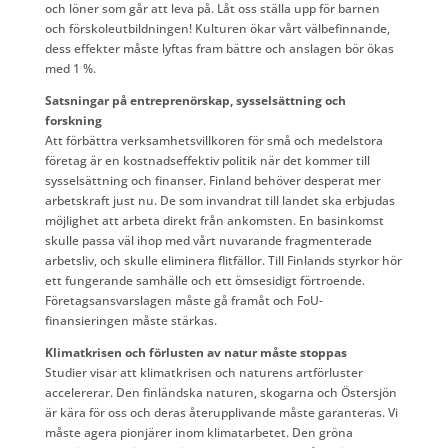
och löner som går att leva på. Låt oss ställa upp för barnen
och förskoleutbildningen! Kulturen ökar vårt välbefinnande,
dess effekter måste lyftas fram bättre och anslagen bör ökas
med 1 %.
Satsningar på entreprenörskap, sysselsättning och
forskning
Att förbättra verksamhetsvillkoren för små och medelstora
företag är en kostnadseffektiv politik när det kommer till
sysselsättning och finanser. Finland behöver desperat mer
arbetskraft just nu. De som invandrat till landet ska erbjudas
möjlighet att arbeta direkt från ankomsten. En basinkomst
skulle passa väl ihop med vårt nuvarande fragmenterade
arbetsliv, och skulle eliminera flitfällor. Till Finlands styrkor hör
ett fungerande samhälle och ett ömsesidigt förtroende.
Företagsansvarslagen måste gå framåt och FoU-
finansieringen måste stärkas.
Klimatkrisen och förlusten av natur måste stoppas
Studier visar att klimatkrisen och naturens artförluster
accelererar. Den finländska naturen, skogarna och Östersjön
är kära för oss och deras återupplivande måste garanteras. Vi
måste agera pionjärer inom klimatarbetet. Den gröna