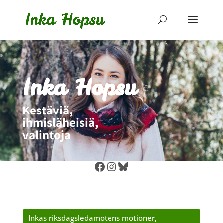
Inka Hopsu
Kestäviä,
ihmisläheisiä,
valintoja
Facebook
Instagram
Bluesky
Inkas riksdagsledamotens motioner,