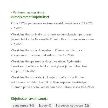
« Vanhemmat merkinnät
Viimeisimmät kirjoitukset
Puhe ETYJ:n parlamentaarisessa yleiskokouksessa 7.7.2026
7.7.2026
Vihreiden Hopsu: Hallitus romuttaa demokratian perustaa
järjestöleikkauksilla – näillä 11 keinolla suuntaa voi muuttaa
7.7.2026
Vihreiden Hopsu ja Holopainen: Kokoomus hivuttaa
korkeakoulutukseen maksullisuutta
7.7.2026
Vihreiden Holopainen ja Hopsu vaativat: Rydmanin
identiteettipoliittiset leikkausesitykset järjestöiltä pitää
kuopata
16.6.2026
Vihreiden Hopsu kritisoi ulko- ja turvallisuuspoliittisen
selonteon Lähi-Idän konfliktin liian suppeaa käsittelyä:
Suomen pitää edetä Palestiinan tunnustamisessa
10.6.2026
Kirjoitusten avainsanoja
eduskunta
(10)
Espoo
(9)
Euroopan neuvosto
(22)