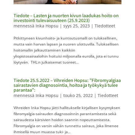
Tiedote – Lasten ja nuorten kivun laadukas hoito on
investointi tulevaisuuteen (25.9.2023)
mennessä
Inka Hopsu
|
syys 25, 2023
|
Tiedotteet
Pitkittyneen kivunhoito- ja kuntoutusmalli on tuloksellinen,
mutta vain harvan lapsen ja nuoren ulottuvilla. Tuloksellisen
hoitomallin jalkauttaminen kaikkiin
yliopistosairaaloihin hoituisi miljoonalla eurolla, jota ei tunnu
löytyvän. THL:n julkaisemat tuoreet...
Tiedote 25.5.2022 – Vihreiden Hopsu: ”Fibromyalgiaa
sairastavien diagnosointia, hoitoa ja työkykyä tulee
parantaa”:
mennessä
Inka Hopsu
|
touko 25, 2022
|
Tiedotteet
Vihreiden Inka Hopsu jätti hallitukselle kirjallisen kysymyksen
fibromyalgia-sairauden diagnosoinnin parantamisesta sekä
sairaudesta kärsivien hoidon saannin nopeuttamisesta.
Fibromyalgia on varsin vähän tunnettu sairaus, joka ilmenee
ihmisellä muun muassa tuki- ja...