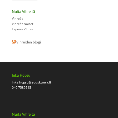
Muita Vihreitä
Vihreät
Vihreät Naiset
Espoon Vihreät
Vihreiden blogi
Inka Hopsu
inka.hopsu
@eduskunta.fi
040 7589545
Muita Vihreitä