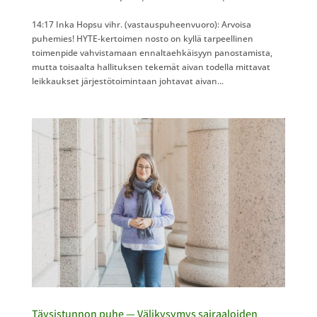
14:17 Inka Hopsu vihr. (vastauspuheenvuoro): Arvoisa
puhemies! HYTE-kertoimen nosto on kyllä tarpeellinen
toimenpide vahvistamaan ennaltaehkäisyyn panostamista,
mutta toisaalta hallituksen tekemät aivan todella mittavat
leikkaukset järjestötoimintaan johtavat aivan...
Täysistunnon puhe — Välikysymys sairaaloiden