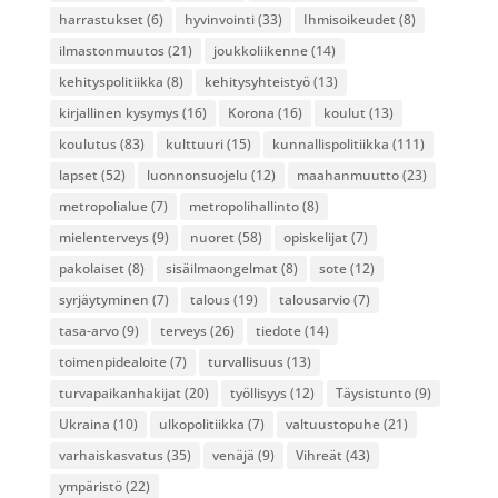
harrastukset
(6)
hyvinvointi
(33)
Ihmisoikeudet
(8)
ilmastonmuutos
(21)
joukkoliikenne
(14)
kehityspolitiikka
(8)
kehitysyhteistyö
(13)
kirjallinen kysymys
(16)
Korona
(16)
koulut
(13)
koulutus
(83)
kulttuuri
(15)
kunnallispolitiikka
(111)
lapset
(52)
luonnonsuojelu
(12)
maahanmuutto
(23)
metropolialue
(7)
metropolihallinto
(8)
mielenterveys
(9)
nuoret
(58)
opiskelijat
(7)
pakolaiset
(8)
sisäilmaongelmat
(8)
sote
(12)
syrjäytyminen
(7)
talous
(19)
talousarvio
(7)
tasa-arvo
(9)
terveys
(26)
tiedote
(14)
toimenpidealoite
(7)
turvallisuus
(13)
turvapaikanhakijat
(20)
työllisyys
(12)
Täysistunto
(9)
Ukraina
(10)
ulkopolitiikka
(7)
valtuustopuhe
(21)
varhaiskasvatus
(35)
venäjä
(9)
Vihreät
(43)
ympäristö
(22)