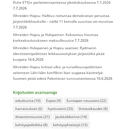
Puhe ETYJ:n parlamentaarisessa yleiskokouksessa 7.7.2026
7.7.2026
Vihreiden Hopsu: Hallitus romuttaa demokratian perustaa
järjestöleikkauksilla – näillä 11 keinolla suuntaa voi muuttaa
7.7.2026
Vihreiden Hopsu ja Holopainen: Kokoomus hivuttaa
korkeakoulutukseen maksullisuutta
7.7.2026
Vihreiden Holopainen ja Hopsu vaativat: Rydmanin
identiteettipoliittiset leikkausesitykset järjestöiltä pitää
kuopata
16.6.2026
Vihreiden Hopsu kritisoi ulko- ja turvallisuuspoliittisen
selonteon Lähi-Idän konfliktin liian suppeaa käsittelyä:
Suomen pitää edetä Palestiinan tunnustamisessa
10.6.2026
Kirjoitusten avainsanoja
eduskunta
(10)
Espoo
(9)
Euroopan neuvosto
(22)
harrastukset
(6)
hyvinvointi
(33)
Ihmisoikeudet
(8)
ilmastonmuutos
(21)
joukkoliikenne
(14)
kehityspolitiikka
(8)
kehitysyhteistyö
(13)