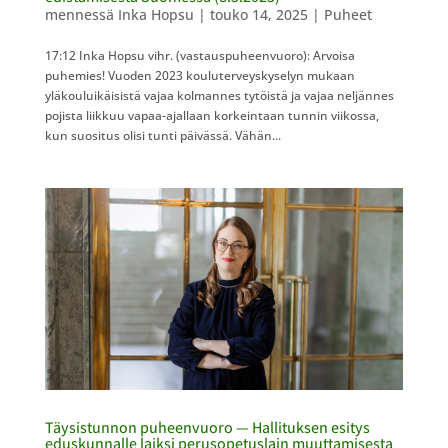
mennessä
Inka Hopsu
|
touko 14, 2025
|
Puheet
17:12 Inka Hopsu vihr. (vastauspuheenvuoro): Arvoisa
puhemies! Vuoden 2023 kouluterveyskyselyn mukaan
yläkouluikäisistä vajaa kolmannes tytöistä ja vajaa neljännes
pojista liikkuu vapaa-ajallaan korkeintaan tunnin viikossa,
kun suositus olisi tunti päivässä. Vähän...
Täysistunnon puheenvuoro — Hallituksen esitys
eduskunnalle laiksi perusopetuslain muuttamisesta