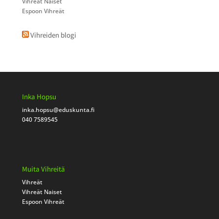
Vihreät Naiset
Espoon Vihreät
Vihreiden blogi
Inka Hopsu
inka.hopsu
@eduskunta.fi
040 7589545
Muita Vihreitä
Vihreät
Vihreät Naiset
Espoon Vihreät