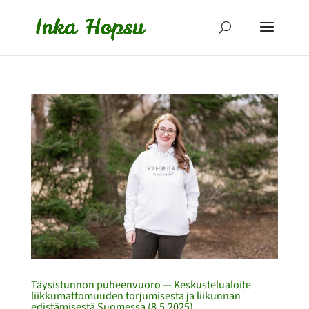
Täysistunnon puheenvuoro — Keskustelualoite
liikkumattomuuden torjumisesta ja liikunnan
edistämisestä Suomessa (8.5.2025)