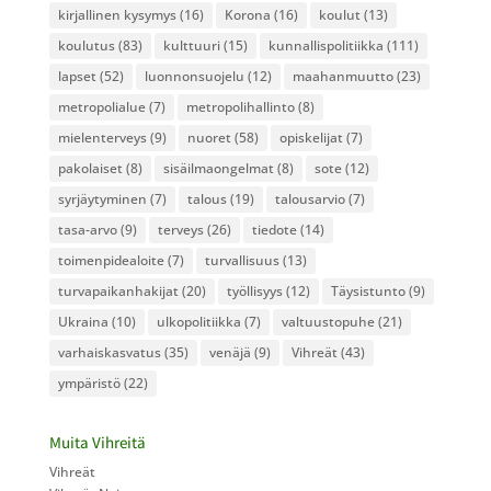
kirjallinen kysymys
(16)
Korona
(16)
koulut
(13)
koulutus
(83)
kulttuuri
(15)
kunnallispolitiikka
(111)
lapset
(52)
luonnonsuojelu
(12)
maahanmuutto
(23)
metropolialue
(7)
metropolihallinto
(8)
mielenterveys
(9)
nuoret
(58)
opiskelijat
(7)
pakolaiset
(8)
sisäilmaongelmat
(8)
sote
(12)
syrjäytyminen
(7)
talous
(19)
talousarvio
(7)
tasa-arvo
(9)
terveys
(26)
tiedote
(14)
toimenpidealoite
(7)
turvallisuus
(13)
turvapaikanhakijat
(20)
työllisyys
(12)
Täysistunto
(9)
Ukraina
(10)
ulkopolitiikka
(7)
valtuustopuhe
(21)
varhaiskasvatus
(35)
venäjä
(9)
Vihreät
(43)
ympäristö
(22)
Muita Vihreitä
Vihreät