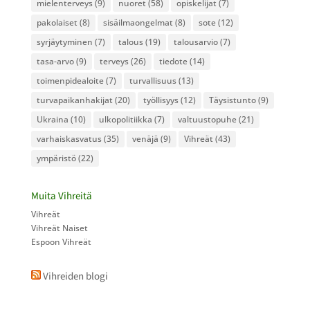
mielenterveys
(9)
nuoret
(58)
opiskelijat
(7)
pakolaiset
(8)
sisäilmaongelmat
(8)
sote
(12)
syrjäytyminen
(7)
talous
(19)
talousarvio
(7)
tasa-arvo
(9)
terveys
(26)
tiedote
(14)
toimenpidealoite
(7)
turvallisuus
(13)
turvapaikanhakijat
(20)
työllisyys
(12)
Täysistunto
(9)
Ukraina
(10)
ulkopolitiikka
(7)
valtuustopuhe
(21)
varhaiskasvatus
(35)
venäjä
(9)
Vihreät
(43)
ympäristö
(22)
Muita Vihreitä
Vihreät
Vihreät Naiset
Espoon Vihreät
Vihreiden blogi