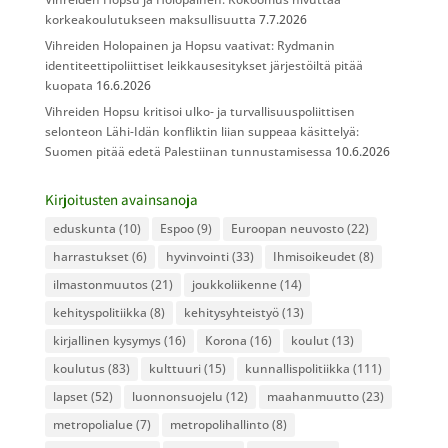
korkeakoulutukseen maksullisuutta
7.7.2026
Vihreiden Holopainen ja Hopsu vaativat: Rydmanin
identiteettipoliittiset leikkausesitykset järjestöiltä pitää
kuopata
16.6.2026
Vihreiden Hopsu kritisoi ulko- ja turvallisuuspoliittisen
selonteon Lähi-Idän konfliktin liian suppeaa käsittelyä:
Suomen pitää edetä Palestiinan tunnustamisessa
10.6.2026
Kirjoitusten avainsanoja
eduskunta
(10)
Espoo
(9)
Euroopan neuvosto
(22)
harrastukset
(6)
hyvinvointi
(33)
Ihmisoikeudet
(8)
ilmastonmuutos
(21)
joukkoliikenne
(14)
kehityspolitiikka
(8)
kehitysyhteistyö
(13)
kirjallinen kysymys
(16)
Korona
(16)
koulut
(13)
koulutus
(83)
kulttuuri
(15)
kunnallispolitiikka
(111)
lapset
(52)
luonnonsuojelu
(12)
maahanmuutto
(23)
metropolialue
(7)
metropolihallinto
(8)