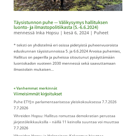
Täysistunnon puhe — Välikysymys hallituksen
luonto- ja ilmastopolitiikasta​​ (5.-6.6.2024)
mennessä
Inka Hopsu
|
kesä 6, 2024
|
Puheet
* teksti on yhdistelmä eri osissa pidetyistä puheenvuoroista
eduskunnan täysistunnoissa 5. ja 6.6.2024 Arvoisa puhemies,
Hallitus on paperilla ja puheissa sitoutunut pysäyttämään
luontokadon vuoteen 2030 mennessä sekä saavuttamaan
ilmastolain mukaisen...
« Vanhemmat merkinnät
Viimeisimmät kirjoitukset
Puhe ETYJ:n parlamentaarisessa yleiskokouksessa 7.7.2026
7.7.2026
Vihreiden Hopsu: Hallitus romuttaa demokratian perustaa
järjestöleikkauksilla – näillä 11 keinolla suuntaa voi muuttaa
7.7.2026
Vihreiden Hopsu ja Holopainen: Kokoomus hivuttaa