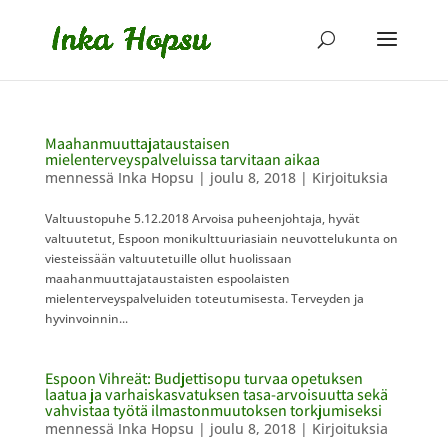
Maahanmuuttajataustaisen
mielenterveyspalveluissa tarvitaan aikaa
mennessä
Inka Hopsu
|
joulu 8, 2018
|
Kirjoituksia
Valtuustopuhe 5.12.2018 Arvoisa puheenjohtaja, hyvät
valtuutetut, Espoon monikulttuuriasiain neuvottelukunta on
viesteissään valtuutetuille ollut huolissaan
maahanmuuttajataustaisten espoolaisten
mielenterveyspalveluiden toteutumisesta. Terveyden ja
hyvinvoinnin...
Espoon Vihreät: Budjettisopu turvaa opetuksen
laatua ja varhaiskasvatuksen tasa-arvoisuutta sekä
vahvistaa työtä ilmastonmuutoksen torkjumiseksi
mennessä
Inka Hopsu
|
joulu 8, 2018
|
Kirjoituksia