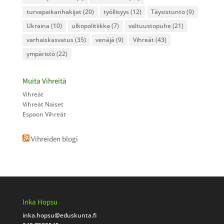
turvapaikanhakijat
(20)
työllisyys
(12)
Täysistunto
(9)
Ukraina
(10)
ulkopolitiikka
(7)
valtuustopuhe
(21)
varhaiskasvatus
(35)
venäjä
(9)
Vihreät
(43)
ympäristö
(22)
Muita Vihreitä
Vihreät
Vihreät Naiset
Espoon Vihreät
Vihreiden blogi
Inka Hopsu
inka.hopsu
@eduskunta.fi