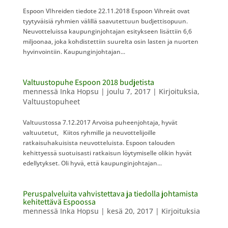
Espoon VIhreiden tiedote 22.11.2018 Espoon Vihreät ovat
tyytyväisiä ryhmien välillä saavutettuun budjettisopuun.
Neuvotteluissa kaupunginjohtajan esitykseen lisättiin 6,6
miljoonaa, joka kohdistettiin suurelta osin lasten ja nuorten
hyvinvointiin. Kaupunginjohtajan...
Valtuustopuhe Espoon 2018 budjetista
mennessä
Inka Hopsu
|
joulu 7, 2017
|
Kirjoituksia
,
Valtuustopuheet
Valtuustossa 7.12.2017 Arvoisa puheenjohtaja, hyvät
valtuutetut, Kiitos ryhmille ja neuvottelijoille
ratkaisuhakuisista neuvotteluista. Espoon talouden
kehittyessä suotuisasti ratkaisun löytymiselle olikin hyvät
edellytykset. Oli hyvä, että kaupunginjohtajan...
Peruspalveluita vahvistettava ja tiedolla johtamista
kehitettävä Espoossa
mennessä
Inka Hopsu
|
kesä 20, 2017
|
Kirjoituksia