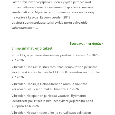
Lasten mielenterveyspalveluiden kysyntä ja tarve ovat
huolestuttavissa määrin kasvaneet Espoossa viimeisen
vuoden aikana. Myös lasten huostaanotoissa on näkynyt
hälyttävää kasvua. Espoon vuoden 2018
budjettisuunnittelussa tulisi pyrkiä peruspalveluiden
vahvistamiseen....
Seuraavat merkinnät »
Viimeisimmät kirjoitukset
Puhe ETYJ:n parlamentaarisessa yleiskokouksessa 7.7.2026
7.7.2026
Vihreiden Hopsu: Hallitus romuttaa demokratian perustaa
järjestöleikkauksilla – näillä 11 keinolla suuntaa voi muuttaa
7.7.2026
Vihreiden Hopsu ja Holopainen: Kokoomus hivuttaa
korkeakoulutukseen maksullisuutta
7.7.2026
Vihreiden Holopainen ja Hopsu vaativat: Rydmanin
identiteettipoliittiset leikkausesitykset järjestöiltä pitää
kuopata
16.6.2026
Vihreiden Hopsu kritisoi ulko- ja turvallisuuspoliittisen