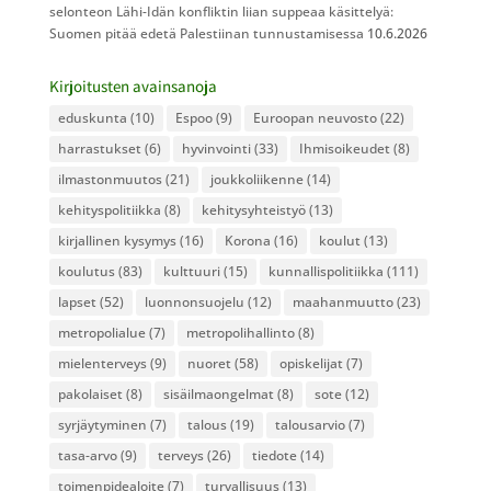
selonteon Lähi-Idän konfliktin liian suppeaa käsittelyä:
Suomen pitää edetä Palestiinan tunnustamisessa
10.6.2026
Kirjoitusten avainsanoja
eduskunta
(10)
Espoo
(9)
Euroopan neuvosto
(22)
harrastukset
(6)
hyvinvointi
(33)
Ihmisoikeudet
(8)
ilmastonmuutos
(21)
joukkoliikenne
(14)
kehityspolitiikka
(8)
kehitysyhteistyö
(13)
kirjallinen kysymys
(16)
Korona
(16)
koulut
(13)
koulutus
(83)
kulttuuri
(15)
kunnallispolitiikka
(111)
lapset
(52)
luonnonsuojelu
(12)
maahanmuutto
(23)
metropolialue
(7)
metropolihallinto
(8)
mielenterveys
(9)
nuoret
(58)
opiskelijat
(7)
pakolaiset
(8)
sisäilmaongelmat
(8)
sote
(12)
syrjäytyminen
(7)
talous
(19)
talousarvio
(7)
tasa-arvo
(9)
terveys
(26)
tiedote
(14)
toimenpidealoite
(7)
turvallisuus
(13)