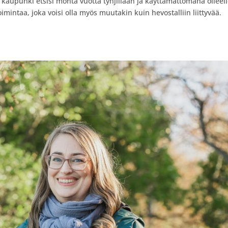
ä kaupunki etsisi monta vuotta tyhjillään ja käyttämättömänä olleel
toimintaa, joka voisi olla myös muutakin kuin hevostalliin liittyvää.