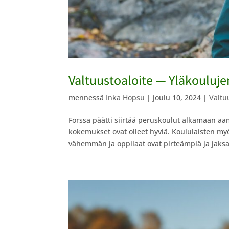
Valtuustoaloite — Yläkouluj
mennessä
Inka Hopsu
|
joulu 10, 2024
|
Valtu
Forssa päätti siirtää peruskoulut alkamaan a
kokemukset ovat olleet hyviä. Koululaisten m
vähemmän ja oppilaat ovat pirteämpiä ja jaksav