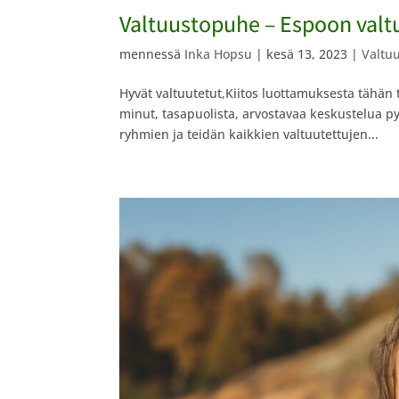
Valtuustopuhe – Espoon valt
mennessä
Inka Hopsu
|
kesä 13, 2023
|
Valtu
Hyvät valtuutetut,Kiitos luottamuksesta tähän 
minut, tasapuolista, arvostavaa keskustelua p
ryhmien ja teidän kaikkien valtuutettujen...