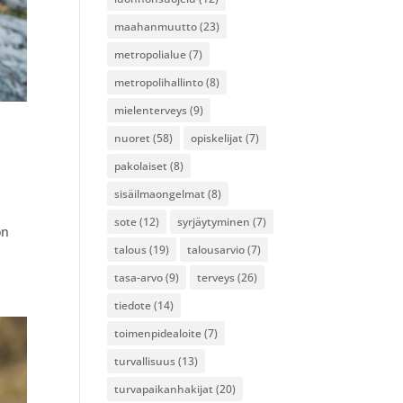
maahanmuutto
(23)
metropolialue
(7)
metropolihallinto
(8)
mielenterveys
(9)
nuoret
(58)
opiskelijat
(7)
pakolaiset
(8)
sisäilmaongelmat
(8)
sote
(12)
syrjäytyminen
(7)
on
talous
(19)
talousarvio
(7)
tasa-arvo
(9)
terveys
(26)
tiedote
(14)
toimenpidealoite
(7)
turvallisuus
(13)
turvapaikanhakijat
(20)