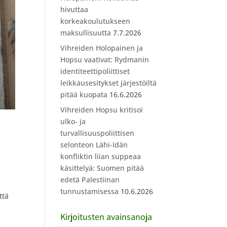
hivuttaa
korkeakoulutukseen
maksullisuutta
7.7.2026
Vihreiden Holopainen ja
Hopsu vaativat: Rydmanin
identiteettipoliittiset
leikkausesitykset järjestöiltä
pitää kuopata
16.6.2026
Vihreiden Hopsu kritisoi
ulko- ja
turvallisuuspoliittisen
selonteon Lähi-Idän
konfliktin liian suppeaa
käsittelyä: Suomen pitää
edetä Palestiinan
tunnustamisessa
10.6.2026
ttä
Kirjoitusten avainsanoja