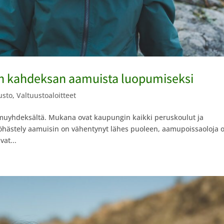
en kahdeksan aamuista luopumiseksi
usto
,
Valtuustoaloitteet
amuyhdeksältä. Mukana ovat kaupungin kaikki peruskoulut ja
yöhästely aamuisin on vähentynyt lähes puoleen, aamupoissaoloja 
at...