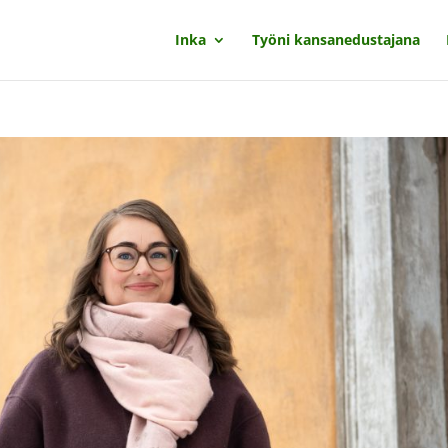
Inka
Työni kansanedustajana