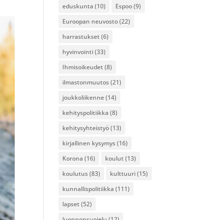
eduskunta
(10)
Espoo
(9)
Euroopan neuvosto
(22)
harrastukset
(6)
hyvinvointi
(33)
Ihmisoikeudet
(8)
ilmastonmuutos
(21)
joukkoliikenne
(14)
kehityspolitiikka
(8)
kehitysyhteistyö
(13)
kirjallinen kysymys
(16)
Korona
(16)
koulut
(13)
koulutus
(83)
kulttuuri
(15)
kunnallispolitiikka
(111)
lapset
(52)
luonnonsuojelu
(12)