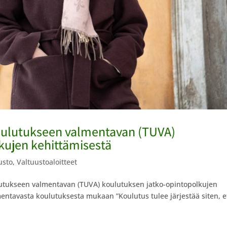
oulutukseen valmentavan (TUVA)
kujen kehittämisestä
usto
,
Valtuustoaloitteet
lutukseen valmentavan (TUVA) koulutuksen jatko-opintopolkujen
entavasta koulutuksesta mukaan ”Koulutus tulee järjestää siten, e