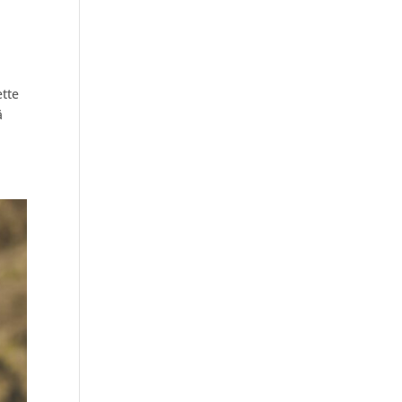
ette
ä