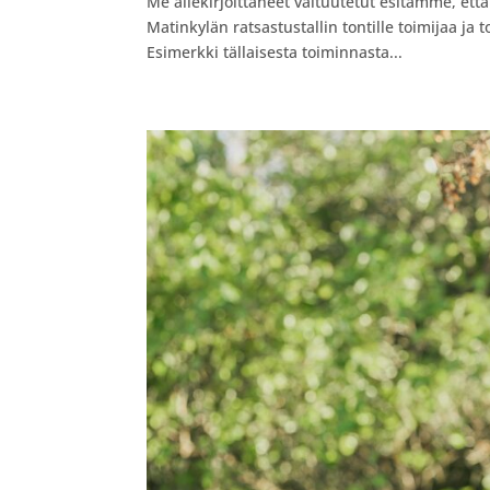
Me allekirjoittaneet valtuutetut esitämme, ett
Matinkylän ratsastustallin tontille toimijaa ja 
Esimerkki tällaisesta toiminnasta...