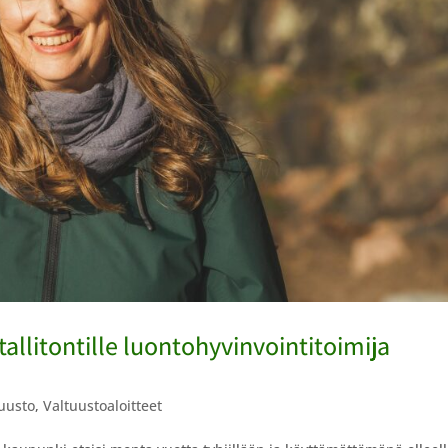
tallitontille luontohyvinvointitoimija
uusto
,
Valtuustoaloitteet