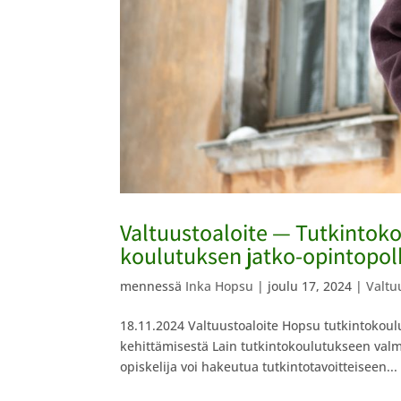
Valtuustoaloite — Tutkintok
koulutuksen jatko-opintopol
mennessä
Inka Hopsu
|
joulu 17, 2024
|
Valtu
18.11.2024 Valtuustoaloite Hopsu tutkintokou
kehittämisestä Lain tutkintokoulutukseen valm
opiskelija voi hakeutua tutkintotavoitteiseen...