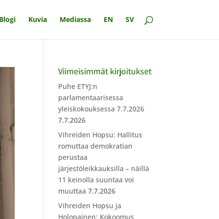
Blogi
Kuvia
Mediassa
EN
SV
Viimeisimmät kirjoitukset
Puhe ETYJ:n
parlamentaarisessa
yleiskokouksessa 7.7.2026
7.7.2026
Vihreiden Hopsu: Hallitus
romuttaa demokratian
perustaa
järjestöleikkauksilla – näillä
11 keinolla suuntaa voi
muuttaa
7.7.2026
Vihreiden Hopsu ja
Holopainen: Kokoomus