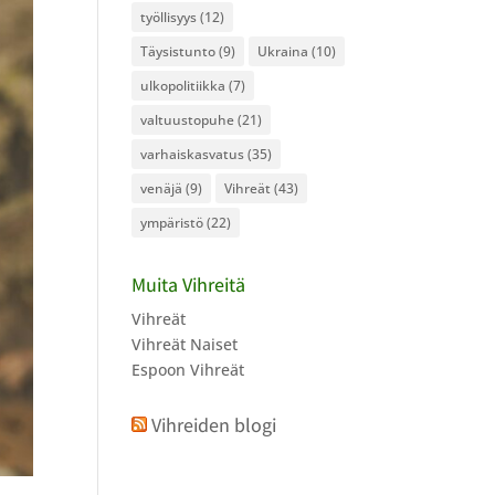
työllisyys
(12)
Täysistunto
(9)
Ukraina
(10)
ulkopolitiikka
(7)
valtuustopuhe
(21)
varhaiskasvatus
(35)
venäjä
(9)
Vihreät
(43)
ympäristö
(22)
Muita Vihreitä
Vihreät
Vihreät Naiset
Espoon Vihreät
Vihreiden blogi