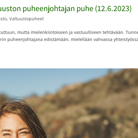
uuston puheenjohtajan puhe (12.6.2023)
usto
,
Valtuustopuheet
tuttuun, mutta mielenkiintoiseen ja vastuulliseen tehtävään. Tunn
yrin puheenjohtajana edistämään, mielellään vahvassa yhteistyöss