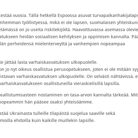
kestää vuosia. Tällä hetkellä Espoossa asuvat turvapaikanhakijalap
anhemman työllistyessä, mikä ei ole lapsen, suomalaisen yhteisku
lämässä on jo useita riskitekijöitä. Haavoittuvassa asemassa olevi
vatukseen heidän sosiaalisen kehityksen ja oppimisen kannalta. Pä
idän perheidensä mielenterveyttä ja vanhempien nopeampaa
 jättää lasta varhaiskasvatuksen ulkopuolelle.
on jo nyt oikeus osallistua perusopetukseen, joten ei ole mitään sy
lmistavan varhaiskasvatuksen ulkopuolelle. On selvästi nähtävissä, e
rhaiskasvatukseen osallistuneilla vieraskielisillä lapsilla.
sallistumisasteen nostaminen on tasa-arvon kannalta tärkeää. Mi
ä nopeammin hän pääsee osaksi yhteisöämme.
tää Ukrainasta tulleille tilapäistä suojelua saaville sekä
oilla ehdoilla kuin kaikille muillekin lapsille.