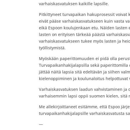
varhaiskasvatuksen kaikille lapsille.
Pitkittyneet turvapaikan hakuprosessit voivat 
eivät pääse varhaiskasvatukseen kuin vasta v
eikä Espoon koulujenkaan etu. Näiden lasten e
lasten on erityisen tärkeää päästä varhaiskas
varhaiskasvatukseen tukee myös lasten ja he
työllistymistä.
Myöskään paperittomuuden ei pidä olla peruste
Turvapaikanhakijalapsilla sekä paperittomilla 
jättää näitä lapsia sitä edeltävän ja siihen va
kielenoppiminen ja koulunaloitus helpottuvat va
Varhaiskasvatuksen laadun vahvistaminen ja o
varhaisemmin lapsi oppii suomen kielen, sit
Me allekirjoittaneet esitämme, että Espoo järjes
turvapaikanhakijalapsille varhaiskasvatusta sam
—