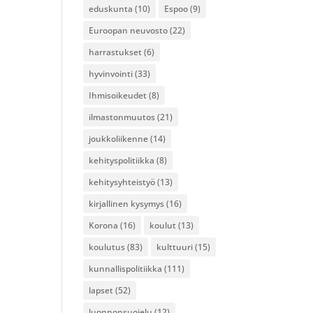
eduskunta
(10)
Espoo
(9)
Euroopan neuvosto
(22)
harrastukset
(6)
hyvinvointi
(33)
Ihmisoikeudet
(8)
ilmastonmuutos
(21)
joukkoliikenne
(14)
kehityspolitiikka
(8)
kehitysyhteistyö
(13)
kirjallinen kysymys
(16)
Korona
(16)
koulut
(13)
koulutus
(83)
kulttuuri
(15)
kunnallispolitiikka
(111)
lapset
(52)
luonnonsuojelu
(12)