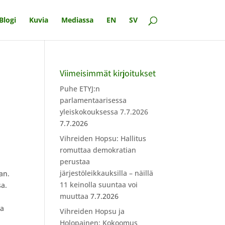
Blogi
Kuvia
Mediassa
EN
SV
Viimeisimmät kirjoitukset
Puhe ETYJ:n
parlamentaarisessa
yleiskokouksessa 7.7.2026
7.7.2026
Vihreiden Hopsu: Hallitus
romuttaa demokratian
perustaa
järjestöleikkauksilla – näillä
an.
11 keinolla suuntaa voi
sa.
muuttaa
7.7.2026
ja
Vihreiden Hopsu ja
Holopainen: Kokoomus