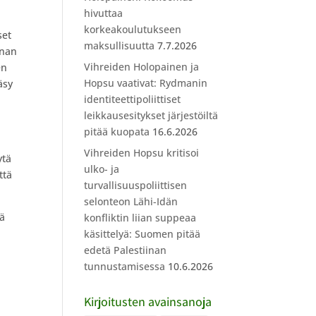
hivuttaa
korkeakoulutukseen
set
maksullisuutta
7.7.2026
nnan
Vihreiden Holopainen ja
en
Hopsu vaativat: Rydmanin
äsy
identiteettipoliittiset
leikkausesitykset järjestöiltä
pitää kuopata
16.6.2026
Vihreiden Hopsu kritisoi
ytä
ulko- ja
ttä
turvallisuuspoliittisen
selonteon Lähi-Idän
tä
konfliktin liian suppeaa
käsittelyä: Suomen pitää
edetä Palestiinan
tunnustamisessa
10.6.2026
Kirjoitusten avainsanoja