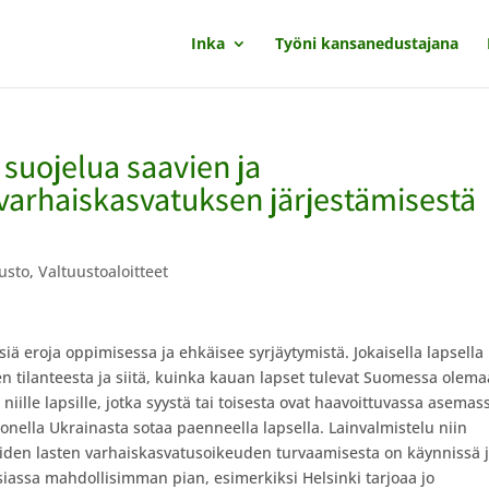
Inka
Työni kansanedustajana
 suojelua saavien ja
varhaiskasvatuksen järjestämisestä
usto
,
Valtuustoaloitteet
iä eroja oppimisessa ja ehkäisee syrjäytymistä. Jokaisella lapsella
n tilanteesta ja siitä, kuinka kauan lapset tulevat Suomessa olema
iille lapsille, jotka syystä tai toisesta ovat haavoittuvassa asemas
onella Ukrainasta sotaa paenneella lapsella. Lainvalmistelu niin
iden lasten varhaiskasvatusoikeuden turvaamisesta on käynnissä 
asiassa mahdollisimman pian, esimerkiksi Helsinki tarjoaa jo