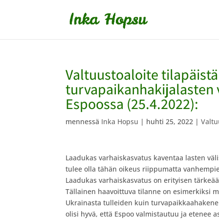
Valtuustoaloite tilapäistä
turvapaikanhakijalasten 
Espoossa (25.4.2022):
mennessä
Inka Hopsu
|
huhti 25, 2022
|
Valtu
Laadukas varhaiskasvatus kaventaa lasten välis
tulee olla tähän oikeus riippumatta vanhempie
Laadukas varhaiskasvatus on erityisen tärkeää n
Tällainen haavoittuva tilanne on esimerkiksi m
Ukrainasta tulleiden kuin turvapaikkaahakene
olisi hyvä, että Espoo valmistautuu ja etenee 