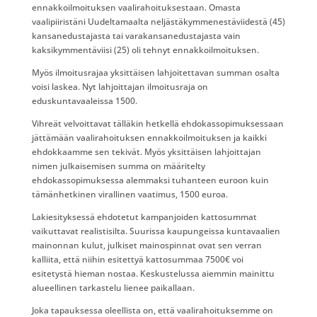
ennakkoilmoituksen vaalirahoituksestaan. Omasta
vaalipiiristäni Uudeltamaalta neljästäkymmenestäviidestä (45)
kansanedustajasta tai varakansanedustajasta vain
kaksikymmentäviisi (25) oli tehnyt ennakkoilmoituksen.
Myös ilmoitusrajaa yksittäisen lahjoitettavan summan osalta
voisi laskea. Nyt lahjoittajan ilmoitusraja on
eduskuntavaaleissa 1500.
Vihreät velvoittavat tälläkin hetkellä ehdokassopimuksessaan
jättämään vaalirahoituksen ennakkoilmoituksen ja kaikki
ehdokkaamme sen tekivät. Myös yksittäisen lahjoittajan
nimen julkaisemisen summa on määritelty
ehdokassopimuksessa alemmaksi tuhanteen euroon kuin
tämänhetkinen virallinen vaatimus, 1500 euroa.
Lakiesityksessä ehdotetut kampanjoiden kattosummat
vaikuttavat realistisilta. Suurissa kaupungeissa kuntavaalien
mainonnan kulut, julkiset mainospinnat ovat sen verran
kalliita, että niihin esitettyä kattosummaa 7500€ voi
esitetystä hieman nostaa. Keskustelussa aiemmin mainittu
alueellinen tarkastelu lienee paikallaan.
Joka tapauksessa oleellista on, että vaalirahoituksemme on