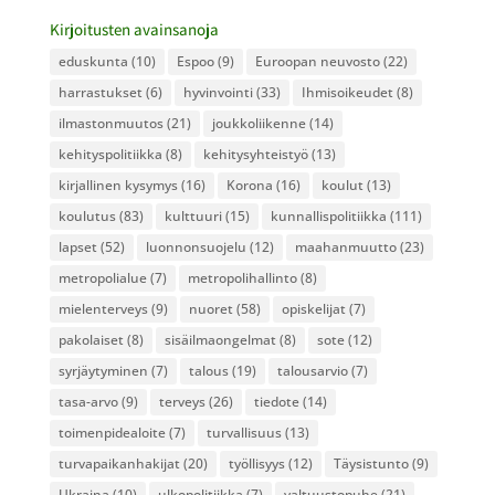
Kirjoitusten avainsanoja
eduskunta
(10)
Espoo
(9)
Euroopan neuvosto
(22)
harrastukset
(6)
hyvinvointi
(33)
Ihmisoikeudet
(8)
ilmastonmuutos
(21)
joukkoliikenne
(14)
kehityspolitiikka
(8)
kehitysyhteistyö
(13)
kirjallinen kysymys
(16)
Korona
(16)
koulut
(13)
koulutus
(83)
kulttuuri
(15)
kunnallispolitiikka
(111)
lapset
(52)
luonnonsuojelu
(12)
maahanmuutto
(23)
metropolialue
(7)
metropolihallinto
(8)
mielenterveys
(9)
nuoret
(58)
opiskelijat
(7)
pakolaiset
(8)
sisäilmaongelmat
(8)
sote
(12)
syrjäytyminen
(7)
talous
(19)
talousarvio
(7)
tasa-arvo
(9)
terveys
(26)
tiedote
(14)
toimenpidealoite
(7)
turvallisuus
(13)
turvapaikanhakijat
(20)
työllisyys
(12)
Täysistunto
(9)
Ukraina
(10)
ulkopolitiikka
(7)
valtuustopuhe
(21)