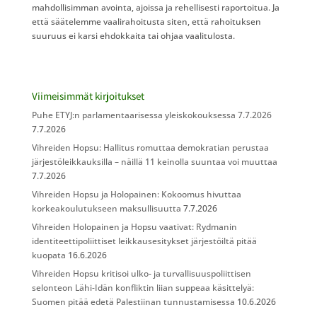
mahdollisimman avointa, ajoissa ja rehellisesti raportoitua. Ja
että säätelemme vaalirahoitusta siten, että rahoituksen
suuruus ei karsi ehdokkaita tai ohjaa vaalitulosta.
Viimeisimmät kirjoitukset
Puhe ETYJ:n parlamentaarisessa yleiskokouksessa 7.7.2026
7.7.2026
Vihreiden Hopsu: Hallitus romuttaa demokratian perustaa
järjestöleikkauksilla – näillä 11 keinolla suuntaa voi muuttaa
7.7.2026
Vihreiden Hopsu ja Holopainen: Kokoomus hivuttaa
korkeakoulutukseen maksullisuutta
7.7.2026
Vihreiden Holopainen ja Hopsu vaativat: Rydmanin
identiteettipoliittiset leikkausesitykset järjestöiltä pitää
kuopata
16.6.2026
Vihreiden Hopsu kritisoi ulko- ja turvallisuuspoliittisen
selonteon Lähi-Idän konfliktin liian suppeaa käsittelyä:
Suomen pitää edetä Palestiinan tunnustamisessa
10.6.2026