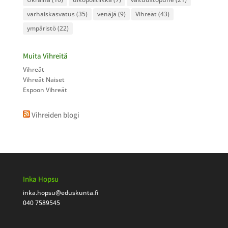
varhaiskasvatus
(35)
venäjä
(9)
Vihreät
(43)
ympäristö
(22)
Muita Vihreitä
Vihreät
Vihreät Naiset
Espoon Vihreät
Vihreiden blogi
Inka Hopsu
inka.hopsu
@eduskunta.fi
040 7589545