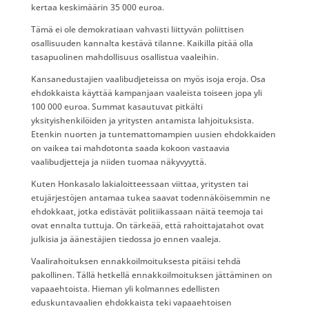
kertaa keskimäärin 35 000 euroa.
Tämä ei ole demokratiaan vahvasti liittyvän poliittisen
osallisuuden kannalta kestävä tilanne. Kaikilla pitää olla
tasapuolinen mahdollisuus osallistua vaaleihin.
Kansanedustajien vaalibudjeteissa on myös isoja eroja. Osa
ehdokkaista käyttää kampanjaan vaaleista toiseen jopa yli
100 000 euroa. Summat kasautuvat pitkälti
yksityishenkilöiden ja yritysten antamista lahjoituksista.
Etenkin nuorten ja tuntemattomampien uusien ehdokkaiden
on vaikea tai mahdotonta saada kokoon vastaavia
vaalibudjetteja ja niiden tuomaa näkyvyyttä.
Kuten Honkasalo lakialoitteessaan viittaa, yritysten tai
etujärjestöjen antamaa tukea saavat todennäköisemmin ne
ehdokkaat, jotka edistävät politiikassaan näitä teemoja tai
ovat ennalta tuttuja. On tärkeää, että rahoittajatahot ovat
julkisia ja äänestäjien tiedossa jo ennen vaaleja.
Vaalirahoituksen ennakkoilmoituksesta pitäisi tehdä
pakollinen. Tällä hetkellä ennakkoilmoituksen jättäminen on
vapaaehtoista. Hieman yli kolmannes edellisten
eduskuntavaalien ehdokkaista teki vapaaehtoisen