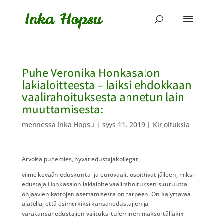
Puhe Veronika Honkasalon
lakialoitteesta – laiksi ehdokkaan
vaalirahoituksesta annetun lain
muuttamisesta:
mennessä
Inka Hopsu
|
syys 11, 2019
|
Kirjoituksia
Arvoisa puhemies, hyvät edustajakollegat,
viime kevään eduskunta- ja eurovaalit osoittivat jälleen, miksi
edustaja Honkasalon lakialoite vaalirahoituksen suuruutta
ohjaavien kattojen asettamisesta on tarpeen. On hälyttävää
ajatella, että esimerkiksi kansanedustajien ja
varakansanedustajien valituksi tuleminen maksoi tälläkin