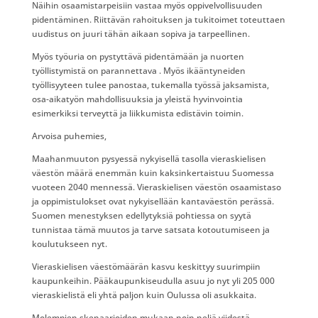
Näihin osaamistarpeisiin vastaa myös oppivelvollisuuden
pidentäminen. Riittävän rahoituksen ja tukitoimet toteuttaen
uudistus on juuri tähän aikaan sopiva ja tarpeellinen.
Myös työuria on pystyttävä pidentämään ja nuorten
työllistymistä on parannettava . Myös ikääntyneiden
työllisyyteen tulee panostaa, tukemalla työssä jaksamista,
osa-aikatyön mahdollisuuksia ja yleistä hyvinvointia
esimerkiksi terveyttä ja liikkumista edistävin toimin.
Arvoisa puhemies,
Maahanmuuton pysyessä nykyisellä tasolla vieraskielisen
väestön määrä enemmän kuin kaksinkertaistuu Suomessa
vuoteen 2040 mennessä. Vieraskielisen väestön osaamistaso
ja oppimistulokset ovat nykyisellään kantaväestön perässä.
Suomen menestyksen edellytyksiä pohtiessa on syytä
tunnistaa tämä muutos ja tarve satsata kotoutumiseen ja
koulutukseen nyt.
Vieraskielisen väestömäärän kasvu keskittyy suurimpiin
kaupunkeihin. Pääkaupunkiseudulla asuu jo nyt yli 205 000
vieraskielistä eli yhtä paljon kuin Oulussa oli asukkaita.
Molempien skenaarioiden mukaan noin neljä viidestä