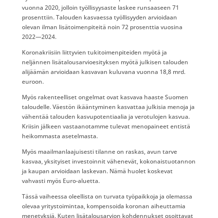
vuonna 2020, jolloin työllisyysaste laskee runsaaseen 71
prosenttiin. Talouden kasvaessa työllisyyden arvioidaan
olevan ilman lisätoimenpiteitä noin 72 prosenttia vuosina
2022—2024.
Koronakriisiin liittyvien tukitoimenpiteiden myötä ja
neljännen lisätalousarvioesityksen myötä julkisen talouden
alijäämän arvioidaan kasvavan kuluvana vuonna 18,8 mrd.
euroon.
Myös rakenteelliset ongelmat ovat kasvava haaste Suomen
taloudelle. Väestön ikääntyminen kasvattaa julkisia menoja ja
vähentää talouden kasvupotentiaalia ja verotulojen kasvua.
Kriisin jälkeen vastaanotamme tulevat menopaineet entistä
heikommasta asetelmasta.
Myös maailmanlaajuisesti tilanne on raskas, avun tarve
kasvaa, yksityiset investoinnit vähenevät, kokonaistuotannon
ja kaupan arvioidaan laskevan. Nämä huolet koskevat
vahvasti myös Euro-aluetta.
Tässä vaiheessa oleellista on turvata työpaikkoja ja olemassa
olevaa yritystoimintaa, kompensoida koronan aiheuttamia
menetyksiä. Kuten lisätalousarvion kohdennukset osoittavat