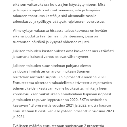
eikä sen vaikutuksista kuluttajien käyttäytymiseen. Mitä
pidempään rajoitukset ovat voimassa, sitä pidempään
talouden taantuma kestää ja sitä alemmalle tasolle
talouskasvu ja työllisyys päätyvät rajoitusten poistuttua.
Viime syksyn vakaasta hitaasta talouskasvusta on kevään
aikana jouduttu taantumaan, tilanteeseen, jossa on
tuotannon häiriöitä ja kysyntä vähenee rajusti.
Julkisen talouden kustannukset ovat kasvaneet merkittävästi
ja samanaikaisesti verotulot ovat vähentyneet.
Julkisen talouden suunnitelman pohjana olevan
valtiovarainministeriön arvion mukaan Suomen
bruttokansantuote supistuu 5,5 prosenttia vuonna 2020.
Ennusteessa oletetaan taloudellista aktiviteettia rajoittavien
toimenpiteiden kestävän kolme kuukautta, minkä jälkeen
koronaviruksen vaikutuksen ennakoidaan hiipuvan nopeasti
ja talouden toipuvan loppuvuonna 2020. BKT:n arvioidaan
kasvavan 1,3 prosenttia vuosina 2021 ja 2022, mutta kasvun
ennustetaan hidastuvan alle yhteen prosenttiin vuosina 2023
ja 2024.
Työllisten määrän ennustetaan supistuvan 2 prosenttia