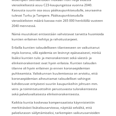
vieraskielisestä asuu C23-kaupungeissa vuonna 2040.
Kasvusta suurin osa osuu pääkaupunkiseudulle, seuraavina
tulevat Turku ja Tampere. Pääkaupunkiseudulla
vieraskielisten määrä kasvaa noin 265 000 henkilöllä vuoteen
2040 mennessä.
Nämä muutokset entisestään vahvistavat tarvetta huomioida
kuntien erilainen kehitys ja rahoitustarpeet.
Erilailla kuntien taloudelliseen tilanteeseen on vaikuttanut
myös korona, sillä epidemia on levinnyt epätasaisesti, minkä
lisäksi kuntien tulo- ja menorakenteet sekä väestö- ja
elinkeinorakenteet ovat hyvin erilaisia. Kuntien talouden
tilanne oli hyvin erilainen jo ennen koronaepidemian
puhkeamista. Valiokunnan kuulemisessa on arvioitu, että
koronaepidemian aiheuttamat taloudelliset vahingot
kohdistuvat erityisesti suuriin kaupunkeihin johtuen mm.
vero- ja toimintatuottoihin perustuvasta tulorakenteesta
sekä palveluvaltaisesta elinkeinorakenteesta.
Kaikkia kuntia koskevaa kompensaatiota käynnistettiin
merkittävästi lisätalousarviossa, näyttää selvältä, että
palvelutason säilyttämiseksi, tarkempien vaikutusarvioiden