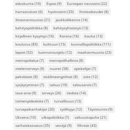
eduskunta
(10)
Espoo
(9)
Euroopan neuvosto
(22)
harrastukset
(6)
hyvinvointi
(33)
Ihmisoikeudet
(8)
ilmastonmuutos
(21)
joukkoliikenne
(14)
kehityspolitiikka
(8)
kehitysyhteistyö
(13)
kirjallinen kysymys
(16)
Korona
(16)
koulut
(13)
koulutus
(83)
kulttuuri
(15)
kunnallispolitiikka
(111)
lapset
(52)
luonnonsuojelu
(12)
maahanmuutto
(23)
metropolialue
(7)
metropolihallinto
(8)
mielenterveys
(9)
nuoret
(58)
opiskelijat
(7)
pakolaiset
(8)
sisäilmaongelmat
(8)
sote
(12)
syrjäytyminen
(7)
talous
(19)
talousarvio
(7)
tasa-arvo
(9)
terveys
(26)
tiedote
(14)
toimenpidealoite
(7)
turvallisuus
(13)
turvapaikanhakijat
(20)
työllisyys
(12)
Täysistunto
(9)
Ukraina
(10)
ulkopolitiikka
(7)
valtuustopuhe
(21)
varhaiskasvatus
(35)
venäjä
(9)
Vihreät
(43)