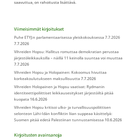
saavuttua, on rahoitusta lisättävä.
Viimeisimmät kirjoitukset
Puhe ETYJ:n parlamentaarisessa yleiskokouksessa 7.7.2026
7.7.2026
Vihreiden Hopsu: Hallitus romuttaa demokratian perustaa
järjestöleikkauksilla – näillä 11 keinolla suuntaa voi muuttaa
7.7.2026
Vihreiden Hopsu ja Holopainen: Kokoomus hivuttaa
korkeakoulutukseen maksullisuutta
7.7.2026
Vihreiden Holopainen ja Hopsu vaativat: Rydmanin
identiteettipoliittiset leikkausesitykset järjestöiltä pitää
kuopata
16.6.2026
Vihreiden Hopsu kritisoi ulko- ja turvallisuuspoliittisen
selonteon Lähi-Idän konfliktin liian suppeaa käsittelyä:
Suomen pitää edetä Palestiinan tunnustamisessa
10.6.2026
Kirjoitusten avainsanoja