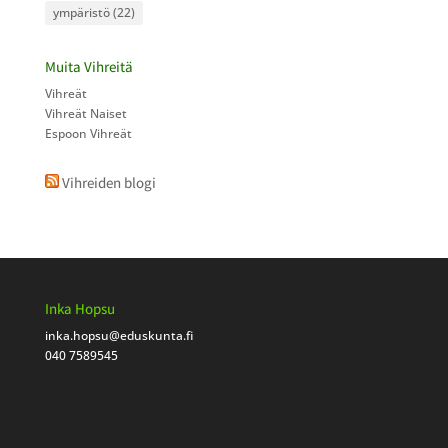
ympäristö
(22)
Muita Vihreitä
Vihreät
Vihreät Naiset
Espoon Vihreät
Vihreiden blogi
Inka Hopsu
inka.hopsu
@eduskunta.fi
040 7589545