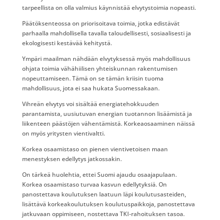
tarpeellista on olla valmius käynnistää elvytystoimia nopeasti.
Päätöksenteossa on priorisoitava toimia, jotka edistävät
parhaalla mahdollisella tavalla taloudellisesti, sosiaalisesti ja
ekologisesti kestävää kehitystä.
Ympäri maailman nähdään elvytyksessä myös mahdollisuus
ohjata toimia vähähiilisen yhteiskunnan rakentumisen
nopeuttamiseen. Tämä on se tämän kriisin tuoma
mahdollisuus, jota ei saa hukata Suomessakaan.
Vihreän elvytys voi sisältää energiatehokkuuden
parantamista, uusiutuvan energian tuotannon lisäämistä ja
liikenteen päästöjen vähentämistä. Korkeaosaaminen näissä
on myös yritysten vientivaltti.
Korkea osaamistaso on pienen vientivetoisen maan
menestyksen edellytys jatkossakin.
On tärkeä huolehtia, ettei Suomi ajaudu osaajapulaan.
Korkea osaamistaso turvaa kasvun edellytyksiä. On
panostettava koulutuksen laatuun läpi koulutusasteiden,
lisättävä korkeakoulutuksen koulutuspaikkoja, panostettava
jatkuvaan oppimiseen, nostettava TKI-rahoituksen tasoa.