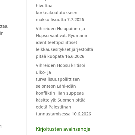
n
hivuttaa
korkeakoulutukseen
maksullisuutta
7.7.2026
taa,
Vihreiden Holopainen ja
in
Hopsu vaativat: Rydmanin
identiteettipoliittiset
leikkausesitykset järjestöiltä
pitää kuopata
16.6.2026
Vihreiden Hopsu kritisoi
ulko- ja
turvallisuuspoliittisen
selonteon Lähi-Idän
konfliktin liian suppeaa
käsittelyä: Suomen pitää
edetä Palestiinan
tunnustamisessa
10.6.2026
71
Kirjoitusten avainsanoja