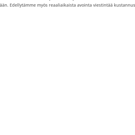
mään. Edellytämme myös reaaliaikaista avointa viestintä
ä
kustannus