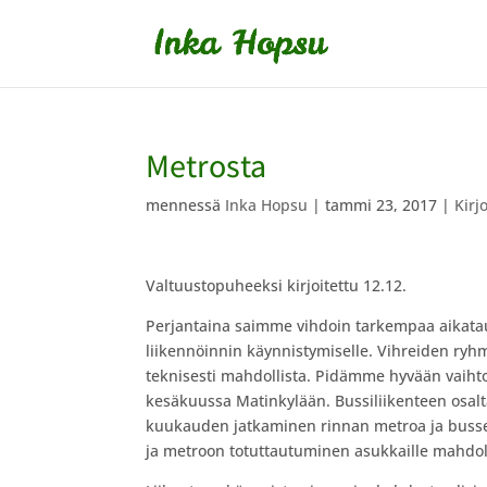
Metrosta
mennessä
Inka Hopsu
|
tammi 23, 2017
|
Kirj
Valtuustopuheeksi kirjoitettu 12.12.
Perjantaina saimme vihdoin tarkempaa aikata
liikennöinnin käynnistymiselle. Vihreiden ryh
teknisesti mahdollista. Pidämme hyvään vaihtoe
kesäkuussa Matinkylään. Bussiliikenteen osalta
kuukauden jatkaminen rinnan metroa ja bussej
ja metroon totuttautuminen asukkaille mahdo