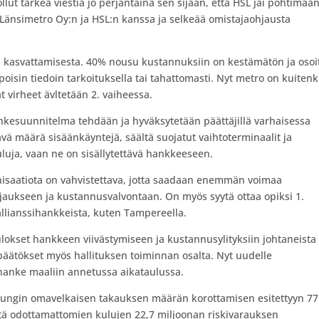
lut tärkeä viestiä jo perjantaina sen sijaan, että HSL jäi pohtimaa
 Länsimetro Oy:n ja HSL:n kanssa ja selkeä
ä
omistajaohjausta
kasvattamisesta. 40% nousu kustannuksiin on kestämätön ja osoit
isin tiedoin tarkoituksella tai tahattomasti. Nyt
metro
on kuitenk
t virheet ävltetään 2. vaiheessa.
ankesuunnitelma tehdään ja hyväksytetään päättäjillä varhaisessa
ävä määrä sisäänkäyntejä, säältä suojatut vaihtoterminaalit ja
uluja, vaan ne on sisällytettävä hankkeeseen.
isaatiota on vahvistettava, jotta saadaan enemmän voimaa
aukseen ja kustannusvalvontaan. On myös syytä ottaa opiksi 1.
allianssihankkeista, kuten Tampereella.
kset hankkeen viivästymiseen ja kustannusylityksiin johtaneista
päätökset myös hallituksen toiminnan osalta. Nyt uudelle
ä hanke maaliin annetussa aikataulussa.
ungin omavelkaisen takauksen määrän korottamisen esitettyyn 7
tä odottamattomien kulujen 22,7 miljoonan riskivarauksen