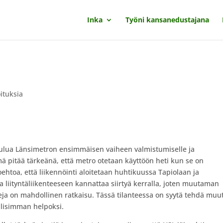
Inka
Työni kansanedustajana
oituksia
ulua Länsimetron ensimmäisen vaiheen valmistumiselle ja
mä pitä
ä
tärkeänä, että
metro
otetaan käyttöön heti kun se on
htoa, että liikennöinti aloitetaan huhtikuussa Tapiolaan ja
 liityntäliikenteeseen kannattaa siirtyä kerralla, joten muutaman
a on mahdollinen ratkaisu. Tässä tilanteessa on syytä tehdä muu
llisimman helpoksi.