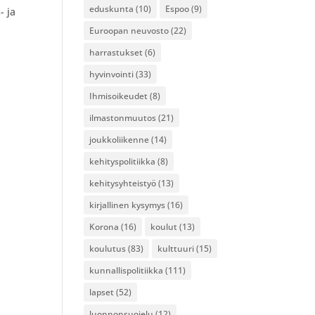
eduskunta
(10)
Espoo
(9)
- ja
Euroopan neuvosto
(22)
harrastukset
(6)
hyvinvointi
(33)
Ihmisoikeudet
(8)
ilmastonmuutos
(21)
joukkoliikenne
(14)
kehityspolitiikka
(8)
kehitysyhteistyö
(13)
kirjallinen kysymys
(16)
Korona
(16)
koulut
(13)
koulutus
(83)
kulttuuri
(15)
kunnallispolitiikka
(111)
lapset
(52)
luonnonsuojelu
(12)