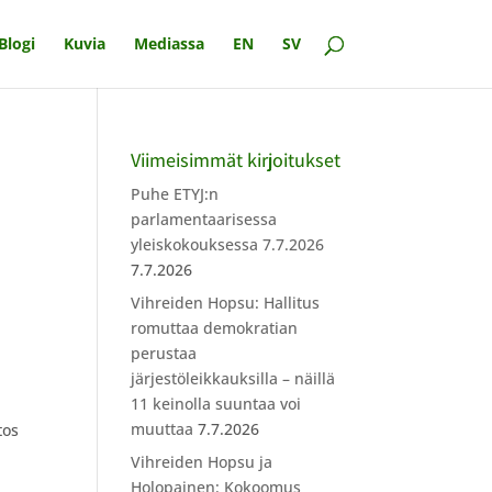
Blogi
Kuvia
Mediassa
EN
SV
Viimeisimmät kirjoitukset
Puhe ETYJ:n
parlamentaarisessa
yleiskokouksessa 7.7.2026
7.7.2026
Vihreiden Hopsu: Hallitus
romuttaa demokratian
perustaa
järjestöleikkauksilla – näillä
11 keinolla suuntaa voi
muuttaa
7.7.2026
tos
Vihreiden Hopsu ja
Holopainen: Kokoomus