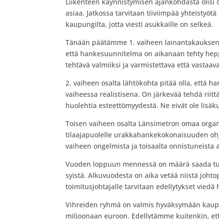
Liikenteen käynnistymisen ajankohdasta olisi ol
asiaa. Jatkossa tarvitaan tiiviimpä
ä
yhteistyötä
kaupungilta, jotta viesti asukkaille on selkeä.
Tänään päätämme 1. vaiheen lainantakauksen 
että hankesuunnitelma on aikanaan tehty heppo
tehtävä valmiiksi ja varmistettava että vastaava
2. vaiheen osalta lähtökohta pitä
ä
olla, että h
vaiheessa realistisena. On järkevä
ä
tehdä riitt
huolehtia esteettömyydestä. Ne eivät ole lisäk
Toisen vaiheen osalta Länsimetron omaa organ
tilaajapuolelle urakkahankekokonaisuuden ohj
vaiheen ongelmista ja toisaalta onnistuneista 
Vuoden loppuun mennessä on määrä saada tulo
syistä. Alkuvuodesta on aika vetä
ä
niistä johto
toimitusjohtajalle tarvitaan edellytykset vied
Vihreiden ryhmä on valmis hyväksymään kaup
miljoonaan euroon. Edellytämme kuitenkin, et