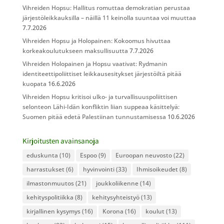
Vihreiden Hopsu: Hallitus romuttaa demokratian perustaa
järjestöleikkauksilla – näillä 11 keinolla suuntaa voi muuttaa
7.7.2026
Vihreiden Hopsu ja Holopainen: Kokoomus hivuttaa
korkeakoulutukseen maksullisuutta
7.7.2026
Vihreiden Holopainen ja Hopsu vaativat: Rydmanin
identiteettipoliittiset leikkausesitykset järjestöiltä pitää
kuopata
16.6.2026
Vihreiden Hopsu kritisoi ulko- ja turvallisuuspoliittisen
selonteon Lähi-Idän konfliktin liian suppeaa käsittelyä:
Suomen pitää edetä Palestiinan tunnustamisessa
10.6.2026
Kirjoitusten avainsanoja
eduskunta
(10)
Espoo
(9)
Euroopan neuvosto
(22)
harrastukset
(6)
hyvinvointi
(33)
Ihmisoikeudet
(8)
ilmastonmuutos
(21)
joukkoliikenne
(14)
kehityspolitiikka
(8)
kehitysyhteistyö
(13)
kirjallinen kysymys
(16)
Korona
(16)
koulut
(13)