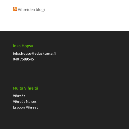
Vihreiden blogi
Inka Hopsu
inka.hopsu
@eduskunta.fi
040 7589545
Muita Vihreitä
Vihreät
Vihreät Naiset
Espoon Vihreät