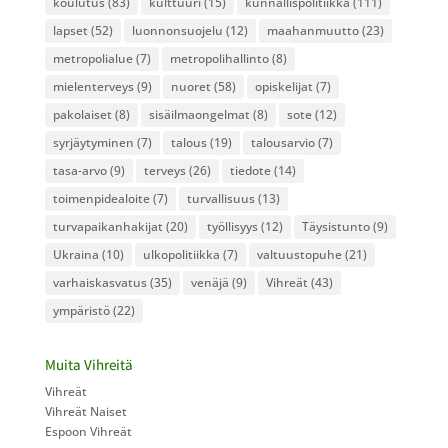
koulutus
(83)
kulttuuri
(15)
kunnallispolitiikka
(111)
lapset
(52)
luonnonsuojelu
(12)
maahanmuutto
(23)
metropolialue
(7)
metropolihallinto
(8)
mielenterveys
(9)
nuoret
(58)
opiskelijat
(7)
pakolaiset
(8)
sisäilmaongelmat
(8)
sote
(12)
syrjäytyminen
(7)
talous
(19)
talousarvio
(7)
tasa-arvo
(9)
terveys
(26)
tiedote
(14)
toimenpidealoite
(7)
turvallisuus
(13)
turvapaikanhakijat
(20)
työllisyys
(12)
Täysistunto
(9)
Ukraina
(10)
ulkopolitiikka
(7)
valtuustopuhe
(21)
varhaiskasvatus
(35)
venäjä
(9)
Vihreät
(43)
ympäristö
(22)
Muita Vihreitä
Vihreät
Vihreät Naiset
Espoon Vihreät