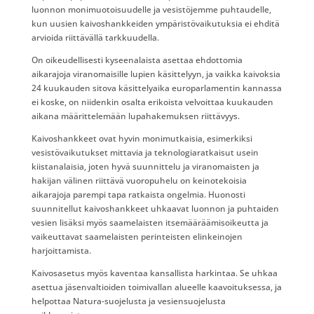
luonnon monimuotoisuudelle ja vesistöjemme puhtaudelle,
kun uusien kaivoshankkeiden ympäristövaikutuksia ei ehditä
arvioida riittävällä tarkkuudella.
On oikeudellisesti kyseenalaista asettaa ehdottomia
aikarajoja viranomaisille lupien käsittelyyn, ja vaikka kaivoksia
24 kuukauden sitova käsittelyaika europarlamentin kannassa
ei koske, on niidenkin osalta erikoista velvoittaa kuukauden
aikana määrittelemään lupahakemuksen riittävyys.
Kaivoshankkeet ovat hyvin monimutkaisia, esimerkiksi
vesistövaikutukset mittavia ja teknologiaratkaisut usein
kiistanalaisia, joten hyvä suunnittelu ja viranomaisten ja
hakijan välinen riittävä vuoropuhelu on keinotekoisia
aikarajoja parempi tapa ratkaista ongelmia. Huonosti
suunnitellut kaivoshankkeet uhkaavat luonnon ja puhtaiden
vesien lisäksi myös saamelaisten itsemääräämisoikeutta ja
vaikeuttavat saamelaisten perinteisten elinkeinojen
harjoittamista.
Kaivosasetus myös kaventaa kansallista harkintaa. Se uhkaa
asettua jäsenvaltioiden toimivallan alueelle kaavoituksessa, ja
helpottaa Natura-suojelusta ja vesiensuojelusta