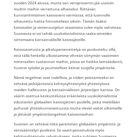
vuoden 2024 alussa, mutta sen veroprosentti jää useisiin
muihin maihin verrattuna alhaiseksi. Riittävän
kunnianhimoinen kaivosvero varmistaa, että luonnolle
aiheutettu haitta hinnoitellaan oikein. Tämän lisäksi
kaivosalan ja vesiensuojelun osaamista tulee myös vahvistaa.
Suomesta ei voi tehdä uuskolonialistista raaka-aineiden
siirtomaata kansainvälisille kaivosjäteille.
Kaivosasetusta ja pikalupamenettelyä on puolusteltu sillä,
että tällä hetkellä ulkoistamme vihreän siirtymän vaatimien
mineraalien tuotannon maihin, joissa on heikko lainsäädäntö,
huonot työolot ja puutteelliset keinot suojella ympäristöä.
Nämä ongelmat ovat todellisia, ja niiden poistamiseksi on
tehtävä pitkäjänteistä kehitysyhteistyötä yhteistyössä
maiden hallitusten ja kansainvälisten järjestöjen kanssa. On
väärin asettua keskustelussa eräänlaista uuskolonialismia
edustavien globaalien kaivosjättien puolelle, jotka mielellään
puhuvat yhteiskuntavastuusta mutta vievät voitot ulkomaille
ja jättävät ympäristöongelmat kaivosmaahan.
Suomen on tehtävä töitä paremman globaalien ympäristö- ja
verosääntelyn puolesta. Se vaatii panostuksia myös
kehitysyhteistyön rahoitukseen, jonka suhteen Suomessa