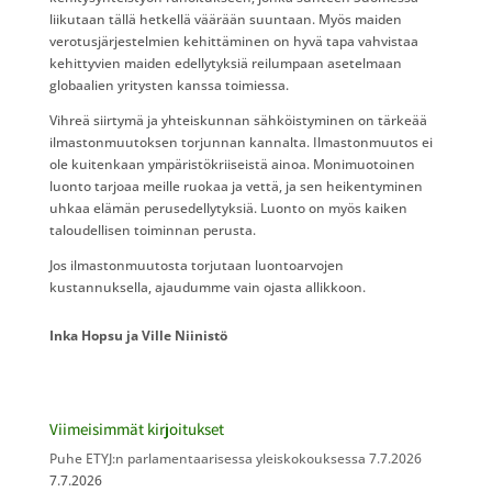
liikutaan tällä hetkellä väärään suuntaan. Myös maiden
verotusjärjestelmien kehittäminen on hyvä tapa vahvistaa
kehittyvien maiden edellytyksiä reilumpaan asetelmaan
globaalien yritysten kanssa toimiessa.
Vihreä siirtymä ja yhteiskunnan sähköistyminen on tärkeää
ilmastonmuutoksen torjunnan kannalta. Ilmastonmuutos ei
ole kuitenkaan ympäristökriiseistä ainoa. Monimuotoinen
luonto tarjoaa meille ruokaa ja vettä, ja sen heikentyminen
uhkaa elämän perusedellytyksiä. Luonto on myös kaiken
taloudellisen toiminnan perusta.
Jos ilmastonmuutosta torjutaan luontoarvojen
kustannuksella, ajaudumme vain ojasta allikkoon.
Inka Hopsu ja Ville Niinistö
Viimeisimmät kirjoitukset
Puhe ETYJ:n parlamentaarisessa yleiskokouksessa 7.7.2026
7.7.2026