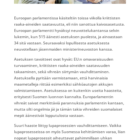
Euroopan parlamentissa käsiteltiin toissa viikolla kriittisten
raaka-aineiden saatavuutta, eli niin sanottua kaivosasetusta.
Euroopan parlamentti hyväksyi neuvottelukantansa selvin
lukemin, kun 515 äänesti asetuksen puolesta, ja ainoastaan
34 sitä vastaan. Seuraavaksi lopullisesta asetuksesta
neuvotellaan jäsenmaiden ministerineuvoston kanssa.
Asetuksen tavoitteet ovat hyvät: EU:n omavaraisuuden
turvaaminen, kriittisten raaka-aineiden saatavuuden
takaaminen, sekä vihreän siirtymän vauhdittaminen.
Asetuksella pyritään varmistamaan, että harvinaisia
maametalleja riittää esimerkiksi sähköautojen akkujen
valmistamiseen. Asetuksessa on kuitenkin useita haasteita,
erityisesti Suomen luonnon kannalta. Europarlamentin
vihreät saivat merkittäviä parannuksia parlamentin kantaan,
mutta silti ongelmia jäi ja tämän takia vihreiden suomalaiset
mepit äänestivät lopputulosta vastaan.
Suuri haaste liittyy lupaprosessien vauhdittamiseen. Vaikka
lupaprosesseissa on myös Suomessa kehittämisen varaa, liian
nopeat lupaprosessit aiheuttavat pahimmillaan uhkan