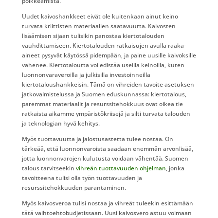
poikkeamista.
Uudet kaivoshankkeet eivät ole kuitenkaan ainut keino
turvata kriittisten materiaalien saatavuutta. Kaivosten
lisäämisen sijaan tulisikin panostaa kiertotalouden
vauhdittamiseen. Kiertotalouden ratkaisujen avulla raaka-
aineet pysyvät käytössä pidempään, ja paine uusille kaivoksille
vähenee. Kiertotaloutta voi edistää useilla keinoilla, kuten
luonnonvaraveroilla ja julkisilla investoinneilla
kiertotaloushankkeisin. Tämä on vihreiden tavoite asetuksen
jatkovalmistelussa ja Suomen eduskunnassa: kiertotalous,
paremmat materiaalit ja resurssitehokkuus ovat oikea tie
ratkaista aikamme ympäristökriisejä ja silti turvata talouden
ja teknologian hyvä kehitys.
Myös tuottavuutta ja jalostusastetta tulee nostaa. On
tärkeää, että luonnonvaroista saadaan enemmän arvonlisää,
jotta luonnonvarojen kulutusta voidaan vähentää. Suomen
talous tarvitseekin
vihreän tuottavuuden ohjelman
, jonka
tavoitteena tulisi olla työn tuottavuuden ja
resurssitehokkuuden parantaminen.
Myös kaivosveroa tulisi nostaa ja vihreät tuleekin esittämään
tätä vaihtoehtobudjetissaan. Uusi kaivosvero astuu voimaan