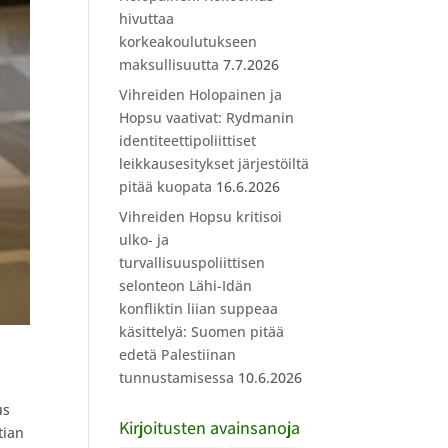
hivuttaa
korkeakoulutukseen
maksullisuutta
7.7.2026
Vihreiden Holopainen ja
Hopsu vaativat: Rydmanin
identiteettipoliittiset
leikkausesitykset järjestöiltä
pitää kuopata
16.6.2026
Vihreiden Hopsu kritisoi
ulko- ja
turvallisuuspoliittisen
selonteon Lähi-Idän
konfliktin liian suppeaa
käsittelyä: Suomen pitää
edetä Palestiinan
tunnustamisessa
10.6.2026
us
Kirjoitusten avainsanoja
tian