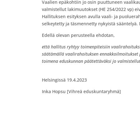
Vaalien epäkohtiin jo osin puuttuneen vaalik
valmistellut lakimuutokset (HE 254/2022 vp) e
Hallituksen esityksen avulla vaali- ja puoluerah
selkeytetty ja täsmennetty nykyistä sääntelyä
Edellä olevan perusteella ehdotan,
että hallitus ryhtyy toimenpiteisiin vaalirahoit
säätämällä vaalirahoituksen ennakkoilmoitukset pa
toimena eduskunnan päätettäväksi jo valmistellu
Helsingissä 19.4.2023
Inka Hopsu [Vihreä eduskuntaryhmä]