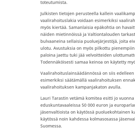
toteutumista.
Julkisten tietojen perusteella kallein vaalik
vaalirahoituslakia voidaan esimerkiksi vaalir
myös kiertää. Samanlaisia epäkohtia on havaitt
näiden mietinnöissä ja Valtiontalouden tarkast
bulvaaneina sellaisia puoluejärjestöjä, joita ei
ulotu. Avustuksia on myös pilkottu pienempiin
paloina jaettu tuki jää velvoitteiden ulottumatto
Todennäköisesti samaa keinoa on käytetty myö
Vaalirahoituslainsäädännössä on siis edelleen 
esimerkiksi säätämällä vaalirahoituksen ennakk
vaalirahoituksen kampanjakaton avulla.
Lauri Tarastin vetämä komitea esitti jo vuonn
eduskuntavaaleissa 50 000 euron ja europarla
jäsenvaltioista on käytössä puoluekohtainen
käytössä noin kahdessa kolmasosassa jäsenvalti
Suomessa.