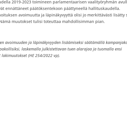
audella 2019-2023 toimineen parlamentaarisen vaalityöryhmän avul
ivät ennättäneet päätöksentekoon päättyneellä hallituskaudella.
oituksen avoimuutta ja läpinäkyvyyttä olisi jo merkittävästi lisätty
. Nämä muutokset tulisi toteuttaa mahdollisimman pian.
uksen avoimuuden ja läpinäkyvyyden lisäämiseksi säätämällä kampanjak
kollisiksi, laskemalla julkistettavan tuen alarajaa ja tuomalla ensi
t lakimuutokset (HE 254/2022 vp).