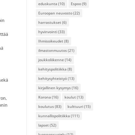
eduskunta
(10)
Espoo
(9)
Euroopan neuvosto
(22)
oin
harrastukset
(6)
hyvinvointi
(33)
yttää
Ihmisoikeudet
(8)
nä
ilmastonmuutos
(21)
joukkoliikenne
(14)
kehityspolitiikka
(8)
kehitysyhteistyö
(13)
 sekä
kirjallinen kysymys
(16)
Korona
(16)
koulut
(13)
ron,
onin
koulutus
(83)
kulttuuri
(15)
kunnallispolitiikka
(111)
lapset
(52)
luonnonsuojelu
(12)