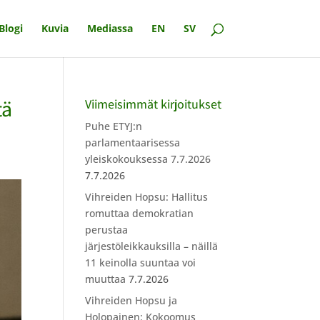
Blogi
Kuvia
Mediassa
EN
SV
tä
Viimeisimmät kirjoitukset
Puhe ETYJ:n
parlamentaarisessa
yleiskokouksessa 7.7.2026
7.7.2026
Vihreiden Hopsu: Hallitus
romuttaa demokratian
perustaa
järjestöleikkauksilla – näillä
11 keinolla suuntaa voi
muuttaa
7.7.2026
Vihreiden Hopsu ja
Holopainen: Kokoomus