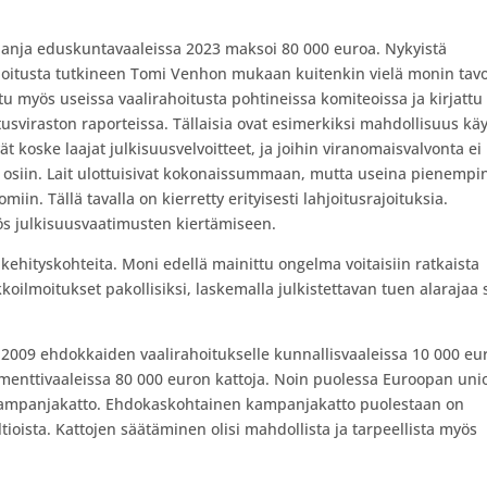
ampanja eduskuntavaaleissa 2023 maksoi 80 000 euroa. Nykyistä
ahoitusta tutkineen Tomi Venhon mukaan kuitenkin vielä monin tav
u myös useissa vaalirahoitusta pohtineissa komiteoissa ja kirjattu
usviraston raporteissa. Tällaisia ovat esimerkiksi mahdollisuus kä
vät koske laajat julkisuusvelvoitteet, ja joihin viranomaisvalvonta ei
 osiin. Lait ulottuisivat kokonaissummaan, mutta useina pienempi
miin. Tällä tavalla on kierretty erityisesti lahjoitusrajoituksia.
s julkisuusvaatimusten kiertämiseen.
kehityskohteita. Moni edellä mainittu ongelma voitaisiin ratkaista
oilmoitukset pakollisiksi, laskemalla julkistettavan tuen alarajaa
a 2009 ehdokkaiden vaalirahoitukselle kunnallisvaaleissa 10 000 eu
menttivaaleissa 80 000 euron kattoja. Noin puolessa Euroopan uni
 kampanjakatto. Ehdokaskohtainen kampanjakatto puolestaan on
oista. Kattojen säätäminen olisi mahdollista ja tarpeellista myös