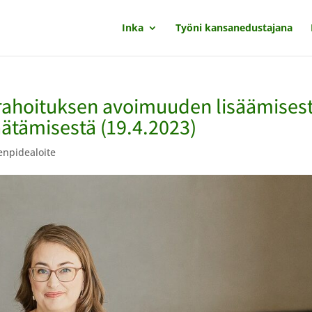
Inka
Työni kansanedustajana
irahoituksen avoimuuden lisäämises
äätämisestä (19.4.2023)
npidealoite