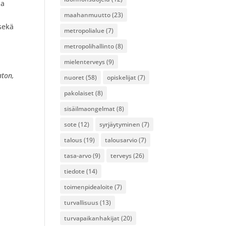
la
maahanmuutto
(23)
 sekä
metropolialue
(7)
metropolihallinto
(8)
mielenterveys
(9)
aton,
nuoret
(58)
opiskelijat
(7)
pakolaiset
(8)
sisäilmaongelmat
(8)
sote
(12)
syrjäytyminen
(7)
talous
(19)
talousarvio
(7)
tasa-arvo
(9)
terveys
(26)
tiedote
(14)
toimenpidealoite
(7)
turvallisuus
(13)
turvapaikanhakijat
(20)