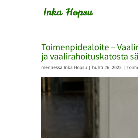
Toimenpidealoite – Vaal
ja vaalirahoituskatosta s
mennessä
Inka Hopsu
|
huhti 26, 2023
|
Toime