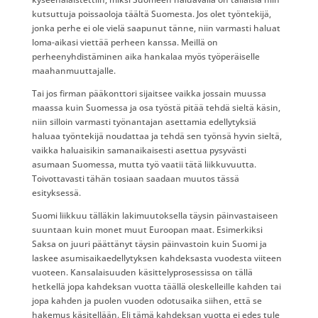
kutsuttuja poissaoloja täältä Suomesta. Jos olet työntekijä,
jonka perhe ei ole vielä saapunut tänne, niin varmasti haluat
loma-aikasi viettää perheen kanssa. Meillä on
perheenyhdistäminen aika hankalaa myös työperäiselle
maahanmuuttajalle.
Tai jos firman pääkonttori sijaitsee vaikka jossain muussa
maassa kuin Suomessa ja osa työstä pitää tehdä sieltä käsin,
niin silloin varmasti työnantajan asettamia edellytyksiä
haluaa työntekijä noudattaa ja tehdä sen työnsä hyvin sieltä,
vaikka haluaisikin samanaikaisesti asettua pysyvästi
asumaan Suomessa, mutta työ vaatii tätä liikkuvuutta.
Toivottavasti tähän tosiaan saadaan muutos tässä
esityksessä.
Suomi liikkuu tälläkin lakimuutoksella täysin päinvastaiseen
suuntaan kuin monet muut Euroopan maat. Esimerkiksi
Saksa on juuri päättänyt täysin päinvastoin kuin Suomi ja
laskee asumisaikaedellytyksen kahdeksasta vuodesta viiteen
vuoteen. Kansalaisuuden käsittelyprosessissa on tällä
hetkellä jopa kahdeksan vuotta täällä oleskelleille kahden tai
jopa kahden ja puolen vuoden odotusaika siihen, että se
hakemus käsitellään. Eli tämä kahdeksan vuotta ei edes tule