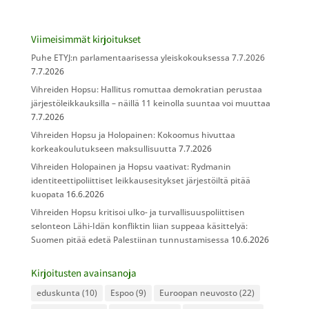
Viimeisimmät kirjoitukset
Puhe ETYJ:n parlamentaarisessa yleiskokouksessa 7.7.2026
7.7.2026
Vihreiden Hopsu: Hallitus romuttaa demokratian perustaa
järjestöleikkauksilla – näillä 11 keinolla suuntaa voi muuttaa
7.7.2026
Vihreiden Hopsu ja Holopainen: Kokoomus hivuttaa
korkeakoulutukseen maksullisuutta
7.7.2026
Vihreiden Holopainen ja Hopsu vaativat: Rydmanin
identiteettipoliittiset leikkausesitykset järjestöiltä pitää
kuopata
16.6.2026
Vihreiden Hopsu kritisoi ulko- ja turvallisuuspoliittisen
selonteon Lähi-Idän konfliktin liian suppeaa käsittelyä:
Suomen pitää edetä Palestiinan tunnustamisessa
10.6.2026
Kirjoitusten avainsanoja
eduskunta
(10)
Espoo
(9)
Euroopan neuvosto
(22)