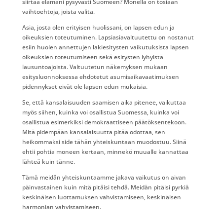
siirtää elämäni pysyvästi Suomeen? Monella on tosiaan
vaihtoehtoja, joista valita.
Asia, josta olen erityisen huolissani, on lapsen edun ja
oikeuksien toteutuminen. Lapsiasiavaltuutettu on nostanut
esiin huolen annettujen lakiesitysten vaikutuksista lapsen
oikeuksien toteutumiseen sekä esitysten lyhyistä
lausuntoajoista. Valtuutetun näkemyksen mukaan
esitysluonnoksessa ehdotetut asumisaikavaatimuksen
pidennykset eivät ole lapsen edun mukaisia.
Se, että kansalaisuuden saamisen aika pitenee, vaikuttaa
myös siihen, kuinka voi osallistua Suomessa, kuinka voi
osallistua esimerkiksi demokraattiseen päätöksentekoon.
Mitä pidempään kansalaisuutta pitää odottaa, sen
heikommaksi side tähän yhteiskuntaan muodostuu. Siinä
ehtii pohtia moneen kertaan, minnekö muualle kannattaa
lähteä kuin tänne.
Tämä meidän yhteiskuntaamme jakava vaikutus on aivan
päinvastainen kuin mitä pitäisi tehdä. Meidän pitäisi pyrkiä
keskinäisen luottamuksen vahvistamiseen, keskinäisen
harmonian vahvistamiseen.