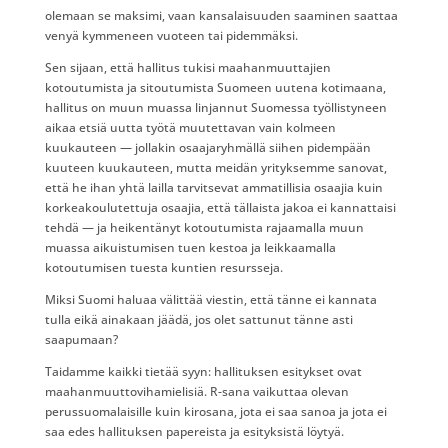
olemaan se maksimi, vaan kansalaisuuden saaminen saattaa
venyä kymmeneen vuoteen tai pidemmäksi.
Sen sijaan, että hallitus tukisi maahanmuuttajien
kotoutumista ja sitoutumista Suomeen uutena kotimaana,
hallitus on muun muassa linjannut Suomessa työllistyneen
aikaa etsiä uutta työtä muutettavan vain kolmeen
kuukauteen — jollakin osaajaryhmällä siihen pidempään
kuuteen kuukauteen, mutta meidän yrityksemme sanovat,
että he ihan yhtä lailla tarvitsevat ammatillisia osaajia kuin
korkeakoulutettuja osaajia, että tällaista jakoa ei kannattaisi
tehdä — ja heikentänyt kotoutumista rajaamalla muun
muassa aikuistumisen tuen kestoa ja leikkaamalla
kotoutumisen tuesta kuntien resursseja.
Miksi Suomi haluaa välittää viestin, että tänne ei kannata
tulla eikä ainakaan jäädä, jos olet sattunut tänne asti
saapumaan?
Taidamme kaikki tietää syyn: hallituksen esitykset ovat
maahanmuuttovihamielisiä. R-sana vaikuttaa olevan
perussuomalaisille kuin kirosana, jota ei saa sanoa ja jota ei
saa edes hallituksen papereista ja esityksistä löytyä.