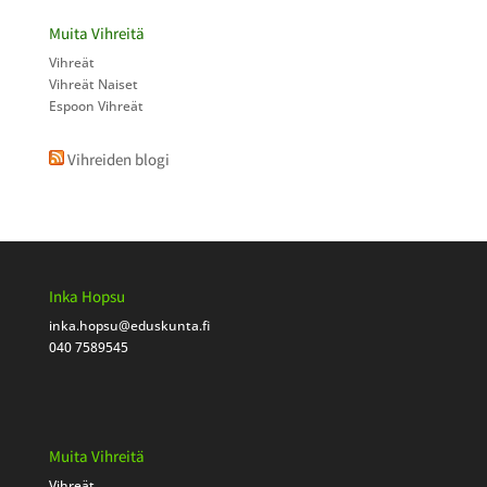
Muita Vihreitä
Vihreät
Vihreät Naiset
Espoon Vihreät
Vihreiden blogi
Inka Hopsu
inka.hopsu
@eduskunta.fi
040 7589545
Muita Vihreitä
Vihreät