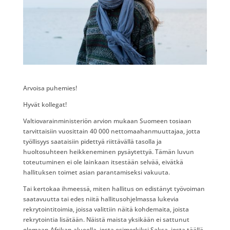
Arvoisa puhemies!
Hyvät kollegat!
Valtiovarainministeriön arvion mukaan Suomeen tosiaan
tarvittaisiin vuosittain 40 000 nettomaahanmuuttajaa, jotta
työllisyys saataisiin pidettyä riittävällä tasolla ja
huoltosuhteen heikkeneminen pysäytettyä. Tämän luvun
toteutuminen ei ole lainkaan itsestään selvää, eivätkä
hallituksen toimet asian parantamiseksi vakuuta.
Tai kertokaa ihmeessä, miten hallitus on edistänyt työvoiman
saatavuutta tai edes niitä hallitusohjelmassa lukevia
rekrytointitoimia, joissa valittiin näitä kohdemaita, joista
rekrytointia lisätään. Näistä maista yksikään ei sattunut
olemaan Afrikan alueella, josta esimerkiksi Saksa, josta täällä