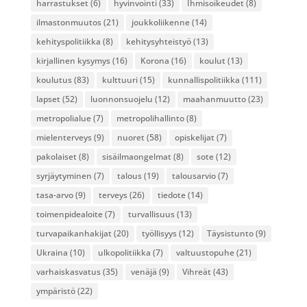
harrastukset
(6)
hyvinvointi
(33)
Ihmisoikeudet
(8)
ilmastonmuutos
(21)
joukkoliikenne
(14)
kehityspolitiikka
(8)
kehitysyhteistyö
(13)
kirjallinen kysymys
(16)
Korona
(16)
koulut
(13)
koulutus
(83)
kulttuuri
(15)
kunnallispolitiikka
(111)
lapset
(52)
luonnonsuojelu
(12)
maahanmuutto
(23)
metropolialue
(7)
metropolihallinto
(8)
mielenterveys
(9)
nuoret
(58)
opiskelijat
(7)
pakolaiset
(8)
sisäilmaongelmat
(8)
sote
(12)
syrjäytyminen
(7)
talous
(19)
talousarvio
(7)
tasa-arvo
(9)
terveys
(26)
tiedote
(14)
toimenpidealoite
(7)
turvallisuus
(13)
turvapaikanhakijat
(20)
työllisyys
(12)
Täysistunto
(9)
Ukraina
(10)
ulkopolitiikka
(7)
valtuustopuhe
(21)
varhaiskasvatus
(35)
venäjä
(9)
Vihreät
(43)
ympäristö
(22)