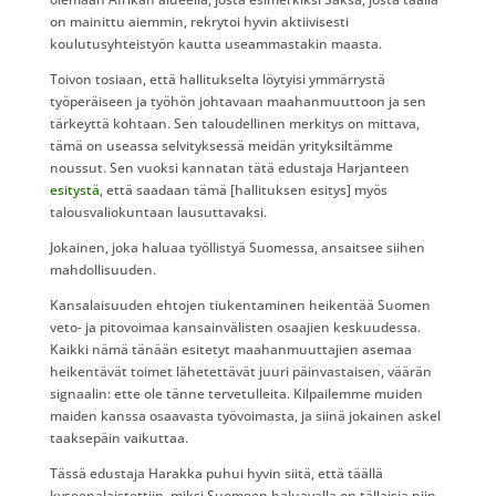
on mainittu aiemmin, rekrytoi hyvin aktiivisesti
koulutusyhteistyön kautta useammastakin maasta.
Toivon tosiaan, että hallitukselta löytyisi ymmärrystä
työperäiseen ja työhön johtavaan maahanmuuttoon ja sen
tärkeyttä kohtaan. Sen taloudellinen merkitys on mittava,
tämä on useassa selvityksessä meidän yrityksiltämme
noussut. Sen vuoksi kannatan tätä edustaja Harjanteen
esitystä
, että saadaan tämä [hallituksen esitys] myös
talousvaliokuntaan lausuttavaksi.
Jokainen, joka haluaa työllistyä Suomessa, ansaitsee siihen
mahdollisuuden.
Kansalaisuuden ehtojen tiukentaminen heikentää Suomen
veto- ja pitovoimaa kansainvälisten osaajien keskuudessa.
Kaikki nämä tänään esitetyt maahanmuuttajien asemaa
heikentävät toimet lähetettävät juuri päinvastaisen, väärän
signaalin: ette ole tänne tervetulleita. Kilpailemme muiden
maiden kanssa osaavasta työvoimasta, ja siinä jokainen askel
taaksepäin vaikuttaa.
Tässä edustaja Harakka puhui hyvin siitä, että täällä
kyseenalaistettiin, miksi Suomeen haluavalla on tällaisia niin