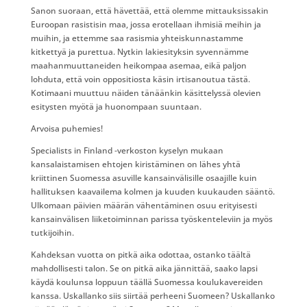
Sanon suoraan, että hävettää, että olemme mittauksissakin
Euroopan rasistisin maa, jossa erotellaan ihmisiä meihin ja
muihin, ja ettemme saa rasismia yhteiskunnastamme
kitkettyä ja purettua. Nytkin lakiesityksin syvennämme
maahanmuuttaneiden heikompaa asemaa, eikä paljon
lohduta, että voin oppositiosta käsin irtisanoutua tästä.
Kotimaani muuttuu näiden tänäänkin käsittelyssä olevien
esitysten myötä ja huonompaan suuntaan.
Arvoisa puhemies!
Specialists in Finland ‑verkoston kyselyn mukaan
kansalaistamisen ehtojen kiristäminen on lähes yhtä
kriittinen Suomessa asuville kansainvälisille osaajille kuin
hallituksen kaavailema kolmen ja kuuden kuukauden sääntö.
Ulkomaan päivien määrän vähentäminen osuu erityisesti
kansainvälisen liiketoiminnan parissa työskenteleviin ja myös
tutkijoihin.
Kahdeksan vuotta on pitkä aika odottaa, ostanko täältä
mahdollisesti talon. Se on pitkä aika jännittää, saako lapsi
käydä koulunsa loppuun täällä Suomessa koulukavereiden
kanssa. Uskallanko siis siirtää perheeni Suomeen? Uskallanko