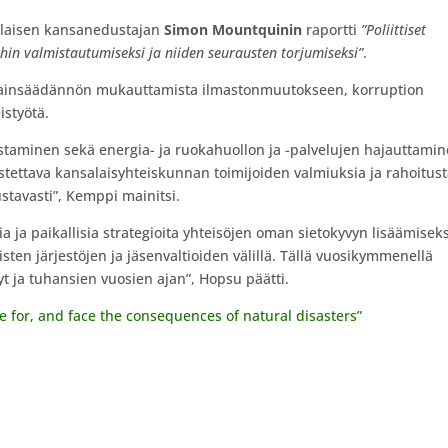
ialaisen kansanedustajan
Simon Mountquinin
raportti
”Poliittiset
ihin valmistautumiseksi ja niiden seurausten torjumiseksi”
.
, lainsäädännön mukauttamista ilmastonmuutokseen, korruption
istyötä.
ostaminen sekä energia- ja ruokahuollon ja -palvelujen hajauttami
tettava kansalaisyhteiskunnan toimijoiden valmiuksia ja rahoitust
ustavasti”, Kemppi mainitsi.
isia ja paikallisia strategioita yhteisöjen oman sietokyvyn lisäämiseks
en järjestöjen ja jäsenvaltioiden välillä. Tällä vuosikymmenellä
 nyt ja tuhansien vuosien ajan”, Hopsu päätti.
re for, and face the consequences of natural disasters”​