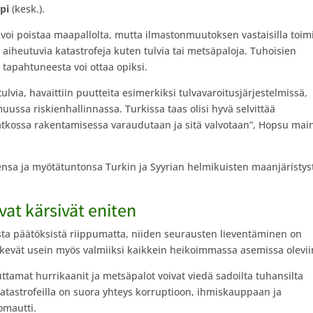
ppi
(kesk.).
voi poistaa maapallolta, mutta ilmastonmuutoksen vastaisilla toimi
 aiheutuvia katastrofeja kuten tulvia tai metsäpaloja. Tuhoisien
 tapahtuneesta voi ottaa opiksi.
ulvia, havaittiin puutteita esimerkiksi tulvavaroitusjärjestelmissä,
ssa riskienhallinnassa. Turkissa taas olisi hyvä selvittää
tkossa rakentamisessa varaudutaan ja sitä valvotaan”, Hopsu main
nsa ja myötätuntonsa Turkin ja Syyrian helmikuisten maanjäristys
t kärsivät eniten
ista päätöksistä riippumatta, niiden seurausten lieventäminen on
iskevät usein myös valmiiksi kaikkein heikoimmassa asemissa olevii
tamat hurrikaanit ja metsäpalot voivat viedä sadoilta tuhansilta
katastrofeilla on suora yhteys korruptioon, ihmiskauppaan ja
omautti.