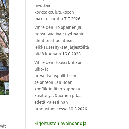
hivuttaa
korkeakoulutukseen
maksullisuutta
7.7.2026
Vihreiden Holopainen ja
Hopsu vaativat: Rydmanin
identiteettipoliittiset
leikkausesitykset järjestöiltä
pitää kuopata
16.6.2026
Vihreiden Hopsu kritisoi
ulko- ja
turvallisuuspoliittisen
selonteon Lähi-Idän
konfliktin liian suppeaa
käsittelyä: Suomen pitää
edetä Palestiinan
tunnustamisessa
10.6.2026
Kirjoitusten avainsanoja
vät