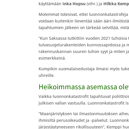
käyttämään
Inka Hopsu
(vihr.) ja
Hilkka Kem
Molemmat totesivat, ettei luonnonkatastrofeja 
voidaan kuitenkin lieventää sään ääri-ilmiöistä
tapahtumien jälkeen on tärkeää selvittää, mitä
”Kun Saksassa tutkittiin vuoden 2021 tuhoisia t
tulvasuojelurakenteiden kunnossapidossa ja muu
rakennuskannan suuren tuhon syyt ja miten ja
esimerkkeinä.
Kumpikin suomalaisedustaja ilmaisi myös tuke
uhreille.
Heikoimmassa asemassa oleva
Vaikka luonnonkatastrofit tapahtuvat poliittis
julkisen vallan vastuulla. Luonnonkatastrofit 
”Maanjäristyksen tai ilmastonmuutoksen aiheut
ihmisiltä perusoikeudet ja -palvelut. Luonnon
järjestäytyneeseen rikollisuuteen”, Kemppi hu