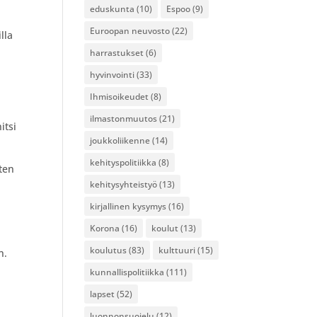
eduskunta
(10)
Espoo
(9)
Euroopan neuvosto
(22)
lla
harrastukset
(6)
hyvinvointi
(33)
Ihmisoikeudet
(8)
ilmastonmuutos
(21)
itsi
joukkoliikenne
(14)
kehityspolitiikka
(8)
ten
kehitysyhteistyö
(13)
kirjallinen kysymys
(16)
Korona
(16)
koulut
(13)
koulutus
(83)
kulttuuri
(15)
n.
kunnallispolitiikka
(111)
lapset
(52)
luonnonsuojelu
(12)