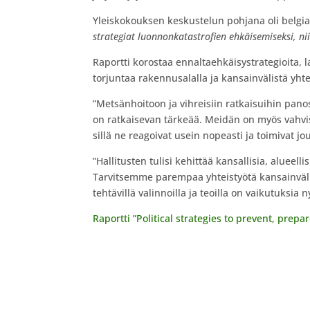
Yleiskokouksen keskustelun pohjana oli belg
strategiat luonnonkatastrofien ehkäisemiseksi, ni
Raportti korostaa ennaltaehkäisystrategioita
torjuntaa rakennusalalla ja kansainvälistä yhte
”Metsänhoitoon ja vihreisiin ratkaisuihin pan
on ratkaisevan tärkeää. Meidän on myös vahvis
sillä ne reagoivat usein nopeasti ja toimivat jo
”Hallitusten tulisi kehittää kansallisia, alueell
Tarvitsemme parempaa yhteistyötä kansainvälist
tehtävillä valinnoilla ja teoilla on vaikutuksia
Raportti ”Political strategies to prevent, prepa