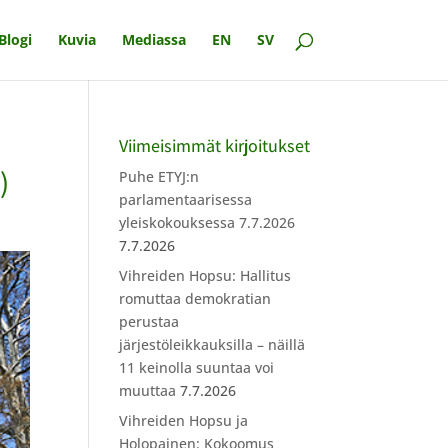
Blogi
Kuvia
Mediassa
EN
SV
Viimeisimmät kirjoitukset
)
Puhe ETYJ:n
parlamentaarisessa
yleiskokouksessa 7.7.2026
7.7.2026
Vihreiden Hopsu: Hallitus
romuttaa demokratian
perustaa
järjestöleikkauksilla – näillä
11 keinolla suuntaa voi
muuttaa
7.7.2026
Vihreiden Hopsu ja
Holopainen: Kokoomus