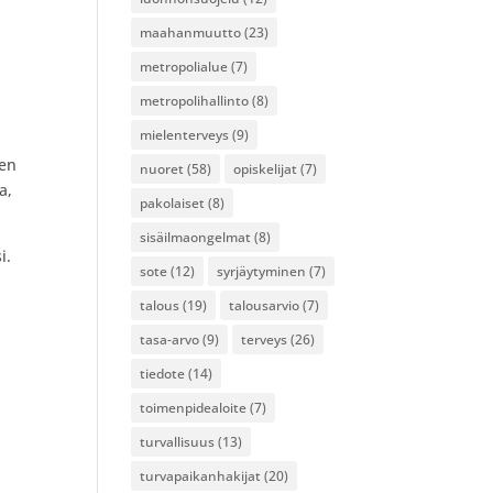
maahanmuutto
(23)
metropolialue
(7)
metropolihallinto
(8)
mielenterveys
(9)
nen
nuoret
(58)
opiskelijat
(7)
a,
pakolaiset
(8)
sisäilmaongelmat
(8)
i.
sote
(12)
syrjäytyminen
(7)
talous
(19)
talousarvio
(7)
tasa-arvo
(9)
terveys
(26)
tiedote
(14)
toimenpidealoite
(7)
turvallisuus
(13)
turvapaikanhakijat
(20)