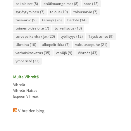
pakolaiset
(8)
sisäilmaongelmat
(8)
sote
(12)
syrjäytyminen
(7)
talous
(19)
talousarvio
(7)
tasa-arvo
(9)
terveys
(26)
tiedote
(14)
toimenpidealoite
(7)
turvallisuus
(13)
turvapaikanhakijat
(20)
työllisyys
(12)
Täysistunto
(9)
Ukraina
(10)
ulkopolitiikka
(7)
valtuustopuhe
(21)
varhaiskasvatus
(35)
venäjä
(9)
Vihreät
(43)
ympäristö
(22)
Muita Vihreitä
Vihreät
Vihreät Naiset
Espoon Vihreät
Vihreiden blogi