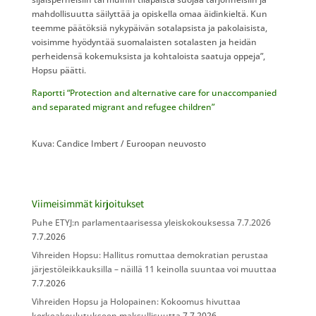
mahdollisuutta säilyttää ja opiskella omaa äidinkieltä. Kun
teemme päätöksiä nykypäivän sotalapsista ja pakolaisista,
voisimme hyödyntää suomalaisten sotalasten ja heidän
perheidensä kokemuksista ja kohtaloista saatuja oppeja”,
Hopsu päätti.​
Raportti “Protection and alternative care for unaccompanied
and separated migrant and refugee children”​
​Kuva: Candice Imbert / Euroopan neuvosto
Viimeisimmät kirjoitukset
Puhe ETYJ:n parlamentaarisessa yleiskokouksessa 7.7.2026
7.7.2026
Vihreiden Hopsu: Hallitus romuttaa demokratian perustaa
järjestöleikkauksilla – näillä 11 keinolla suuntaa voi muuttaa
7.7.2026
Vihreiden Hopsu ja Holopainen: Kokoomus hivuttaa
korkeakoulutukseen maksullisuutta
7.7.2026