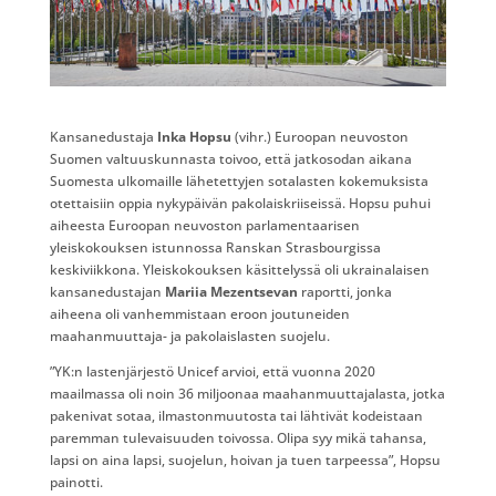
​Kansanedustaja
Inka Hopsu
(vihr.) Euroopan neuvoston
Suomen valtuuskunnasta toivoo, että jatkosodan aikana
Suomesta ulkomaille lähetettyjen sotalasten kokemuksista
otettaisiin oppia nykypäivän pakolaiskriiseissä. Hopsu puhui
aiheesta Euroopan neuvoston parlamentaarisen
yleiskokouksen istunnossa Ranskan Strasbourgissa
keskiviikkona. Yleiskokouksen käsittelyssä oli ukrainalaisen
kansanedustajan
Mariia Mezentsevan
raportti, jonka
aiheena oli vanhemmistaan eroon joutuneiden
maahanmuuttaja- ja pakolaislasten suojelu.
”YK:n lastenjärjestö Unicef arvioi, että vuonna 2020
maailmassa oli noin 36 miljoonaa maahanmuuttajalasta, jotka
pakenivat sotaa, ilmastonmuutosta tai lähtivät kodeistaan
paremman tulevaisuuden toivossa. Olipa syy mikä tahansa,
lapsi on aina lapsi, suojelun, hoivan ja tuen tarpeessa”, Hopsu
painotti.