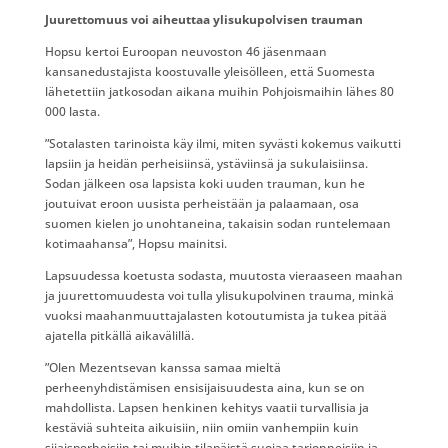
Juurettomuus voi aiheuttaa ylisukupolvisen trauman
Hopsu kertoi Euroopan neuvoston 46 jäsenmaan
kansanedustajista koostuvalle yleisölleen, että Suomesta
lähetettiin jatkosodan aikana muihin Pohjoismaihin lähes 80
000 lasta.
”Sotalasten tarinoista käy ilmi, miten syvästi kokemus vaikutti
lapsiin ja heidän perheisiinsä, ystäviinsä ja sukulaisiinsa.
Sodan jälkeen osa lapsista koki uuden trauman, kun he
joutuivat eroon uusista perheistään ja palaamaan, osa
suomen kielen jo unohtaneina, takaisin sodan runtelemaan
kotimaahansa”, Hopsu mainitsi.
Lapsuudessa koetusta sodasta, muutosta vieraaseen maahan
ja juurettomuudesta voi tulla ylisukupolvinen trauma, minkä
vuoksi maahanmuuttajalasten kotoutumista ja tukea pitää
ajatella pitkällä aikavälillä.
”Olen Mezentsevan kanssa samaa mieltä
perheenyhdistämisen ensisijaisuudesta aina, kun se on
mahdollista. Lapsen henkinen kehitys vaatii turvallisia ja
kestäviä suhteita aikuisiin, niin omiin vanhempiin kuin
sijaisperheisiin tai muihin tilapäistä suojaa tarjonneisiin ja