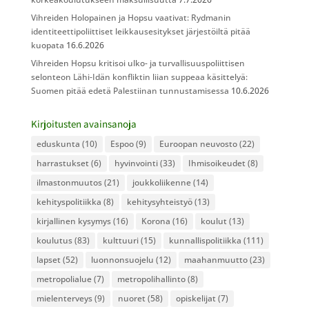
Vihreiden Holopainen ja Hopsu vaativat: Rydmanin
identiteettipoliittiset leikkausesitykset järjestöiltä pitää
kuopata
16.6.2026
Vihreiden Hopsu kritisoi ulko- ja turvallisuuspoliittisen
selonteon Lähi-Idän konfliktin liian suppeaa käsittelyä:
Suomen pitää edetä Palestiinan tunnustamisessa
10.6.2026
Kirjoitusten avainsanoja
eduskunta
(10)
Espoo
(9)
Euroopan neuvosto
(22)
harrastukset
(6)
hyvinvointi
(33)
Ihmisoikeudet
(8)
ilmastonmuutos
(21)
joukkoliikenne
(14)
kehityspolitiikka
(8)
kehitysyhteistyö
(13)
kirjallinen kysymys
(16)
Korona
(16)
koulut
(13)
koulutus
(83)
kulttuuri
(15)
kunnallispolitiikka
(111)
lapset
(52)
luonnonsuojelu
(12)
maahanmuutto
(23)
metropolialue
(7)
metropolihallinto
(8)
mielenterveys
(9)
nuoret
(58)
opiskelijat
(7)