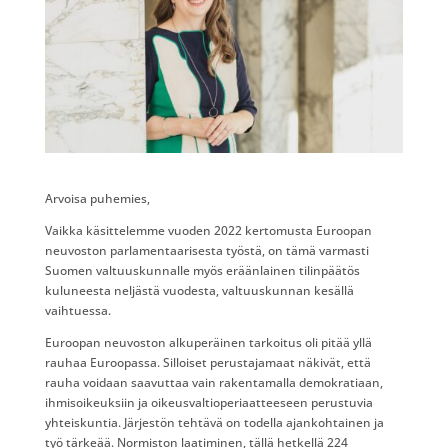
Arvoisa puhemies,
Vaikka käsittelemme vuoden 2022 kertomusta Euroopan
neuvoston parlamentaarisesta työstä, on tämä varmasti
Suomen valtuuskunnalle myös eräänlainen tilinpäätös
kuluneesta neljästä vuodesta, valtuuskunnan kesällä
vaihtuessa.
Euroopan neuvoston alkuperäinen tarkoitus oli pitää yllä
rauhaa Euroopassa. Silloiset perustajamaat näkivät, että
rauha voidaan saavuttaa vain rakentamalla demokratiaan,
ihmisoikeuksiin ja oikeusvaltioperiaatteeseen perustuvia
yhteiskuntia. Järjestön tehtävä on todella ajankohtainen ja
työ tärkeää. Normiston laatiminen, tällä hetkellä 224