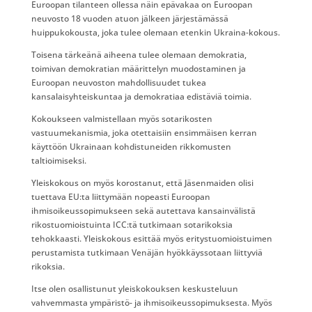
Euroopan tilanteen ollessa näin epävakaa on Euroopan
neuvosto 18 vuoden atuon jälkeen järjestämässä
huippukokousta, joka tulee olemaan etenkin Ukraina-kokous.
Toisena tärkeänä aiheena tulee olemaan demokratia,
toimivan demokratian määrittelyn muodostaminen ja
Euroopan neuvoston mahdollisuudet tukea
kansalaisyhteiskuntaa ja demokratiaa edistäviä toimia.
Kokoukseen valmistellaan myös sotarikosten
vastuumekanismia, joka otettaisiin ensimmäisen kerran
käyttöön Ukrainaan kohdistuneiden rikkomusten
taltioimiseksi.
Yleiskokous on myös korostanut, että Jäsenmaiden olisi
tuettava EU:ta liittymään nopeasti Euroopan
ihmisoikeussopimukseen sekä autettava kansainvälistä
rikostuomioistuinta ICC:tä tutkimaan sotarikoksia
tehokkaasti. Yleiskokous esittää myös eritystuomioistuimen
perustamista tutkimaan Venäjän hyökkäyssotaan liittyviä
rikoksia.
Itse olen osallistunut yleiskokouksen keskusteluun
vahvemmasta ympäristö- ja ihmisoikeussopimuksesta. Myös