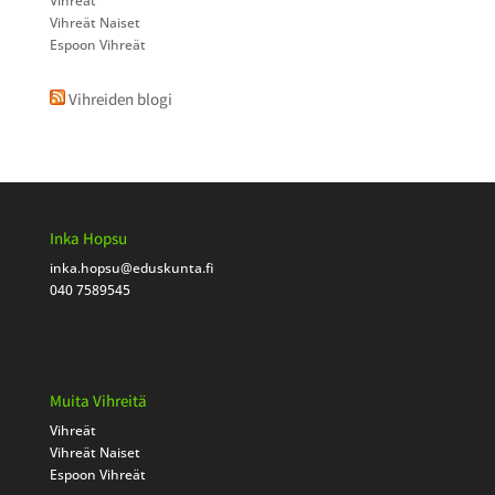
Vihreät
Vihreät Naiset
Espoon Vihreät
Vihreiden blogi
Inka Hopsu
inka.hopsu
@eduskunta.fi
040 7589545
Muita Vihreitä
Vihreät
Vihreät Naiset
Espoon Vihreät