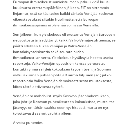
Euroopan ihmisoikeustuomioistuimeen jatkuu vielä kuusi
kuukautta erottamispäätöksen jälkeen. EIT on sittemmin
linjannut, että se käsittelee kaikki tärkeät Venäjää koskevat
oikeustapaukset siitäkin huolimatta, että Euroopan
ihmisoikeussopimus ei ole enää voimassa Venäjällä.
Sen jälkeen, kun yleiskokous oli erottanut Venäjän Euroopan
neuvostosta ja jäädyttänyt kaikki Valko-Venäjä-suhteensa, se
päätti edelleen tukea Venäjän ja Valko-Venäjän
kansalaisyhteiskuntia sekä seurata niiden
ihmisoikeustilannetta. Yleiskokous hyväksyi aiheesta useita
raportteja. Valko-Venäjän opposition kanssa perustettu
kontaktiryhmä sai yleiskokouksen täyden tuen, ja Suomen
valtuuskunnan puheenjohtaja
Kimmo Kiljunen
(sd.) jatkoi
raportointia Valko-Venäjän demokraattisesta muutoksesta,
kiitos tästä aktiivisesta työstä.
Venäjän ero mahdollisti myös Kosovon jäsenhakemuksen,
joka johti jo Kosovon puheoikeuteen kokouksissa, mutta itse
jäsenyys on tähän saakka edennyt hitaasti, mutta on nyt
toivottavasti saanut vauhtia alleen.
Arvoisa puhemies,