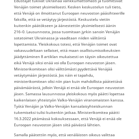
Edustajat tukivat Ukrainaa vankkumattomasti ja tuomitsivat
Venäjän toimet yksimielisesti. Kesken keskustelun tuli tieto,
että Venäjä on ilmoittanut Euroopan neuvoston pääsihteerille
faksilla, että se vetäytyy järjestöstä. Keskustelu vietiin
kuitenkin päätökseen ja äänestettiin yksimielisesti äänin
216–0. Lausunnosta, jossa tuomitaan jyrkin sanoin Venäjän
sotatoimet Ukrainassa ja vaaditaan niiden välitöntä
lopettamista. Yleiskokous totesi, että Venäjän toimet ovat
vakavuudeltaan sellaiset, että maan osallistumisoikeuksien
jäädyttäminen 8 artiklan mukaisesti on täysin oikeutettua
eikä Venäjä siksi enää voi olla Euroopan neuvoston jäsen.
Ministerikomitean olisi välittömästi pyydettävä Venäjää
vetäytymään järjestöstä. Jos näin ei tapahdu,
ministerikomitean olisi niin pian kuin mahdollista päätettävä
päivämäärästä, jolloin Venäjä ei enää ole Euroopan neuvoston
jäsen. Samassa lausunnossa yleiskokous myös päätti lopettaa
kaikenlaisen yhteistyön Valko-Venäjän viranomaisten kanssa.
Työtä Venäjän ja Valko-Venäjän kansalaisyhteiskunnan
tukemiseksi tulisi kuitenkin jatkaa. Ministerikomitea päätti
16.3.2022 pitämässä kokouksessaan, että Venäjä ei enää ole
Euroopan neuvoston jäsen siitä päivästä lähtien.
Samalla päätettiin myös, että venäläisten oikeus valittaa