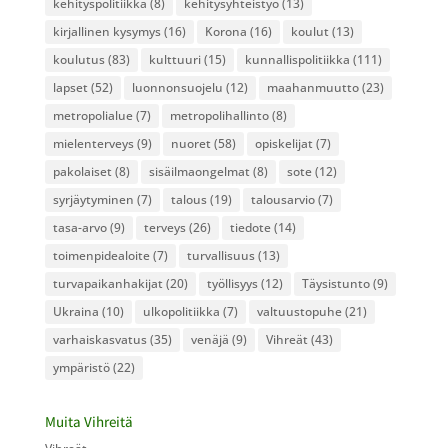
kehityspolitiikka
(8)
kehitysyhteistyö
(13)
kirjallinen kysymys
(16)
Korona
(16)
koulut
(13)
koulutus
(83)
kulttuuri
(15)
kunnallispolitiikka
(111)
lapset
(52)
luonnonsuojelu
(12)
maahanmuutto
(23)
metropolialue
(7)
metropolihallinto
(8)
mielenterveys
(9)
nuoret
(58)
opiskelijat
(7)
pakolaiset
(8)
sisäilmaongelmat
(8)
sote
(12)
syrjäytyminen
(7)
talous
(19)
talousarvio
(7)
tasa-arvo
(9)
terveys
(26)
tiedote
(14)
toimenpidealoite
(7)
turvallisuus
(13)
turvapaikanhakijat
(20)
työllisyys
(12)
Täysistunto
(9)
Ukraina
(10)
ulkopolitiikka
(7)
valtuustopuhe
(21)
varhaiskasvatus
(35)
venäjä
(9)
Vihreät
(43)
ympäristö
(22)
Muita Vihreitä