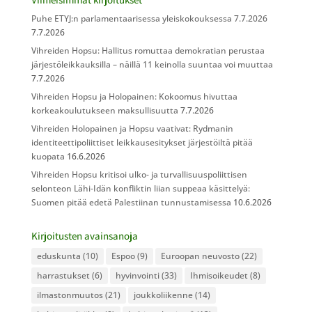
Puhe ETYJ:n parlamentaarisessa yleiskokouksessa 7.7.2026
7.7.2026
Vihreiden Hopsu: Hallitus romuttaa demokratian perustaa
järjestöleikkauksilla – näillä 11 keinolla suuntaa voi muuttaa
7.7.2026
Vihreiden Hopsu ja Holopainen: Kokoomus hivuttaa
korkeakoulutukseen maksullisuutta
7.7.2026
Vihreiden Holopainen ja Hopsu vaativat: Rydmanin
identiteettipoliittiset leikkausesitykset järjestöiltä pitää
kuopata
16.6.2026
Vihreiden Hopsu kritisoi ulko- ja turvallisuuspoliittisen
selonteon Lähi-Idän konfliktin liian suppeaa käsittelyä:
Suomen pitää edetä Palestiinan tunnustamisessa
10.6.2026
Kirjoitusten avainsanoja
eduskunta
(10)
Espoo
(9)
Euroopan neuvosto
(22)
harrastukset
(6)
hyvinvointi
(33)
Ihmisoikeudet
(8)
ilmastonmuutos
(21)
joukkoliikenne
(14)