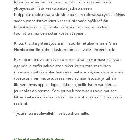
luonnontuhonnan kriminalisointia tulisi edistää tässä
yhteydessä. Tätä keskustelua jatkettaneen
huippukokouksessa ja yleiskokouksen tulevassa työssä. Myös
sodan ympäristövaikutukset tulisi saada hyökkääjän
korvattavaksi jälleenrakennuksen tapaan, ja rikokset
tuomittua muiden sotarikosten tapaan.
Kiitos tiivistä yhteistyöstä niin suurlähettiläällemme
Nina
Nordströmille
kuin eduskunnan osaavalle sihteeristölle.
Euroopan neuvoston työssä korostuivat ja varmasti säilyvät
agendalla myös pakolaisten oikeuksien toteutuminen
maailman pakolaistilanteen yhä heiketessä, sananvapauden
toteutuminen muuttuvassa mediaympäristössä ja tähän
liittyen myös oppositiopoliitikkojen, poliittisten vankien ja
journalistien asema. Korruption kitkemisen tarve nousee
lähes kaikissa maa monitoroinneissa yhä, samoin tilaa saava
rasismi.
Työtä riittää tulevallekin valtuuskunnalle.
Viimeisimmät kirjoitukset