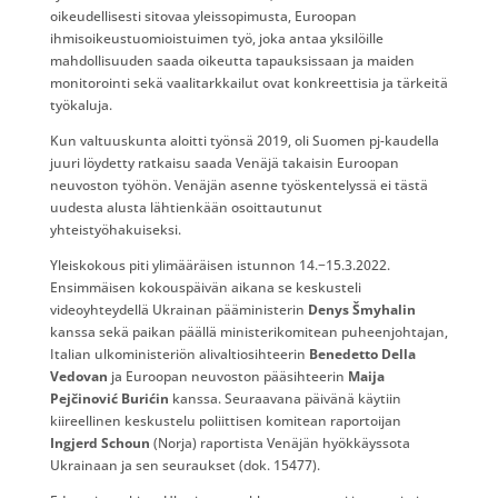
oikeudellisesti sitovaa yleissopimusta, Euroopan
ihmisoikeustuomioistuimen työ, joka antaa yksilöille
mahdollisuuden saada oikeutta tapauksissaan ja maiden
monitorointi sekä vaalitarkkailut ovat konkreettisia ja tärkeitä
työkaluja.
Kun valtuuskunta aloitti työnsä 2019, oli Suomen pj-kaudella
juuri löydetty ratkaisu saada Venäjä takaisin Euroopan
neuvoston työhön. Venäjän asenne työskentelyssä ei tästä
uudesta alusta lähtienkään osoittautunut
yhteistyöhakuiseksi.
Yleiskokous piti ylimääräisen istunnon 14.−15.3.2022.
Ensimmäisen kokouspäivän aikana se keskusteli
videoyhteydellä Ukrainan pääministerin
Denys Šmyhalin
kanssa sekä paikan päällä ministerikomitean puheenjohtajan,
Italian ulkoministeriön alivaltiosihteerin
Benedetto Della
Vedovan
ja Euroopan neuvoston pääsihteerin
Maija
Pejčinović Burićin
kanssa. Seuraavana päivänä käytiin
kiireellinen keskustelu poliittisen komitean raportoijan
Ingjerd Schoun
(Norja) raportista Venäjän hyökkäyssota
Ukrainaan ja sen seuraukset (dok. 15477).