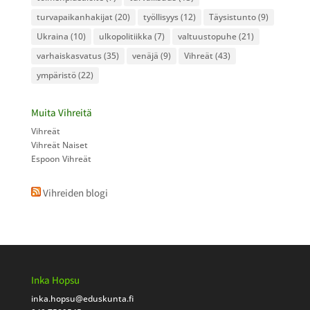
turvapaikanhakijat
(20)
työllisyys
(12)
Täysistunto
(9)
Ukraina
(10)
ulkopolitiikka
(7)
valtuustopuhe
(21)
varhaiskasvatus
(35)
venäjä
(9)
Vihreät
(43)
ympäristö
(22)
Muita Vihreitä
Vihreät
Vihreät Naiset
Espoon Vihreät
Vihreiden blogi
Inka Hopsu
inka.hopsu
@eduskunta.fi