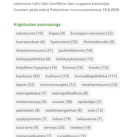
selonteon Lähi-Idän konfliktin liian suppeaa käsittelyä:
Suomen pitää edetä Palestiinan tunnustamisessa
10.6.2026
Kirjoitusten avainsanoja
eduskunta
(10)
Espoo
(9)
Euroopan neuvosto
(22)
harrastukset
(6)
hyvinvointi
(33)
Ihmisoikeudet
(8)
ilmastonmuutos
(21)
joukkoliikenne
(14)
kehityspolitiikka
(8)
kehitysyhteistyö
(13)
kirjallinen kysymys
(16)
Korona
(16)
koulut
(13)
koulutus
(83)
kulttuuri
(15)
kunnallispolitiikka
(111)
lapset
(52)
luonnonsuojelu
(12)
maahanmuutto
(23)
metropolialue
(7)
metropolihallinto
(8)
mielenterveys
(9)
nuoret
(58)
opiskelijat
(7)
pakolaiset
(8)
sisäilmaongelmat
(8)
sote
(12)
syrjäytyminen
(7)
talous
(19)
talousarvio
(7)
tasa-arvo
(9)
terveys
(26)
tiedote
(14)
toimenpidealoite
(7)
turvallisuus
(13)