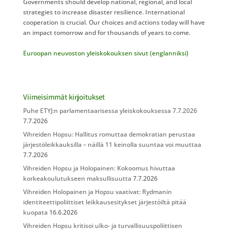
Governments should develop national, regional, and local
strategies to increase disaster resilience. International
cooperation is crucial. Our choices and actions today will have
an impact tomorrow and for thousands of years to come.
Euroopan neuvoston yleiskokouksen sivut (englanniksi)
Viimeisimmät kirjoitukset
Puhe ETYJ:n parlamentaarisessa yleiskokouksessa 7.7.2026
7.7.2026
Vihreiden Hopsu: Hallitus romuttaa demokratian perustaa
järjestöleikkauksilla – näillä 11 keinolla suuntaa voi muuttaa
7.7.2026
Vihreiden Hopsu ja Holopainen: Kokoomus hivuttaa
korkeakoulutukseen maksullisuutta
7.7.2026
Vihreiden Holopainen ja Hopsu vaativat: Rydmanin
identiteettipoliittiset leikkausesitykset järjestöiltä pitää
kuopata
16.6.2026
Vihreiden Hopsu kritisoi ulko- ja turvallisuuspoliittisen