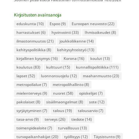
Kirjoitusten avainsanoja
eduskunta
(10)
Espoo
(9)
Euroopan neuvosto
(22)
harrastukset
(6)
hyvinvointi
(33)
Ihmisoikeudet
(8)
ilmastonmuutos
(21)
joukkoliikenne
(14)
kehityspolitiikka
(8)
kehitysyhteistyö
(13)
kirjallinen kysymys
(16)
Korona
(16)
koulut
(13)
koulutus
(83)
kulttuuri
(15)
kunnallispolitiikka
(111)
lapset
(52)
luonnonsuojelu
(12)
maahanmuutto
(23)
metropolialue
(7)
metropolihallinto
(8)
mielenterveys
(9)
nuoret
(58)
opiskelijat
(7)
pakolaiset
(8)
sisäilmaongelmat
(8)
sote
(12)
syrjäytyminen
(7)
talous
(19)
talousarvio
(7)
tasa-arvo
(9)
terveys
(26)
tiedote
(14)
toimenpidealoite
(7)
turvallisuus
(13)
turvapaikanhakijat
(20)
työllisyys
(12)
Täysistunto
(9)