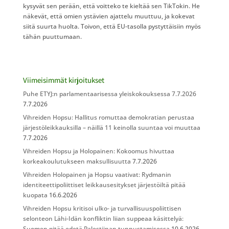
kysyvät sen perään, että voitteko te kieltää sen TikTokin. He
näkevät, että omien ystävien ajattelu muuttuu, ja kokevat
siitä suurta huolta. Toivon, että EU-tasolla pystyttäisiin myös
tähän puuttumaan.
Viimeisimmät kirjoitukset
Puhe ETYJ:n parlamentaarisessa yleiskokouksessa 7.7.2026
7.7.2026
Vihreiden Hopsu: Hallitus romuttaa demokratian perustaa
järjestöleikkauksilla – näillä 11 keinolla suuntaa voi muuttaa
7.7.2026
Vihreiden Hopsu ja Holopainen: Kokoomus hivuttaa
korkeakoulutukseen maksullisuutta
7.7.2026
Vihreiden Holopainen ja Hopsu vaativat: Rydmanin
identiteettipoliittiset leikkausesitykset järjestöiltä pitää
kuopata
16.6.2026
Vihreiden Hopsu kritisoi ulko- ja turvallisuuspoliittisen
selonteon Lähi-Idän konfliktin liian suppeaa käsittelyä:
Suomen pitää edetä Palestiinan tunnustamisessa
10.6.2026