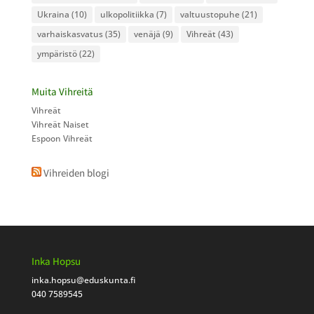
Ukraina
(10)
ulkopolitiikka
(7)
valtuustopuhe
(21)
varhaiskasvatus
(35)
venäjä
(9)
Vihreät
(43)
ympäristö
(22)
Muita Vihreitä
Vihreät
Vihreät Naiset
Espoon Vihreät
Vihreiden blogi
Inka Hopsu
inka.hopsu
@eduskunta.fi
040 7589545