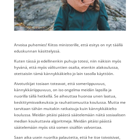
Arvoisa puhemies! Kiitos ministerille, että esitys on nyt täällä
eduskunnan käsittelyssä.
Kuten tässä jo edellinenkin puhuja totesi, niin näkisin myös
hyvänä, että myös välituntien osalta, etenkin alakoulussa,
otettaisiin tämä kännykkäkielto jo lain tasolla käyttöön.
Aivotutkijat tosiaan toteavat, että someriippuvuus,
kännykkäriippuvuus, on iso ongelma meidän lapsilla ja
nuorilla tällä hetkellä. Se aiheuttaa huonoa unen laatua,
keskittymisvaikeuksia ja rauhattomuutta koulussa. Mutta me
tarvitaan tähän muitakin ratkaisuja kuin kännykkäkielto
koulussa. Meidän pitäisi päästä säätelemään näitä sosiaalisen
median koukuttavia algoritmeja. Meidän pitäisi päästä
säätelemään myös sitä somen sisällön valvontaa.
Saan aika usein nuorilta palautetta, että he itse toivoisivat,