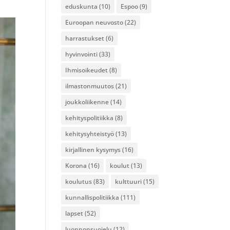
eduskunta
(10)
Espoo
(9)
Euroopan neuvosto
(22)
harrastukset
(6)
hyvinvointi
(33)
Ihmisoikeudet
(8)
ilmastonmuutos
(21)
joukkoliikenne
(14)
kehityspolitiikka
(8)
kehitysyhteistyö
(13)
kirjallinen kysymys
(16)
Korona
(16)
koulut
(13)
koulutus
(83)
kulttuuri
(15)
kunnallispolitiikka
(111)
lapset
(52)
luonnonsuojelu
(12)