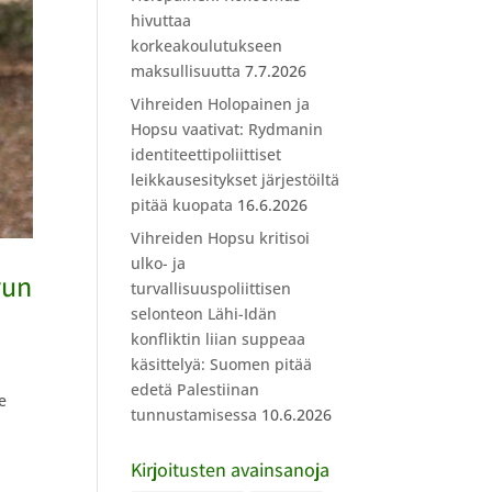
hivuttaa
korkeakoulutukseen
maksullisuutta
7.7.2026
Vihreiden Holopainen ja
Hopsu vaativat: Rydmanin
identiteettipoliittiset
leikkausesitykset järjestöiltä
pitää kuopata
16.6.2026
Vihreiden Hopsu kritisoi
ulko- ja
vun
turvallisuuspoliittisen
selonteon Lähi-Idän
konfliktin liian suppeaa
käsittelyä: Suomen pitää
edetä Palestiinan
e
tunnustamisessa
10.6.2026
Kirjoitusten avainsanoja