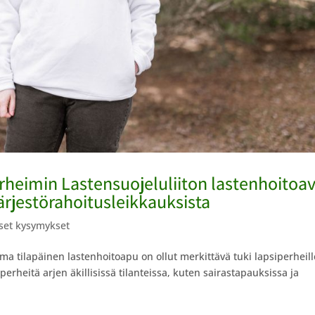
rheimin Lastensuojeluliiton lastenhoitoa
ärjestörahoitusleikkauksista
liset kysymykset
a tilapäinen lastenhoitoapu on ollut merkittävä tuki lapsiperheill
rheitä arjen äkillisissä tilanteissa, kuten sairastapauksissa ja
.