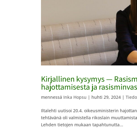
Kirjallinen kysymys — Rasism
hajottamisesta ja rasisminv
mennessä
Inka Hopsu
|
huhti 29, 2024
|
Tiedo
Iltalehti uutisoi 20.4. oikeusministerin hajot
tehtävänä oli valmistella rikoslain muuttamis
Lehden tietojen mukaan tapahtunutta...