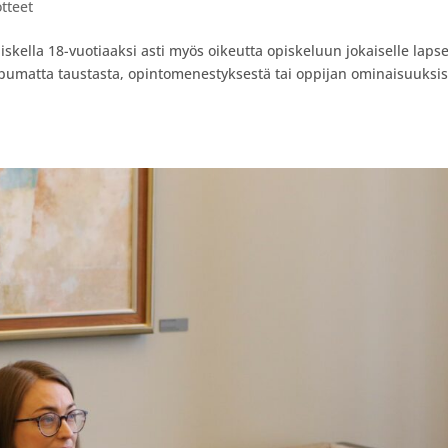
tteet
piskella 18-vuotiaaksi asti myös oikeutta opiskeluun jokaiselle lapse
ippumatta taustasta, opintomenestyksestä tai oppijan ominaisuuksis