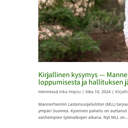
Kirjallinen kysymys — Manne
loppumisesta ja hallituksen j
mennessä
Inka Hopsu
|
loka 10, 2024
|
Kirjal
Mannerheimin Lastensuojeluliiton (MLL) tarjoam
ympäri Suomea. Kyseinen palvelu on auttanut pe
vanhempien työmatkojen aikana. Nyt MLL on..