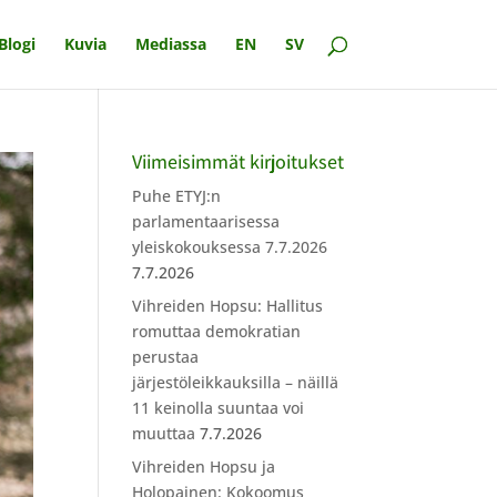
Blogi
Kuvia
Mediassa
EN
SV
Viimeisimmät kirjoitukset
Puhe ETYJ:n
parlamentaarisessa
yleiskokouksessa 7.7.2026
7.7.2026
Vihreiden Hopsu: Hallitus
romuttaa demokratian
perustaa
järjestöleikkauksilla – näillä
11 keinolla suuntaa voi
muuttaa
7.7.2026
Vihreiden Hopsu ja
Holopainen: Kokoomus