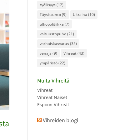
työllisyys
(12)
Täysistunto
(9)
Ukraina
(10)
ulkopolitiikka
(7)
valtuustopuhe
(21)
varhaiskasvatus
(35)
venäjä
(9)
Vihreät
(43)
ympäristö
(22)
Muita Vihreitä
Vihreät
Vihreät Naiset
Espoon Vihreät
Vihreiden blogi
sta