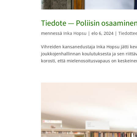
Tiedote — Poliisin osaaminen
mennessä
Inka Hopsu
|
elo 6, 2024
|
Tiedotte
Vihreiden kansanedustaja Inka Hopsu jätti kevä
joukkojenhallinnan koulutuksesta ja sen riitt
korosti, että mielenosoitusvapaus on keskeinen