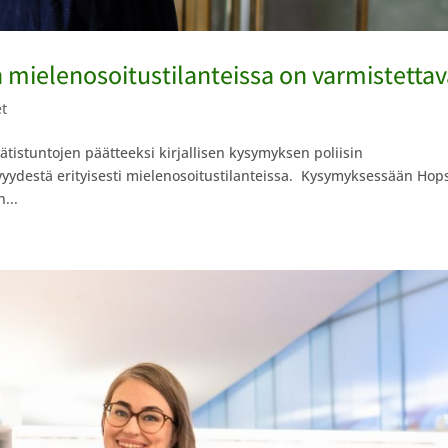
 mielenosoitustilanteissa on varmistetta
et
tistuntojen päätteeksi kirjallisen kysymyksen poliisin
ävyydestä erityisesti mielenosoitustilanteissa. Kysymyksessään Hop
...