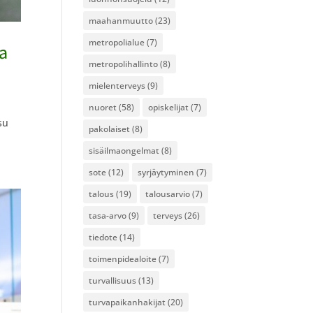
maahanmuutto
(23)
metropolialue
(7)
va
metropolihallinto
(8)
mielenterveys
(9)
nuoret
(58)
opiskelijat
(7)
su
pakolaiset
(8)
sisäilmaongelmat
(8)
sote
(12)
syrjäytyminen
(7)
talous
(19)
talousarvio
(7)
tasa-arvo
(9)
terveys
(26)
tiedote
(14)
toimenpidealoite
(7)
turvallisuus
(13)
turvapaikanhakijat
(20)