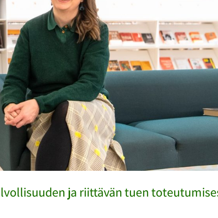
lvollisuuden ja riittävän tuen toteutumise