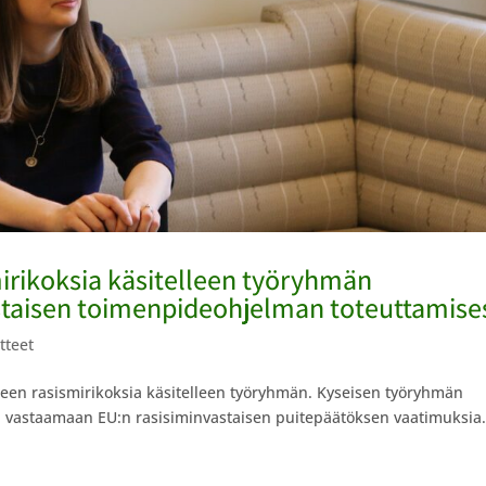
irikoksia käsitelleen työryhmän
astaisen toimenpideohjelman toteuttamise
tteet
taneen rasismirikoksia käsitelleen työryhmän. Kyseisen työryhmän
ta vastaamaan EU:n rasisiminvastaisen puitepäätöksen vaatimuksia