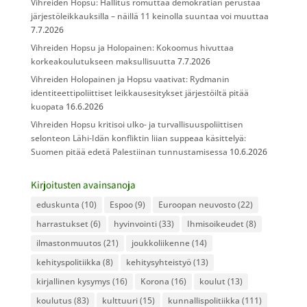
Vihreiden Hopsu: Hallitus romuttaa demokratian perustaa
järjestöleikkauksilla – näillä 11 keinolla suuntaa voi muuttaa
7.7.2026
Vihreiden Hopsu ja Holopainen: Kokoomus hivuttaa
korkeakoulutukseen maksullisuutta
7.7.2026
Vihreiden Holopainen ja Hopsu vaativat: Rydmanin
identiteettipoliittiset leikkausesitykset järjestöiltä pitää
kuopata
16.6.2026
Vihreiden Hopsu kritisoi ulko- ja turvallisuuspoliittisen
selonteon Lähi-Idän konfliktin liian suppeaa käsittelyä:
Suomen pitää edetä Palestiinan tunnustamisessa
10.6.2026
Kirjoitusten avainsanoja
eduskunta
(10)
Espoo
(9)
Euroopan neuvosto
(22)
harrastukset
(6)
hyvinvointi
(33)
Ihmisoikeudet
(8)
ilmastonmuutos
(21)
joukkoliikenne
(14)
kehityspolitiikka
(8)
kehitysyhteistyö
(13)
kirjallinen kysymys
(16)
Korona
(16)
koulut
(13)
koulutus
(83)
kulttuuri
(15)
kunnallispolitiikka
(111)