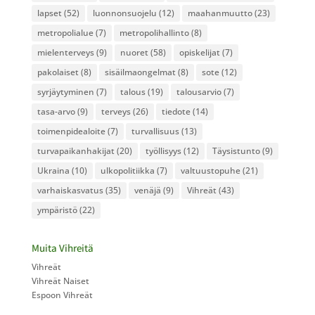
lapset
(52)
luonnonsuojelu
(12)
maahanmuutto
(23)
metropolialue
(7)
metropolihallinto
(8)
mielenterveys
(9)
nuoret
(58)
opiskelijat
(7)
pakolaiset
(8)
sisäilmaongelmat
(8)
sote
(12)
syrjäytyminen
(7)
talous
(19)
talousarvio
(7)
tasa-arvo
(9)
terveys
(26)
tiedote
(14)
toimenpidealoite
(7)
turvallisuus
(13)
turvapaikanhakijat
(20)
työllisyys
(12)
Täysistunto
(9)
Ukraina
(10)
ulkopolitiikka
(7)
valtuustopuhe
(21)
varhaiskasvatus
(35)
venäjä
(9)
Vihreät
(43)
ympäristö
(22)
Muita Vihreitä
Vihreät
Vihreät Naiset
Espoon Vihreät