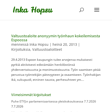
Valtuustoaloite anonyymin työnhaun kokeilemisesta
Espoossa
mennessä
Inka Hopsu
|
heinä 20, 2013
|
Kirjoituksia
,
Valtuustoaloitteet
29.4.2013 Espoon kaupungin tulee arvojensa mukaisesti
pyrkiä aktiivisesti edistämään henkilöstönsä
yhdenvertaisuutta ja monimuotoisuutta. Työn saamisen pitää
perustua työntekijän pätevyyteen ja osaamiseen. Työnhakijan
ikä, sukupuoli, etninen tausta, perhesuhteet ym....
Viimeisimmät kirjoitukset
Puhe ETYJ:n parlamentaarisessa yleiskokouksessa 7.7.2026
7.7.2026