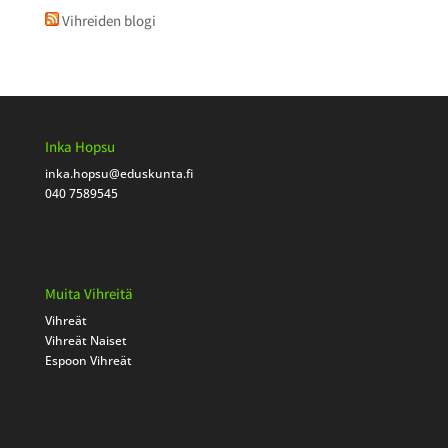
Vihreiden blogi
Inka Hopsu
inka.hopsu
@eduskunta.fi
040 7589545
Muita Vihreitä
Vihreät
Vihreät Naiset
Espoon Vihreät