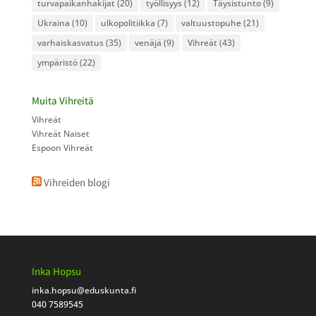
turvapaikanhakijat
(20)
työllisyys
(12)
Täysistunto
(9)
Ukraina
(10)
ulkopolitiikka
(7)
valtuustopuhe
(21)
varhaiskasvatus
(35)
venäjä
(9)
Vihreät
(43)
ympäristö
(22)
Muita Vihreitä
Vihreät
Vihreät Naiset
Espoon Vihreät
Vihreiden blogi
Inka Hopsu
inka.hopsu
@eduskunta.fi
040 7589545