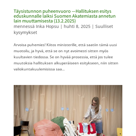
Täysistunnon puheenvuoro —Hallituksen esitys
eduskunnalle laiksi Suomen Akatemiasta annetun
lain muuttamisesta (13.2.2025)
mennessä
Inka Hopsu
|
huhti 8, 2025
|
Suulliset
kysymykset
Arvoisa puhemies! Kiitos ministerille, että saatiin tämä uusi
muotoilu, ja hyvä, että se on nyt avoimesti sitten myös
kuultavien tiedossa. Se on hyvää prosessia, että jos tulee
muutoksia hallituksen alkuperäiseen esitykseen, niin sitten
valiokuntakuulemisissa saa...