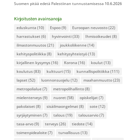
Suomen pitää edetä Palestiinan tunnustamisessa
10.6.2026
Kirjoitusten avainsanoja
eduskunta
(10)
Espoo
(9)
Euroopan neuvosto
(22)
harrastukset
(6)
hyvinvointi
(33)
Ihmisoikeudet
(8)
ilmastonmuutos
(21)
joukkoliikenne
(14)
kehityspolitiikka
(8)
kehitysyhteistyö
(13)
kirjallinen kysymys
(16)
Korona
(16)
koulut
(13)
koulutus
(83)
kulttuuri
(15)
kunnallispolitiikka
(111)
lapset
(52)
luonnonsuojelu
(12)
maahanmuutto
(23)
metropolialue
(7)
metropolihallinto
(8)
mielenterveys
(9)
nuoret
(58)
opiskelijat
(7)
pakolaiset
(8)
sisäilmaongelmat
(8)
sote
(12)
syrjäytyminen
(7)
talous
(19)
talousarvio
(7)
tasa-arvo
(9)
terveys
(26)
tiedote
(14)
toimenpidealoite
(7)
turvallisuus
(13)