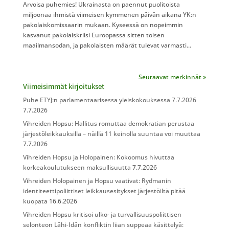
Arvoisa puhemies! Ukrainasta on paennut puolitoista
miljoonaa ihmistä viimeisen kymmenen päivän aikana YK:n
pakolaiskomissaarin mukaan. Kyseessä on nopeimmin
kasvanut pakolaiskriisi Euroopassa sitten toisen
maailmansodan, ja pakolaisten määrät tulevat varmasti...
Seuraavat merkinnät »
Viimeisimmät kirjoitukset
Puhe ETYJ:n parlamentaarisessa yleiskokouksessa 7.7.2026
7.7.2026
Vihreiden Hopsu: Hallitus romuttaa demokratian perustaa
järjestöleikkauksilla – näillä 11 keinolla suuntaa voi muuttaa
7.7.2026
Vihreiden Hopsu ja Holopainen: Kokoomus hivuttaa
korkeakoulutukseen maksullisuutta
7.7.2026
Vihreiden Holopainen ja Hopsu vaativat: Rydmanin
identiteettipoliittiset leikkausesitykset järjestöiltä pitää
kuopata
16.6.2026
Vihreiden Hopsu kritisoi ulko- ja turvallisuuspoliittisen
selonteon Lähi-Idän konfliktin liian suppeaa käsittelyä: