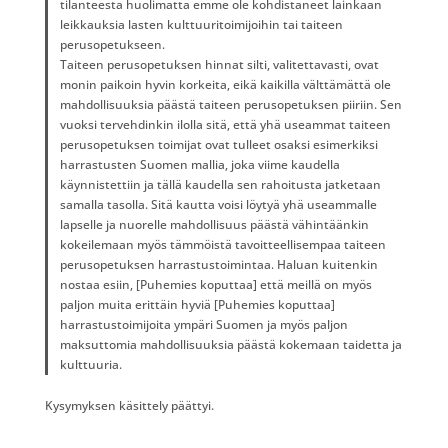
tilanteesta huolimatta emme ole kohdistaneet lainkaan
leikkauksia lasten kulttuuritoimijoihin tai taiteen
perusopetukseen.
Taiteen perusopetuksen hinnat silti, valitettavasti, ovat
monin paikoin hyvin korkeita, eikä kaikilla välttämättä ole
mahdollisuuksia päästä taiteen perusopetuksen piiriin. Sen
vuoksi tervehdinkin ilolla sitä, että yhä useammat taiteen
perusopetuksen toimijat ovat tulleet osaksi esimerkiksi
harrastusten Suomen mallia, joka viime kaudella
käynnistettiin ja tällä kaudella sen rahoitusta jatketaan
samalla tasolla. Sitä kautta voisi löytyä yhä useammalle
lapselle ja nuorelle mahdollisuus päästä vähintäänkin
kokeilemaan myös tämmöistä tavoitteellisempaa taiteen
perusopetuksen harrastustoimintaa. Haluan kuitenkin
nostaa esiin, [Puhemies koputtaa] että meillä on myös
paljon muita erittäin hyviä [Puhemies koputtaa]
harrastustoimijoita ympäri Suomen ja myös paljon
maksuttomia mahdollisuuksia päästä kokemaan taidetta ja
kulttuuria.
Kysymyksen käsittely päättyi.