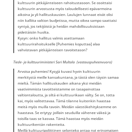
kulttuurin pitkäjänteiseen rahoitustasoon. Se osoittaisi
kulttuurin arvostusta myös taloudellisesti epävarmoina
aikoina ja yli hallituskausien. Laulujen lunnaat eivät olisi
niin kalliita valtion budjetissa, mutta oikea sampo saattaisi
syntyä, jos tekijöistä ja heidän mahdollisuuksistaan
pidettäisiin huolta.
Kysyn: onko hallitus valmis asettamaan
kulttuurirahoitukselle [Puhemies koputtaa] alaa
vahvistavan pitkäjänteisen tavoitetason?
Tiede- ja kulttuuriministeri Sari Multala (vastauspuheenvuoro)
Arvoisa puhemies! Kysyjä kuvasi hyvin kulttuurin
merkitystä meille kansakuntana, ja tästä olen täysin samaa
mieltä. Tämän hallituskauden aikana yksi meidän
vaativimmista tavoitteistamme on tasapainottaa
valtiontaloutta, ja siltä ei kulttuurikaan välty. Se on, totta
kai, myös valitettavaa. Tämä tilanne kuitenkin haastaa
meitä myös muilla tavoin. Meidän väestökehityksemme on
haastava. Se eriytyy: joillain seuduilla vähenee väkeä ja
toisilla taas se kasvaa. Tämä haastaa myös meidän
kulttuurikentän rakenteita.
Meillä kulttuuripoliittinen selonteko antaa nyt erinomaisen