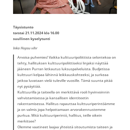
Täysistunto
torstai 21.11.2024 klo 16.00
suullinen kyselytunti
Inka Hopsu vihr
Arvoisa puhemies! Vaikka kulttuuripoliittista selontekoa on
tehty, hallituksen kulttuuripoliittiseksi linjaksi näyttää
jääneen Purran letkautus luksuspalveluista. Budjetissa
kulttuuri kelpaa lähinnä leikkauskohteeksi, ja surkeaa
jatkoa luvataan vielä tuleville vuosille. Tämä suunta pitää
nyt pysäyttää.
Kulttuurilla ja taiteella on merkittävä rooli hyvinvoinnin
vahvistamisessa ja kansallisen identiteetin
rakentamisessa. Hallitus rapauttaa kulttuuriperintöämme
ja on valmis jopa helpottamaan arvorakennustemme
purkua. Mitä kulttuuriperintö, hallitus, teille oikein
merkitsee?
Olemme vaatineet laajaa yhteistä sitoutumista taiteen ja