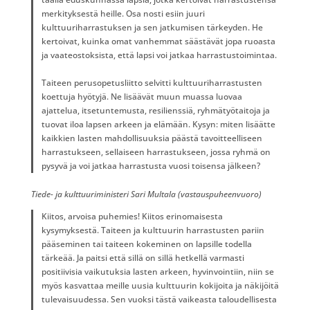
merkityksestä heille. Osa nosti esiin juuri
kulttuuriharrastuksen ja sen jatkumisen tärkeyden. He
kertoivat, kuinka omat vanhemmat säästävät jopa ruoasta
ja vaateostoksista, että lapsi voi jatkaa harrastustoimintaa.
Taiteen perusopetusliitto selvitti kulttuuriharrastusten
koettuja hyötyjä. Ne lisäävät muun muassa luovaa
ajattelua, itsetuntemusta, resilienssiä, ryhmätyötaitoja ja
tuovat iloa lapsen arkeen ja elämään. Kysyn: miten lisäätte
kaikkien lasten mahdollisuuksia päästä tavoitteelliseen
harrastukseen, sellaiseen harrastukseen, jossa ryhmä on
pysyvä ja voi jatkaa harrastusta vuosi toisensa jälkeen?
Tiede- ja kulttuuriministeri Sari Multala (vastauspuheenvuoro)
Kiitos, arvoisa puhemies! Kiitos erinomaisesta
kysymyksestä. Taiteen ja kulttuurin harrastusten pariin
pääseminen tai taiteen kokeminen on lapsille todella
tärkeää. Ja paitsi että sillä on sillä hetkellä varmasti
positiivisia vaikutuksia lasten arkeen, hyvinvointiin, niin se
myös kasvattaa meille uusia kulttuurin kokijoita ja näkijöitä
tulevaisuudessa. Sen vuoksi tästä vaikeasta taloudellisesta