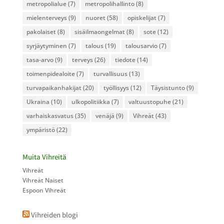
metropolialue
(7)
metropolihallinto
(8)
mielenterveys
(9)
nuoret
(58)
opiskelijat
(7)
pakolaiset
(8)
sisäilmaongelmat
(8)
sote
(12)
syrjäytyminen
(7)
talous
(19)
talousarvio
(7)
tasa-arvo
(9)
terveys
(26)
tiedote
(14)
toimenpidealoite
(7)
turvallisuus
(13)
turvapaikanhakijat
(20)
työllisyys
(12)
Täysistunto
(9)
Ukraina
(10)
ulkopolitiikka
(7)
valtuustopuhe
(21)
varhaiskasvatus
(35)
venäjä
(9)
Vihreät
(43)
ympäristö
(22)
Muita Vihreitä
Vihreät
Vihreät Naiset
Espoon Vihreät
Vihreiden blogi