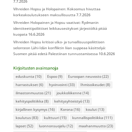
7.7.2026
Vihreiden Hopsu ja Holopainen: Kokoomus hivuttaa
korkeakoulutukseen maksullisuutta
7.7.2026
Vihreiden Holopainen ja Hopsu vaativat: Rydmanin
identiteettipoliittiset leikkausesitykset järjestöiltä pitää
kuopata
16.6.2026
Vihreiden Hopsu kritisoi ulko- ja turvallisuuspoliittisen
selonteon Lähi-Idän konfliktin liian suppeaa käsittelyä:
Suomen pitää edetä Palestiinan tunnustamisessa
10.6.2026
Kirjoitusten avainsanoja
eduskunta
(10)
Espoo
(9)
Euroopan neuvosto
(22)
harrastukset
(6)
hyvinvointi
(33)
Ihmisoikeudet
(8)
ilmastonmuutos
(21)
joukkoliikenne
(14)
kehityspolitiikka
(8)
kehitysyhteistyö
(13)
kirjallinen kysymys
(16)
Korona
(16)
koulut
(13)
koulutus
(83)
kulttuuri
(15)
kunnallispolitiikka
(111)
lapset
(52)
luonnonsuojelu
(12)
maahanmuutto
(23)