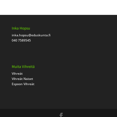
Inka Hopsu
inka.hopsu
@eduskunta.fi
040 7589545
Muita Vihreitä
Vihreät
Vihreät Naiset
Espoon Vihreät