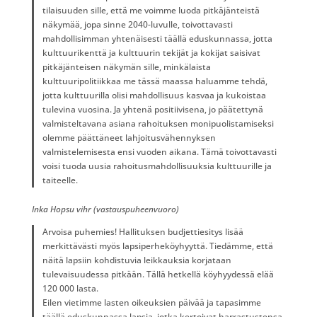
tilaisuuden sille, että me voimme luoda pitkäjänteistä
näkymää, jopa sinne 2040-luvulle, toivottavasti
mahdollisimman yhtenäisesti täällä eduskunnassa, jotta
kulttuurikenttä ja kulttuurin tekijät ja kokijat saisivat
pitkäjänteisen näkymän sille, minkälaista
kulttuuripolitiikkaa me tässä maassa haluamme tehdä,
jotta kulttuurilla olisi mahdollisuus kasvaa ja kukoistaa
tulevina vuosina. Ja yhtenä positiivisena, jo päätettynä
valmisteltavana asiana rahoituksen monipuolistamiseksi
olemme päättäneet lahjoitusvähennyksen
valmistelemisesta ensi vuoden aikana. Tämä toivottavasti
voisi tuoda uusia rahoitusmahdollisuuksia kulttuurille ja
taiteelle.
Inka Hopsu vihr (vastauspuheenvuoro)
Arvoisa puhemies! Hallituksen budjettiesitys lisää
merkittävästi myös lapsiperheköyhyyttä. Tiedämme, että
näitä lapsiin kohdistuvia leikkauksia korjataan
tulevaisuudessa pitkään. Tällä hetkellä köyhyydessä elää
120 000 lasta.
Eilen vietimme lasten oikeuksien päivää ja tapasimme
täällä eduskunnassa lapsia, jotka kertoivat harrastustensa