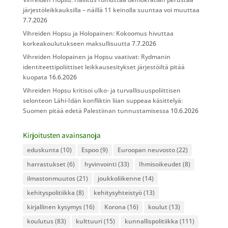
järjestöleikkauksilla – näillä 11 keinolla suuntaa voi muuttaa
7.7.2026
Vihreiden Hopsu ja Holopainen: Kokoomus hivuttaa
korkeakoulutukseen maksullisuutta
7.7.2026
Vihreiden Holopainen ja Hopsu vaativat: Rydmanin
identiteettipoliittiset leikkausesitykset järjestöiltä pitää
kuopata
16.6.2026
Vihreiden Hopsu kritisoi ulko- ja turvallisuuspoliittisen
selonteon Lähi-Idän konfliktin liian suppeaa käsittelyä:
Suomen pitää edetä Palestiinan tunnustamisessa
10.6.2026
Kirjoitusten avainsanoja
eduskunta
(10)
Espoo
(9)
Euroopan neuvosto
(22)
harrastukset
(6)
hyvinvointi
(33)
Ihmisoikeudet
(8)
ilmastonmuutos
(21)
joukkoliikenne
(14)
kehityspolitiikka
(8)
kehitysyhteistyö
(13)
kirjallinen kysymys
(16)
Korona
(16)
koulut
(13)
koulutus
(83)
kulttuuri
(15)
kunnallispolitiikka
(111)