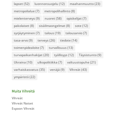
lapset
(52)
luonnonsuojelu
(12)
maahanmuutto
(23)
metropolialue
(7)
metropolihallinto
(8)
mielenterveys
(9)
nuoret
(58)
opiskelijat
(7)
pakolaiset
(8)
sisäilmaongelmat
(8)
sote
(12)
syrjäytyminen
(7)
talous
(19)
talousarvio
(7)
tasa-arvo
(9)
terveys
(26)
tiedote
(14)
toimenpidealoite
(7)
turvallisuus
(13)
turvapaikanhakijat
(20)
työllisyys
(12)
Täysistunto
(9)
Ukraina
(10)
ulkopolitiikka
(7)
valtuustopuhe
(21)
varhaiskasvatus
(35)
venäjä
(9)
Vihreät
(43)
ympäristö
(22)
Muita Vihreitä
Vihreät
Vihreät Naiset
Espoon Vihreät