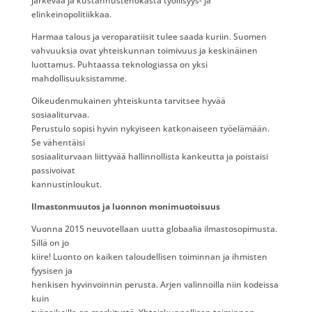
järkevää ja kustannustehokasta työllisyys- ja
elinkeinopolitiikkaa.
Harmaa talous ja veroparatiisit tulee saada kuriin. Suomen
vahvuuksia ovat yhteiskunnan toimivuus ja keskinäinen
luottamus. Puhtaassa teknologiassa on yksi
mahdollisuuksistamme.
Oikeudenmukainen yhteiskunta tarvitsee hyvää
sosiaaliturvaa.
Perustulo sopisi hyvin nykyiseen katkonaiseen työelämään.
Se vähentäisi
sosiaaliturvaan liittyvää hallinnollista kankeutta ja poistaisi
passivoivat
kannustinloukut.
Ilmastonmuutos ja luonnon monimuotoisuus
Vuonna 2015 neuvotellaan uutta globaalia ilmastosopimusta.
Sillä on jo
kiire! Luonto on kaiken taloudellisen toiminnan ja ihmisten
fyysisen ja
henkisen hyvinvoinnin perusta. Arjen valinnoilla niin kodeissa
kuin