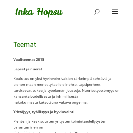
Teemat
Vaaliteemat 2015
Lapset ja nuoret
Koulutus on yksi hyvinvointivaltion tärkeimpiä tehtäviä ja
pienen maan menestykselle elinehto. Lapsiperheet
tarvitsevat tukea ja työelämän joustoja. Nuorisotyöttömyys on
kansantaloudellisesta ja inhimillisestä
näkökulmasta katsottuna vakava ongelma.
Yrittäjyys, työllisyys ja hyvinvointi
Pienten ja keskisuurten yritysten toimintaedellytysten
parantaminen on