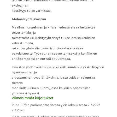
työpaikoilla on merkitystä. Yhteiskunnallisen toiminnan
ekologinen
kestävyys tulee varmistaa.
Globaali yhteisvastuu
Maailman ongelmien ja kriisien edessä ei saa heittäytyä
toivottomaksi ja
toimettomaksi. Kehitysyhteistyö tukee ihmisoikeuksien
vahvistumista,
rakentaa globaalia turvallisuutta sekä ehkäisee
pakolaisuutta. Työ rauhan saavuttamiseksi ja konfliktien
ehkäisemiseksi on entistä akuutimpaa.
Ihmisten yhdenvertaisuus sekä erilaisuuden ja yksilöllisyyden
hyväksyminen ja
arvostaminen ovat lähtökohtia, joista voidaan rakentaa
toimiva
monikulttuurinen Suomi, jossa kaikkien panos tulee
yhteiseksi hyväksi.
Viimeisimmät kirjoitukset
Puhe ETYJ:n parlamentaarisessa yleiskokouksessa 7.7.2026
7.7.2026
Vihreiden Hopsu: Hallitus romuttaa demokratian perustaa