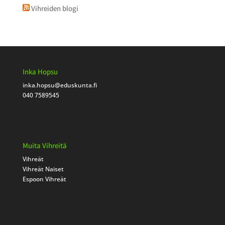
Vihreiden blogi
Inka Hopsu
inka.hopsu
@eduskunta.fi
040 7589545
Muita Vihreitä
Vihreät
Vihreät Naiset
Espoon Vihreät