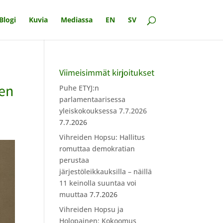
Blogi
Kuvia
Mediassa
EN
SV
Viimeisimmät kirjoitukset
men
Puhe ETYJ:n
parlamentaarisessa
yleiskokouksessa 7.7.2026
7.7.2026
Vihreiden Hopsu: Hallitus
romuttaa demokratian
perustaa
järjestöleikkauksilla – näillä
11 keinolla suuntaa voi
muuttaa
7.7.2026
Vihreiden Hopsu ja
Holopainen: Kokoomus