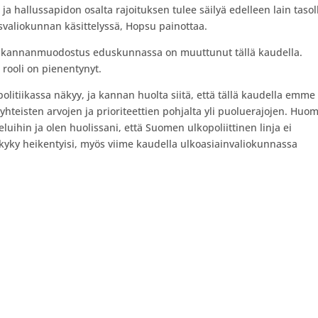
hallussapidon osalta rajoituksen tulee säilyä edelleen lain tasol
valiokunnan käsittelyssä, Hopsu painottaa.
an kannanmuodostus eduskunnassa on muuttunut tällä kaudella.
rooli on pienentynyt.
olitiikassa näkyy, ja kannan huolta siitä, että tällä kaudella emme
hteisten arvojen ja prioriteettien pohjalta yli puoluerajojen. Huo
uihin ja olen huolissani, että Suomen ulkopoliittinen linja ei
takyky heikentyisi, myös viime kaudella ulkoasiainvaliokunnassa