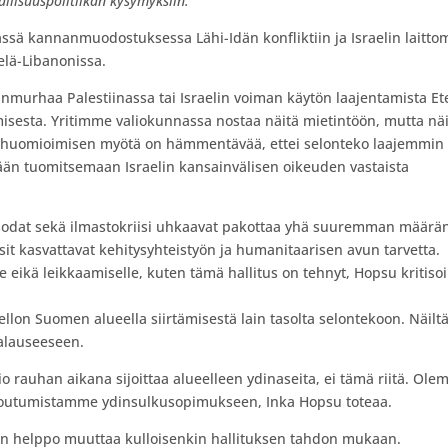
llisuuspolitiikan kysymyksiin.
ä kannanmuodostuksessa Lähi-Idän konfliktiin ja Israelin laitt
elä-Libanonissa.
anmurhaa Palestiinassa tai Israelin voiman käytön laajentamista Et
misesta. Yritimme valiokunnassa nostaa näitä mietintöön, mutta nä
lin huomioimisen myötä on hämmentävää, ettei selonteko laajemmin
äkään tuomitsemaan Israelin kansainvälisen oikeuden vastaista
 sodat sekä ilmastokriisi uhkaavat pakottaa yhä suuremman määrä
it kasvattavat kehitysyhteistyön ja humanitaarisen avun tarvetta.
 eikä leikkaamiselle, kuten tämä hallitus on tehnyt, Hopsu kritisoi
ellon Suomen alueella siirtämisestä lain tasolta selontekoon. Näilt
talauseeseen.
io rauhan aikana sijoittaa alueelleen ydinaseita, ei tämä riitä. Ol
itoutumistamme ydinsulkusopimukseen, Inka Hopsu toteaa.
iian helppo muuttaa kulloisenkin hallituksen tahdon mukaan.