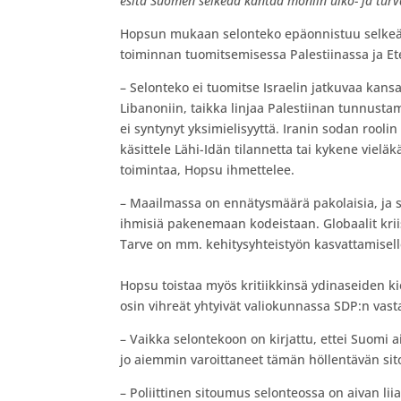
esitä Suomen selkeää kantaa moniin ulko- ja turva
Hopsun mukaan selonteko epäonnistuu selkeäss
toiminnan tuomitsemisessa Palestiinassa ja Et
– Selonteko ei tuomitse Israelin jatkuvaa kans
Libanoniin, taikka linjaa Palestiinan tunnusta
ei syntynyt yksimielisyyttä. Iranin sodan roo
käsittele Lähi-Idän tilannetta tai kykene viel
toimintaa, Hopsu ihmettelee.
– Maailmassa on ennätysmäärä pakolaisia, ja
ihmisiä pakenemaan kodeistaan. Globaalit kriis
Tarve on mm. kehitysyhteistyön kasvattamiselle
Hopsu toistaa myös kritiikkinsä ydinaseiden ki
osin vihreät yhtyivät valiokunnassa SDP:n vas
– Vaikka selontekoon on kirjattu, ettei Suomi a
jo aiemmin varoittaneet tämän höllentävän s
– Poliittinen sitoumus selonteossa on aivan l