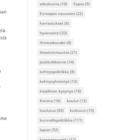
eduskunta
(10)
Espoo
(9)
oman
Euroopan neuvosto
(22)
harrastukset
(6)
elä-
hyvinvointi
(33)
istä
Ihmisoikeudet
(8)
ilmastonmuutos
(21)
joukkoliikenne
(14)
n
kehityspolitiikka
(8)
kehitysyhteistyö
(13)
.
kirjallinen kysymys
(16)
ä
Korona
(16)
koulut
(13)
koulutus
(83)
kulttuuri
(15)
emme
kunnallispolitiikka
(111)
lapset
(52)
luonnonsuojelu
(12)