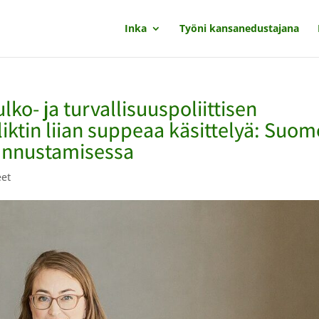
Inka
Työni kansanedustajana
lko- ja turvallisuuspoliittisen
iktin liian suppeaa käsittelyä: Suo
tunnustamisessa
eet