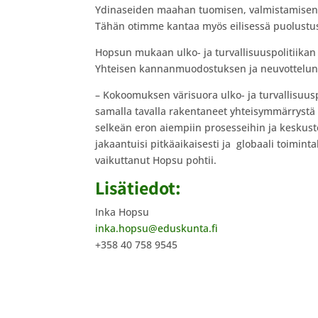
Ydinaseiden maahan tuomisen, valmistamisen ja 
Tähän otimme kantaa myös eilisessä puolustus
Hopsun mukaan ulko- ja turvallisuuspolitiik
Yhteisen kannanmuodostuksen ja neuvottelun 
– Kokoomuksen värisuora ulko- ja turvallisuusp
samalla tavalla rakentaneet yhteisymmärrystä y
selkeän eron aiempiin prosesseihin ja keskustel
jakaantuisi pitkäaikaisesti ja globaali toimin
vaikuttanut Hopsu pohtii.
Lisätiedot:
Inka Hopsu
inka.hopsu@eduskunta.fi
+358 40 758 9545