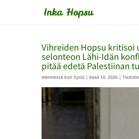
Vihreiden Hopsu kritisoi u
selonteon Lähi-Idän konfl
pitää edetä Palestiinan 
mennessä
Kati Systä
|
kesä 10, 2026
|
Tiedott