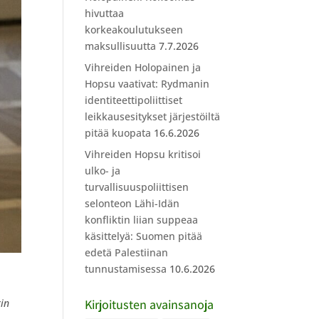
hivuttaa
korkeakoulutukseen
maksullisuutta
7.7.2026
Vihreiden Holopainen ja
Hopsu vaativat: Rydmanin
identiteettipoliittiset
leikkausesitykset järjestöiltä
pitää kuopata
16.6.2026
Vihreiden Hopsu kritisoi
ulko- ja
turvallisuuspoliittisen
selonteon Lähi-Idän
konfliktin liian suppeaa
käsittelyä: Suomen pitää
edetä Palestiinan
tunnustamisessa
10.6.2026
rin
Kirjoitusten avainsanoja