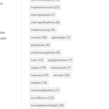
la.
maahanmuutto
(23)
metropolialue
(7)
metropolihallinto
(8)
mielenterveys
(9)
 ole
nuoret
(58)
opiskelijat
(7)
maan
pakolaiset
(8)
sisäilmaongelmat
(8)
sote
(12)
syrjäytyminen
(7)
talous
(19)
talousarvio
(7)
tasa-arvo
(9)
terveys
(26)
tiedote
(14)
toimenpidealoite
(7)
turvallisuus
(13)
turvapaikanhakijat
(20)