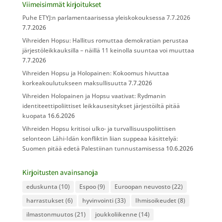
Viimeisimmät kirjoitukset
Puhe ETYJ:n parlamentaarisessa yleiskokouksessa 7.7.2026
7.7.2026
Vihreiden Hopsu: Hallitus romuttaa demokratian perustaa
järjestöleikkauksilla – näillä 11 keinolla suuntaa voi muuttaa
7.7.2026
Vihreiden Hopsu ja Holopainen: Kokoomus hivuttaa
korkeakoulutukseen maksullisuutta
7.7.2026
Vihreiden Holopainen ja Hopsu vaativat: Rydmanin
identiteettipoliittiset leikkausesitykset järjestöiltä pitää
kuopata
16.6.2026
Vihreiden Hopsu kritisoi ulko- ja turvallisuuspoliittisen
selonteon Lähi-Idän konfliktin liian suppeaa käsittelyä:
Suomen pitää edetä Palestiinan tunnustamisessa
10.6.2026
Kirjoitusten avainsanoja
eduskunta
(10)
Espoo
(9)
Euroopan neuvosto
(22)
harrastukset
(6)
hyvinvointi
(33)
Ihmisoikeudet
(8)
ilmastonmuutos
(21)
joukkoliikenne
(14)