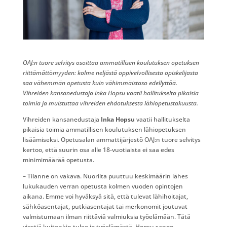
OAJ:n tuore selvitys osoittaa ammatillisen koulutuksen opetuksen
riittämättömyyden: kolme neljästä oppivelvollisesta opiskelijasta
saa vähemmän opetusta kuin vähimmäistaso edellyttää.
Vihreiden kansanedustaja Inka Hopsu vaatii hallitukselta pikaisia
toimia ja muistuttaa vihreiden ehdotuksesta lähiopetustakuusta.
Vihreiden kansanedustaja
Inka Hopsu
vaatii hallitukselta
pikaisia toimia ammatillisen koulutuksen lähiopetuksen
lisäämiseksi. Opetusalan ammattijärjestö OAJ:n tuore selvitys
kertoo, että suurin osa alle 18-​vuotiaista ei saa edes
minimimäärää opetusta.
– Tilanne on vakava. Nuorilta puuttuu keskimäärin lähes
lukukauden verran opetusta kolmen vuoden opintojen
aikana. Emme voi hyväksyä sitä, että tulevat lähihoitajat,
sähköasentajat, putkiasentajat tai merkonomit joutuvat
valmistumaan ilman riittäviä valmiuksia työelämään. Tätä
viestiä kuitenkin tulee jo työelämästä, Hopsu sanoo.