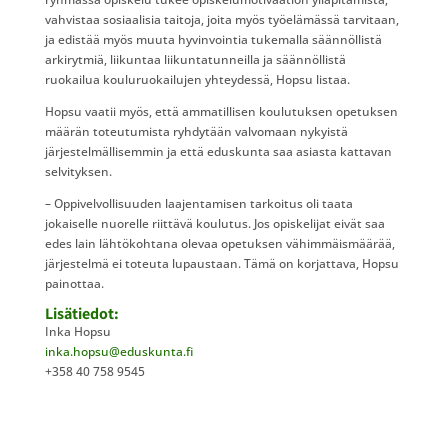
vahvistaa sosiaalisia taitoja, joita myös työelämässä tarvitaan,
ja edistää myös muuta hyvinvointia tukemalla säännöllistä
arkirytmiä, liikuntaa liikuntatunneilla ja säännöllistä
ruokailua kouluruokailujen yhteydessä, Hopsu listaa.
Hopsu vaatii myös, että ammatillisen koulutuksen opetuksen
määrän toteutumista ryhdytään valvomaan nykyistä
järjestelmällisemmin ja että eduskunta saa asiasta kattavan
selvityksen.
– Oppivelvollisuuden laajentamisen tarkoitus oli taata
jokaiselle nuorelle riittävä koulutus. Jos opiskelijat eivät saa
edes lain lähtökohtana olevaa opetuksen vähimmäismäärää,
järjestelmä ei toteuta lupaustaan. Tämä on korjattava, Hopsu
painottaa.
Lisätiedot:
Inka Hopsu
inka.hopsu@eduskunta.fi
+358 40 758 9545