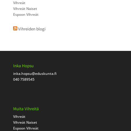
Vihreät
Vihreät Naiset
Espoon Vihreät
Vihreiden blogi
Inka Hopsu
inka.hopsu
@eduskunta.fi
040 7589545
Muita Vihreitä
Vihreät
Vihreät Naiset
Espoon Vihreät