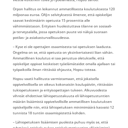
Orpon hallitus on leikannut ammatillisesta koulutuksesta 120
miljoonaa euroa. OAJ:n selvityksestä ilmenee, että opiskelijat
saavat keskimäärin opetusta 15 prosenttia alle
vähimmäistason. Erityisen huolestuttava tilanne on sosiaali-
ja terveysalalla, jossa opetuksen puute voi näkyä suoraan
potilas- ja asiakasturvallisuudessa.
– Kyse ei ole opettajien osaamisesta tai opetuksen laadusta.
Ongelma on se, että opetusta on yksinkertaisesti liian vähän.
Ammatillinen koulutus ei saa perustua oletukselle, että
opiskelijat oppivat keskeiset työelämätaidot omalla ajallaan tai
työpaikoilla ilman riittävää ohjausta, Hopsu toteaa.
Hopsu vaatii hallitusta varmistamaan, että jokaisella
oppivelvollisella on oikeus kokonaisiin koulupäiviin, riittävään
tukiopetukseen ja erityisopettajan tukeen. Alkuvuodesta
vihreät ehdottivat lähiopetustakuuta eli lähiopetustuntien
määrän lisäämistä oppivelvollisille ammatillisen koulutuksen
opiskelijoille niin, että lähiopetuksen minimimäärä kasvaisi 12
tunnista 18 tuntiin osaamispistettä kohden.
– Lähiopetuksen lisäämisen puolesta puhuu myös se, että
ryhmässä opiskelu tukee opiskelumotivaation ylläpitämistä,