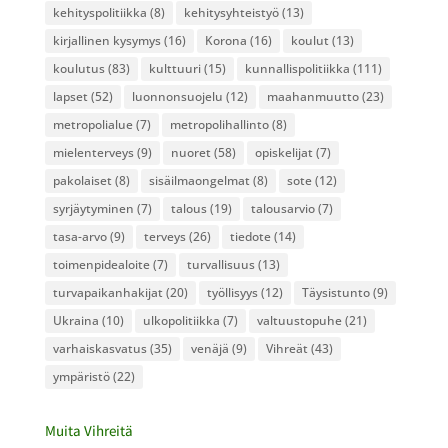
kehityspolitiikka
(8)
kehitysyhteistyö
(13)
kirjallinen kysymys
(16)
Korona
(16)
koulut
(13)
koulutus
(83)
kulttuuri
(15)
kunnallispolitiikka
(111)
lapset
(52)
luonnonsuojelu
(12)
maahanmuutto
(23)
metropolialue
(7)
metropolihallinto
(8)
mielenterveys
(9)
nuoret
(58)
opiskelijat
(7)
pakolaiset
(8)
sisäilmaongelmat
(8)
sote
(12)
syrjäytyminen
(7)
talous
(19)
talousarvio
(7)
tasa-arvo
(9)
terveys
(26)
tiedote
(14)
toimenpidealoite
(7)
turvallisuus
(13)
turvapaikanhakijat
(20)
työllisyys
(12)
Täysistunto
(9)
Ukraina
(10)
ulkopolitiikka
(7)
valtuustopuhe
(21)
varhaiskasvatus
(35)
venäjä
(9)
Vihreät
(43)
ympäristö
(22)
Muita Vihreitä