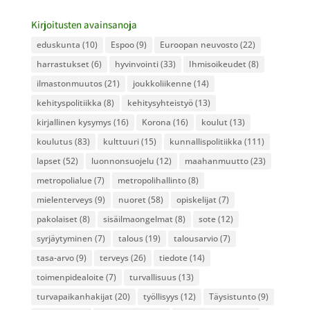
Kirjoitusten avainsanoja
eduskunta
(10)
Espoo
(9)
Euroopan neuvosto
(22)
harrastukset
(6)
hyvinvointi
(33)
Ihmisoikeudet
(8)
ilmastonmuutos
(21)
joukkoliikenne
(14)
kehityspolitiikka
(8)
kehitysyhteistyö
(13)
kirjallinen kysymys
(16)
Korona
(16)
koulut
(13)
koulutus
(83)
kulttuuri
(15)
kunnallispolitiikka
(111)
lapset
(52)
luonnonsuojelu
(12)
maahanmuutto
(23)
metropolialue
(7)
metropolihallinto
(8)
mielenterveys
(9)
nuoret
(58)
opiskelijat
(7)
pakolaiset
(8)
sisäilmaongelmat
(8)
sote
(12)
syrjäytyminen
(7)
talous
(19)
talousarvio
(7)
tasa-arvo
(9)
terveys
(26)
tiedote
(14)
toimenpidealoite
(7)
turvallisuus
(13)
turvapaikanhakijat
(20)
työllisyys
(12)
Täysistunto
(9)