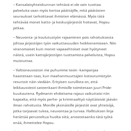
– Kansalaisyhteiskunnan tehtävä ei ole vain tuottaa
palveluita vaan myös kertoa päättäjille, mitä päätösten
seuraukset tarkoittavat ihmisten elämässä. Myös tätä
tehtävää monet katto- ja keskusjärjestöt hoitavat, Hopsu
jatkaa.
– Neuvonta- ja koulutustyön rajaaminen pois rahoituksesta
johtaa järjestöjen työn vaikuttavuuden heikkenemiseen. Niin
viranomaiset kuin monet vapaaehtoiset ovat hyötyneet
näistä, usein kattojärjestöjen tuottamista palveluista, Hopsu
muistuttaa.
– Valtioneuvoston me puhumme teoin -kampanjaa
haastetaan taas, kun maahanmuuttajien kotoutumistyön
resurssit näin viedään. Erityisen surullista on, että
leikkausviesti sateenkaari-ihmisille toimitetaan juuri Pride-
kuukautena. Rydmanin ehdottama rajaus vaikuttaisi niin
kapealta, että myös perhe- ja kriminaalityö näyttäisivät jäävän
ilman rahoitusta. Monille yksinäisille järjestöt ovat yhteisöjä,
jotka tarjoavat tukea, neuvontaa ja turvaa. Hallituksen linja
herättää perusteltua huolta siitä, arvostetaanko tätä työtä
enää, ihmettelee Hopsu.