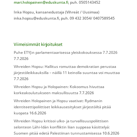
mari.holopainen@eduskunta.fi
, puh. 0505143452
Inka Hopsu, kansanedustaja (Vihreät / Uusimaa)
inka.hopsu@eduskunta.fi, puh. 09 432 3054/ 0407589545
Viimeisimmät kirjoitukset
Puhe ETYJ:n parlamentaarisessa yleiskokouksessa 7.7.2026
7.7.2026
Vihreiden Hopsu: Hallitus romuttaa demokratian perustaa
järjestöleikkauksilla – näillä 11 keinolla suuntaa voi muuttaa
7.7.2026
Vihreiden Hopsu ja Holopainen: Kokoomus hivuttaa
korkeakoulutukseen maksullisuutta
7.7.2026
Vihreiden Holopainen ja Hopsu vaativat: Rydmanin
identiteettipoliittiset leikkausesitykset järjestöiltä pitää
kuopata
16.6.2026
Vihreiden Hopsu kritisoi ulko- ja turvallisuuspoliittisen
selonteon Lähi-Idän konfliktin liian suppeaa käsittelyä:
Suomen pitää edetä Palestiinan tunnustamisessa
10.6.2026