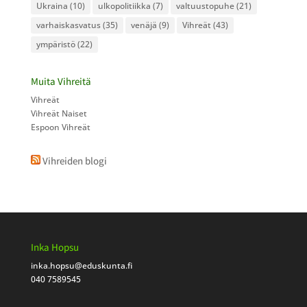
Ukraina
(10)
ulkopolitiikka
(7)
valtuustopuhe
(21)
varhaiskasvatus
(35)
venäjä
(9)
Vihreät
(43)
ympäristö
(22)
Muita Vihreitä
Vihreät
Vihreät Naiset
Espoon Vihreät
Vihreiden blogi
Inka Hopsu
inka.hopsu
@eduskunta.fi
040 7589545