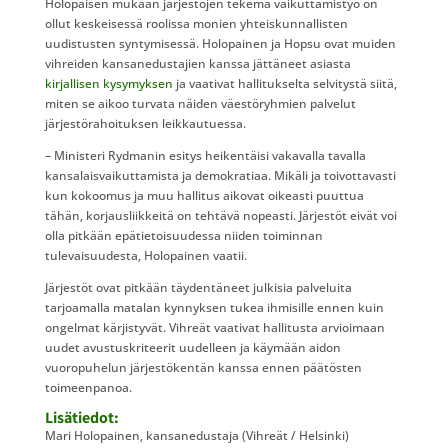
Holopaisen mukaan järjestöjen tekemä vaikuttamistyö on
ollut keskeisessä roolissa monien yhteiskunnallisten
uudistusten syntymisessä. Holopainen ja Hopsu ovat muiden
vihreiden kansanedustajien kanssa jättäneet asiasta
kirjallisen kysymyksen
ja vaativat hallitukselta selvitystä siitä,
miten se aikoo turvata näiden väestöryhmien palvelut
järjestörahoituksen leikkautuessa.
– Ministeri Rydmanin esitys heikentäisi vakavalla tavalla
kansalaisvaikuttamista ja demokratiaa. Mikäli ja toivottavasti
kun kokoomus ja muu hallitus aikovat oikeasti puuttua
tähän, korjausliikkeitä on tehtävä nopeasti. Järjestöt eivät voi
olla pitkään epätietoisuudessa niiden toiminnan
tulevaisuudesta, Holopainen vaatii.
Järjestöt ovat pitkään täydentäneet julkisia palveluita
tarjoamalla matalan kynnyksen tukea ihmisille ennen kuin
ongelmat kärjistyvät. Vihreät vaativat hallitusta arvioimaan
uudet avustuskriteerit uudelleen ja käymään aidon
vuoropuhelun järjestökentän kanssa ennen päätösten
toimeenpanoa.
Lisätiedot:
Mari Holopainen, kansanedustaja (Vihreät / Helsinki)