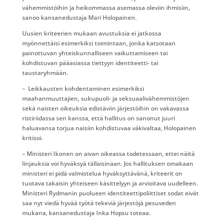
vähemmistöihin ja heikommassa asemassa oleviin ihmisiin,
sanoo kansanedustaja Mari Holopainen.
Uusien kriteerien mukaan avustuksia ei jatkossa
myönnettäisi esimerkiksi toimintaan, jonka katsotaan
painottuvan yhteiskunnalliseen vaikuttamiseen tai
kohdistuvan pääasiassa tiettyyn identiteetti- tai
taustaryhmään.
– Leikkausten kohdentaminen esimerkiksi
maahanmuuttajien, sukupuoli- ja seksuaalivähemmistöjen
sekä naisten oikeuksia edistäviin järjestöihin on vakavassa
ristiriidassa sen kanssa, että hallitus on sanonut juuri
haluavansa torjua naisiin kohdistuvaa väkivaltaa, Holopainen
kritisoi.
– Ministeri Ikonen on aivan oikeassa todetessaan, ettei näitä
linjauksia voi hyväksyä tällaisinaan. Jos hallituksen omakaan
ministeri ei pidä valmistelua hyväksyttävänä, kriteerit on
tuotava takaisin yhteiseen käsittelyyn ja arvioitava uudelleen.
Ministeri Rydmanin puolueen identiteettipoliittiset sodat eivät
saa nyt viedä hyvää työtä tekeviä järjestöjä pesuveden
mukana, kansanedustaja Inka Hopsu toteaa.