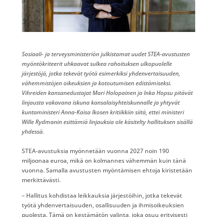
Sosiaali- ja terveysministeriön julkistamat uudet STEA-avustusten
myöntökriteerit uhkaavat sulkea rahoituksen ulkopuolelle
järjestöjä, jotka tekevät työtä esimerkiksi yhdenvertaisuuden,
vähemmistöjen oikeuksien ja kotoutumisen edistämiseksi.
Vihreiden kansanedustajat Mari Holopainen ja Inka Hopsu pitävät
linjausta vakavana iskuna kansalaisyhteiskunnalle ja yhtyvät
kuntaministeri Anna-Kaisa Ikosen kritiikkiin siitä, ettei ministeri
Wille Rydmanin esittämiä linjauksia ole käsitelty hallituksen sisällä
yhdessä.
STEA-avustuksia myönnetään vuonna 2027 noin 190
miljoonaa euroa, mikä on kolmannes vähemmän kuin tänä
vuonna. Samalla avustusten myöntämisen ehtoja kiristetään
merkittävästi.
– Hallitus kohdistaa leikkauksia järjestöihin, jotka tekevät
työtä yhdenvertaisuuden, osallisuuden ja ihmisoikeuksien
puolesta. Tämä on kestämätön valinta, joka osuu erityisesti