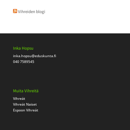
Vihreiden blogi
Inka Hopsu
inka.hopsu
@eduskunta.fi
040 7589545
Muita Vihreitä
Vihreät
Vihreät Naiset
Espoon Vihreät