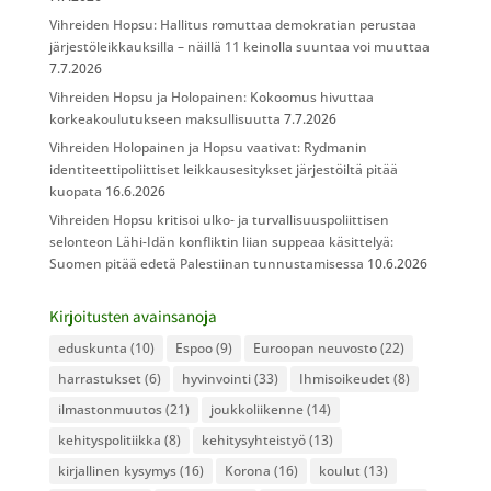
Vihreiden Hopsu: Hallitus romuttaa demokratian perustaa
järjestöleikkauksilla – näillä 11 keinolla suuntaa voi muuttaa
7.7.2026
Vihreiden Hopsu ja Holopainen: Kokoomus hivuttaa
korkeakoulutukseen maksullisuutta
7.7.2026
Vihreiden Holopainen ja Hopsu vaativat: Rydmanin
identiteettipoliittiset leikkausesitykset järjestöiltä pitää
kuopata
16.6.2026
Vihreiden Hopsu kritisoi ulko- ja turvallisuuspoliittisen
selonteon Lähi-Idän konfliktin liian suppeaa käsittelyä:
Suomen pitää edetä Palestiinan tunnustamisessa
10.6.2026
Kirjoitusten avainsanoja
eduskunta
(10)
Espoo
(9)
Euroopan neuvosto
(22)
harrastukset
(6)
hyvinvointi
(33)
Ihmisoikeudet
(8)
ilmastonmuutos
(21)
joukkoliikenne
(14)
kehityspolitiikka
(8)
kehitysyhteistyö
(13)
kirjallinen kysymys
(16)
Korona
(16)
koulut
(13)