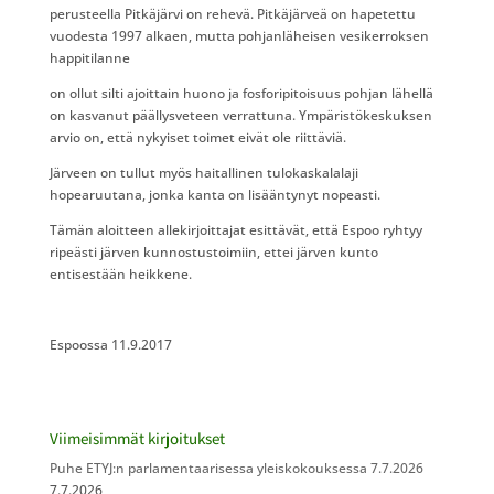
perusteella Pitkäjärvi on rehevä. Pitkäjärveä on hapetettu
vuodesta 1997 alkaen, mutta pohjanläheisen vesikerroksen
happitilanne
on ollut silti ajoittain huono ja fosforipitoisuus pohjan lähellä
on kasvanut päällysveteen verrattuna. Ympäristökeskuksen
arvio on, että nykyiset toimet eivät ole riittäviä.
Järveen on tullut myös haitallinen tulokaskalalaji
hopearuutana, jonka kanta on lisääntynyt nopeasti.
Tämän aloitteen allekirjoittajat esittävät, että Espoo ryhtyy
ripeästi järven kunnostustoimiin, ettei järven kunto
entisestään heikkene.
Espoossa 11.9.2017
Viimeisimmät kirjoitukset
Puhe ETYJ:n parlamentaarisessa yleiskokouksessa 7.7.2026
7.7.2026