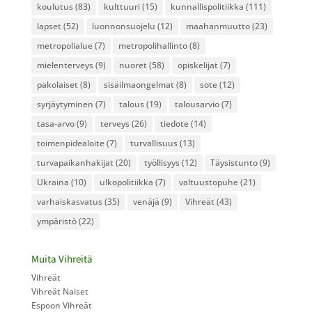
koulutus
(83)
kulttuuri
(15)
kunnallispolitiikka
(111)
lapset
(52)
luonnonsuojelu
(12)
maahanmuutto
(23)
metropolialue
(7)
metropolihallinto
(8)
mielenterveys
(9)
nuoret
(58)
opiskelijat
(7)
pakolaiset
(8)
sisäilmaongelmat
(8)
sote
(12)
syrjäytyminen
(7)
talous
(19)
talousarvio
(7)
tasa-arvo
(9)
terveys
(26)
tiedote
(14)
toimenpidealoite
(7)
turvallisuus
(13)
turvapaikanhakijat
(20)
työllisyys
(12)
Täysistunto
(9)
Ukraina
(10)
ulkopolitiikka
(7)
valtuustopuhe
(21)
varhaiskasvatus
(35)
venäjä
(9)
Vihreät
(43)
ympäristö
(22)
Muita Vihreitä
Vihreät
Vihreät Naiset
Espoon Vihreät