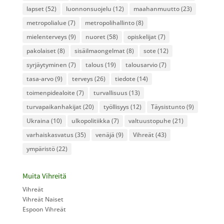
lapset
(52)
luonnonsuojelu
(12)
maahanmuutto
(23)
metropolialue
(7)
metropolihallinto
(8)
mielenterveys
(9)
nuoret
(58)
opiskelijat
(7)
pakolaiset
(8)
sisäilmaongelmat
(8)
sote
(12)
syrjäytyminen
(7)
talous
(19)
talousarvio
(7)
tasa-arvo
(9)
terveys
(26)
tiedote
(14)
toimenpidealoite
(7)
turvallisuus
(13)
turvapaikanhakijat
(20)
työllisyys
(12)
Täysistunto
(9)
Ukraina
(10)
ulkopolitiikka
(7)
valtuustopuhe
(21)
varhaiskasvatus
(35)
venäjä
(9)
Vihreät
(43)
ympäristö
(22)
Muita Vihreitä
Vihreät
Vihreät Naiset
Espoon Vihreät