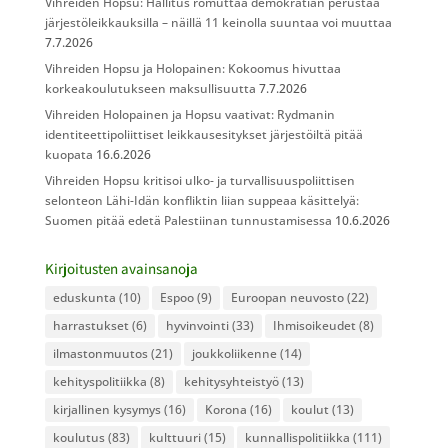
Vihreiden Hopsu: Hallitus romuttaa demokratian perustaa
järjestöleikkauksilla – näillä 11 keinolla suuntaa voi muuttaa
7.7.2026
Vihreiden Hopsu ja Holopainen: Kokoomus hivuttaa
korkeakoulutukseen maksullisuutta
7.7.2026
Vihreiden Holopainen ja Hopsu vaativat: Rydmanin
identiteettipoliittiset leikkausesitykset järjestöiltä pitää
kuopata
16.6.2026
Vihreiden Hopsu kritisoi ulko- ja turvallisuuspoliittisen
selonteon Lähi-Idän konfliktin liian suppeaa käsittelyä:
Suomen pitää edetä Palestiinan tunnustamisessa
10.6.2026
Kirjoitusten avainsanoja
eduskunta
(10)
Espoo
(9)
Euroopan neuvosto
(22)
harrastukset
(6)
hyvinvointi
(33)
Ihmisoikeudet
(8)
ilmastonmuutos
(21)
joukkoliikenne
(14)
kehityspolitiikka
(8)
kehitysyhteistyö
(13)
kirjallinen kysymys
(16)
Korona
(16)
koulut
(13)
koulutus
(83)
kulttuuri
(15)
kunnallispolitiikka
(111)