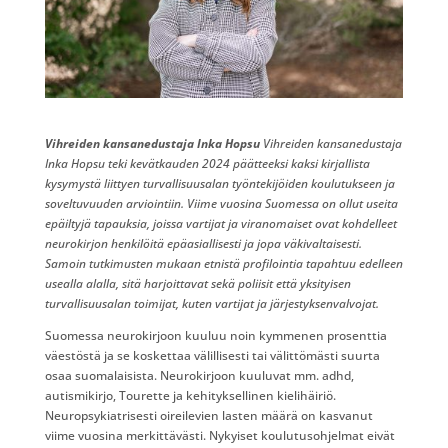
Vihreiden kansanedustaja Inka Hopsu
Vihreiden kansanedustaja
Inka Hopsu teki kevätkauden 2024 päätteeksi kaksi kirjallista
kysymystä liittyen turvallisuusalan työntekijöiden koulutukseen ja
soveltuvuuden arviointiin. Viime vuosina Suomessa on ollut useita
epäiltyjä tapauksia, joissa vartijat ja viranomaiset ovat kohdelleet
neurokirjon henkilöitä epäasiallisesti ja jopa väkivaltaisesti.
Samoin tutkimusten mukaan etnistä profilointia tapahtuu edelleen
usealla alalla, sitä harjoittavat sekä poliisit että yksityisen
turvallisuusalan toimijat, kuten vartijat ja järjestyksenvalvojat.
Suomessa neurokirjoon kuuluu noin kymmenen prosenttia
väestöstä ja se koskettaa välillisesti tai välittömästi suurta
osaa suomalaisista. Neurokirjoon kuuluvat mm. adhd,
autismikirjo, Tourette ja kehityksellinen kielihäiriö.
Neuropsykiatrisesti oireilevien lasten määrä on kasvanut
viime vuosina merkittävästi. Nykyiset koulutusohjelmat eivät