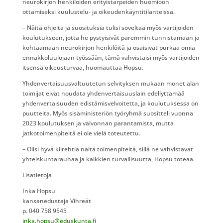
neurokirjon henkilöiden erityistarpeiden huomioon
ottamiseksi kuulustelu- ja oikeudenkäyntitilanteissa.
– Näitä ohjeita ja suosituksia tulisi soveltaa myös vartijoiden
koulutukseen, jotta he pystyisivät paremmin tunnistamaan ja
kohtaamaan neurokirjon henkilöitä ja osaisivat purkaa omia
ennakkoluulojaan työssään, tämä vahvistaisi myös vartijoiden
itsensä oikeusturvaa, huomauttaa Hopsu.
Yhdenvertaisuusvaltuutetun selvityksen mukaan monet alan
toimijat eivät noudata yhdenvertaisuuslain edellyttämää
yhdenvertaisuuden edistämisvelvoitetta, ja koulutuksessa on
puutteita​. Myös sisäministeriön työryhmä suositteli vuonna
2023 koulutuksen ja valvonnan parantamista, mutta
jatkotoimenpiteitä ei ole vielä toteutettu.
– Olisi hyvä kiirehtiä näitä toimenpiteitä, sillä ne vahvistavat
yhteiskuntarauhaa ja kaikkien turvallisuutta, Hopsu toteaa.
Lisätietoja
Inka Hopsu
kansanedustaja Vihreät
p. 040 758 9545
inka.hopsu@eduskunta.fi