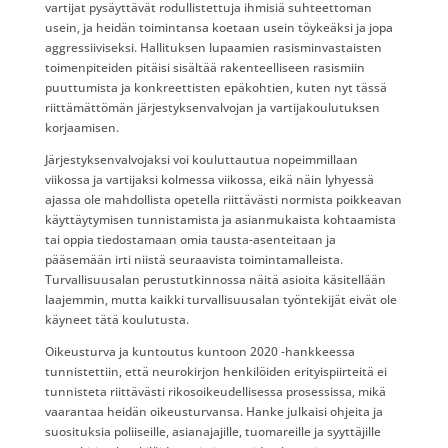
vartijat pysäyttävät rodullistettuja ihmisiä suhteettoman
usein, ja heidän toimintansa koetaan usein töykeäksi ja jopa
aggressiiviseksi​. Hallituksen lupaamien rasisminvastaisten
toimenpiteiden pitäisi sisältää rakenteelliseen rasismiin
puuttumista ja konkreettisten epäkohtien, kuten nyt tässä
riittämättömän järjestyksenvalvojan ja vartijakoulutuksen
korjaamisen.
Järjestyksenvalvojaksi voi kouluttautua nopeimmillaan
viikossa ja vartijaksi kolmessa viikossa, eikä näin lyhyessä
ajassa ole mahdollista opetella riittävästi normista poikkeavan
käyttäytymisen tunnistamista ja asianmukaista kohtaamista
tai oppia tiedostamaan omia tausta-asenteitaan ja
pääsemään irti niistä seuraavista toimintamalleista.
Turvallisuusalan perustutkinnossa näitä asioita käsitellään
laajemmin, mutta kaikki turvallisuusalan työntekijät eivät ole
käyneet tätä koulutusta.
Oikeusturva ja kuntoutus kuntoon 2020 -hankkeessa
tunnistettiin, että neurokirjon henkilöiden erityispiirteitä ei
tunnisteta riittävästi rikosoikeudellisessa prosessissa, mikä
vaarantaa heidän oikeusturvansa. Hanke julkaisi ohjeita ja
suosituksia poliiseille, asianajajille, tuomareille ja syyttäjille