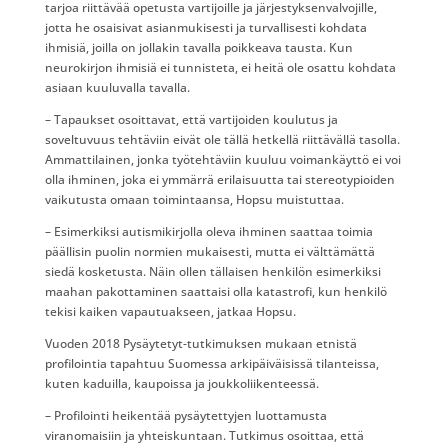
tarjoa riittävää opetusta vartijoille ja järjestyksenvalvojille,
jotta he osaisivat asianmukisesti ja turvallisesti kohdata
ihmisiä, joilla on jollakin tavalla poikkeava tausta. Kun
neurokirjon ihmisiä ei tunnisteta, ei heitä ole osattu kohdata
asiaan kuuluvalla tavalla.
– Tapaukset osoittavat, että vartijoiden koulutus ja
soveltuvuus tehtäviin eivät ole tällä hetkellä riittävällä tasolla.
Ammattilainen, jonka työtehtäviin kuuluu voimankäyttö ei voi
olla ihminen, joka ei ymmärrä erilaisuutta tai stereotypioiden
vaikutusta omaan toimintaansa, Hopsu muistuttaa.
– Esimerkiksi autismikirjolla oleva ihminen saattaa toimia
päällisin puolin normien mukaisesti, mutta ei välttämättä
siedä kosketusta. Näin ollen tällaisen henkilön esimerkiksi
maahan pakottaminen saattaisi olla katastrofi, kun henkilö
tekisi kaiken vapautuakseen, jatkaa Hopsu.
Vuoden 2018 Pysäytetyt-tutkimuksen mukaan etnistä
profilointia tapahtuu Suomessa arkipäiväisissä tilanteissa,
kuten kaduilla, kaupoissa ja joukkoliikenteessä.
– Profilointi heikentää pysäytettyjen luottamusta
viranomaisiin ja yhteiskuntaan. Tutkimus osoittaa, että