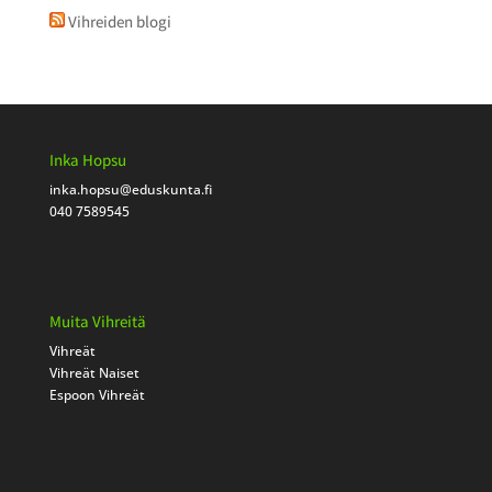
Vihreiden blogi
Inka Hopsu
inka.hopsu
@eduskunta.fi
040 7589545
Muita Vihreitä
Vihreät
Vihreät Naiset
Espoon Vihreät