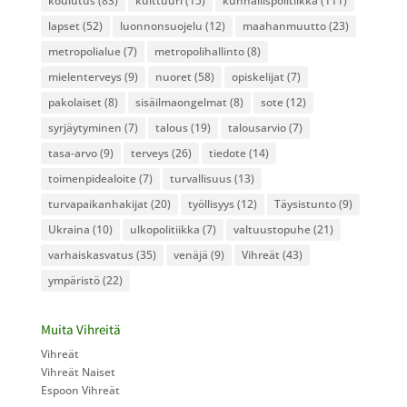
koulutus
(83)
kulttuuri
(15)
kunnallispolitiikka
(111)
lapset
(52)
luonnonsuojelu
(12)
maahanmuutto
(23)
metropolialue
(7)
metropolihallinto
(8)
mielenterveys
(9)
nuoret
(58)
opiskelijat
(7)
pakolaiset
(8)
sisäilmaongelmat
(8)
sote
(12)
syrjäytyminen
(7)
talous
(19)
talousarvio
(7)
tasa-arvo
(9)
terveys
(26)
tiedote
(14)
toimenpidealoite
(7)
turvallisuus
(13)
turvapaikanhakijat
(20)
työllisyys
(12)
Täysistunto
(9)
Ukraina
(10)
ulkopolitiikka
(7)
valtuustopuhe
(21)
varhaiskasvatus
(35)
venäjä
(9)
Vihreät
(43)
ympäristö
(22)
Muita Vihreitä
Vihreät
Vihreät Naiset
Espoon Vihreät