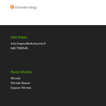
Vihreiden blogi
Inka Hopsu
inka.hopsu
@eduskunta.fi
040 7589545
Muita Vihreitä
Vihreät
Vihreät Naiset
Espoon Vihreät