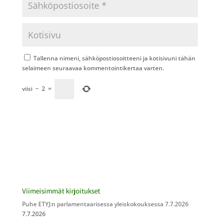
Tallenna nimeni, sähköpostiosoitteeni ja kotisivuni tähän
selaimeen seuraavaa kommentointikertaa varten.
viisi
−
2
=
Viimeisimmät kirjoitukset
Puhe ETYJ:n parlamentaarisessa yleiskokouksessa 7.7.2026
7.7.2026