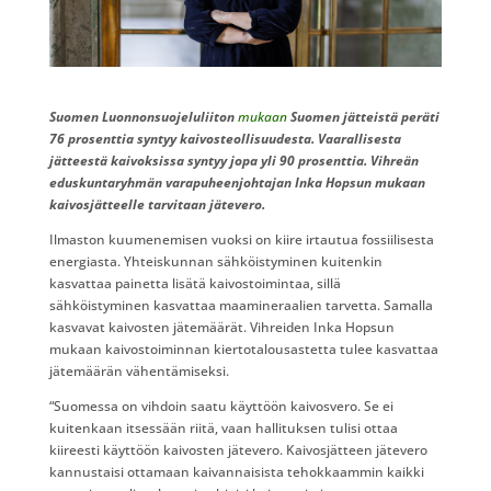
Suomen Luonnonsuojeluliiton
mukaan
Suomen jätteistä peräti
76 prosenttia syntyy kaivosteollisuudesta. Vaarallisesta
jätteestä kaivoksissa syntyy jopa yli 90 prosenttia. Vihreän
eduskuntaryhmän varapuheenjohtajan Inka Hopsun mukaan
kaivosjätteelle tarvitaan jätevero.
Ilmaston kuumenemisen vuoksi on kiire irtautua fossiilisesta
energiasta. Yhteiskunnan sähköistyminen kuitenkin
kasvattaa painetta lisätä kaivostoimintaa, sillä
sähköistyminen kasvattaa maamineraalien tarvetta. Samalla
kasvavat kaivosten jätemäärät. Vihreiden Inka Hopsun
mukaan kaivostoiminnan kiertotalousastetta tulee kasvattaa
jätemäärän vähentämiseksi.
“Suomessa on vihdoin saatu käyttöön kaivosvero. Se ei
kuitenkaan itsessään riitä, vaan hallituksen tulisi ottaa
kiireesti käyttöön kaivosten jätevero. Kaivosjätteen jätevero
kannustaisi ottamaan kaivannaisista tehokkaammin kaikki