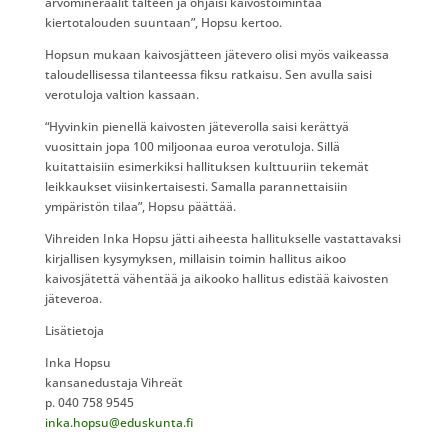
arvomineraalit talteen ja ohjaisi kaivostoimintaa
kiertotalouden suuntaan”, Hopsu kertoo.
Hopsun mukaan kaivosjätteen jätevero olisi myös vaikeassa
taloudellisessa tilanteessa fiksu ratkaisu. Sen avulla saisi
verotuloja valtion kassaan.
“Hyvinkin pienellä kaivosten jäteverolla saisi kerättyä
vuosittain jopa 100 miljoonaa euroa verotuloja. Sillä
kuitattaisiin esimerkiksi hallituksen kulttuuriin tekemät
leikkaukset viisinkertaisesti. Samalla parannettaisiin
ympäristön tilaa”, Hopsu päättää.
Vihreiden Inka Hopsu jätti aiheesta hallitukselle vastattavaksi
kirjallisen kysymyksen, millaisin toimin hallitus aikoo
kaivosjätettä vähentää ja aikooko hallitus edistää kaivosten
jäteveroa.
Lisätietoja
Inka Hopsu
kansanedustaja Vihreät
p. 040 758 9545
inka.hopsu@eduskunta.fi