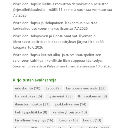
Vihreiden Hopsu: Hallitus romuttaa demokratian perustaa
järjestöleikkauksilla – näillä 11 keinolla suuntaa voi muuttaa
7.7.2026
Vihreiden Hopsu ja Holopainen: Kokoomus hivuttaa
korkeakoulutukseen maksullisuutta
7.7.2026
Vihreiden Holopainen ja Hopsu vaativat: Rydmanin
identiteettipoliittiset leikkausesitykset järjestöiltä pitää
kuopata
16.6.2026
Vihreiden Hopsu kritisoi ulko- ja turvallisuuspoliittisen
selonteon Lähi-Idän konfliktin liian suppeaa käsittelyä:
Suomen pitää edetä Palestiinan tunnustamisessa
10.6.2026
Kirjoitusten avainsanoja
eduskunta
(10)
Espoo
(9)
Euroopan neuvosto
(22)
harrastukset
(6)
hyvinvointi
(33)
Ihmisoikeudet
(8)
ilmastonmuutos
(21)
joukkoliikenne
(14)
kehityspolitiikka
(8)
kehitysyhteistyö
(13)
kirjallinen kysymys
(16)
Korona
(16)
koulut
(13)