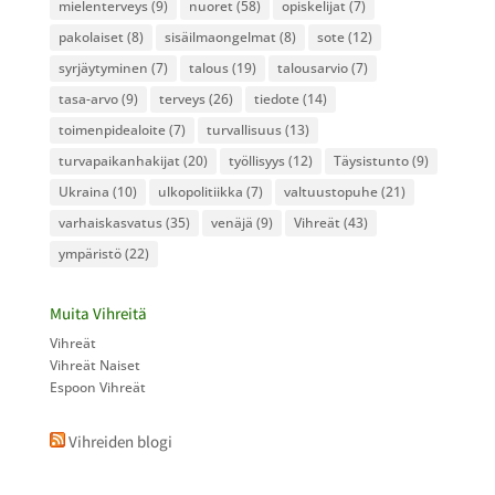
mielenterveys
(9)
nuoret
(58)
opiskelijat
(7)
pakolaiset
(8)
sisäilmaongelmat
(8)
sote
(12)
syrjäytyminen
(7)
talous
(19)
talousarvio
(7)
tasa-arvo
(9)
terveys
(26)
tiedote
(14)
toimenpidealoite
(7)
turvallisuus
(13)
turvapaikanhakijat
(20)
työllisyys
(12)
Täysistunto
(9)
Ukraina
(10)
ulkopolitiikka
(7)
valtuustopuhe
(21)
varhaiskasvatus
(35)
venäjä
(9)
Vihreät
(43)
ympäristö
(22)
Muita Vihreitä
Vihreät
Vihreät Naiset
Espoon Vihreät
Vihreiden blogi