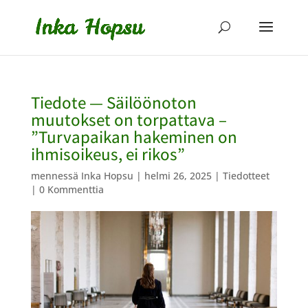
Tiedote — Säilöönoton
muutokset on torpattava –
”Turvapaikan hakeminen on
ihmisoikeus, ei rikos”
mennessä
Inka Hopsu
|
helmi 26, 2025
|
Tiedotteet
|
0 Kommenttia