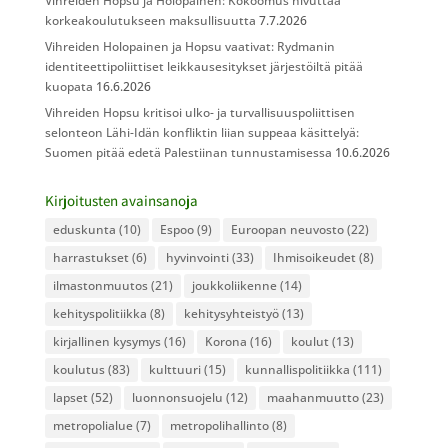
Vihreiden Hopsu ja Holopainen: Kokoomus hivuttaa
korkeakoulutukseen maksullisuutta
7.7.2026
Vihreiden Holopainen ja Hopsu vaativat: Rydmanin
identiteettipoliittiset leikkausesitykset järjestöiltä pitää
kuopata
16.6.2026
Vihreiden Hopsu kritisoi ulko- ja turvallisuuspoliittisen
selonteon Lähi-Idän konfliktin liian suppeaa käsittelyä:
Suomen pitää edetä Palestiinan tunnustamisessa
10.6.2026
Kirjoitusten avainsanoja
eduskunta
(10)
Espoo
(9)
Euroopan neuvosto
(22)
harrastukset
(6)
hyvinvointi
(33)
Ihmisoikeudet
(8)
ilmastonmuutos
(21)
joukkoliikenne
(14)
kehityspolitiikka
(8)
kehitysyhteistyö
(13)
kirjallinen kysymys
(16)
Korona
(16)
koulut
(13)
koulutus
(83)
kulttuuri
(15)
kunnallispolitiikka
(111)
lapset
(52)
luonnonsuojelu
(12)
maahanmuutto
(23)
metropolialue
(7)
metropolihallinto
(8)