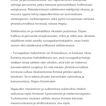
vahvoja perusteita, jotka loistavat poissaolollaan hallituksen
esityksessä. Pääsääntöisesti säilöönotto edellyttää rikosta, ja
muusta syystä tehty vapaudenriisto on luonteeltaan
viimesijainen, tarkkarajainen sekä pyrkii turvaamaan tärkeää
yhteiskunnallista intressiä, toteaa Hopsu.
Säilöönotto on jo mahdollista rikoslain puitteissa. Orpon
hallitus ei perustele esityksessään, miksi ja miltä osin rikoslain
säädökset eivät sovellu turvapaikanhakijoihin, vaan heitä
varten olisi säädettävä erillisestä säilöönotosta.
– Turvapaikan hakeminen on ihmisoikeus, ei koskaan rikos.
Esitetty muutos mahdollistaisi sen, että turvapaikanhakija
voidaan ottaa säilöön vain siksikin, että hän on hakenut
kansainvälistä suojelua. En näe mitään yhteiskunnallista
intressiä sulkea rikoksettomia ihmisiä pitkiksi ajoiksi
laitoksiin. Se ei edistä yhtään kenenkään työntekoa ja
kotoutumista, Hopsu ihmettelee.
Vapauden riistäminen ja sulkeminen lukittuihin tiloihin
vaikuttaa myös ihmisten hyvinvointiin ja mielenterveyteen.
Tutkimusten mukaan säilöön otetut ihmiset kärsivät
masennuksesta ja ahdistuksesta, osa myös