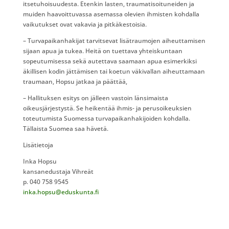
itsetuhoisuudesta. Etenkin lasten, traumatisoituneiden ja
muiden haavoittuvassa asemassa olevien ihmisten kohdalla
vaikutukset ovat vakavia ja pitkäkestoisia.
– Turvapaikanhakijat tarvitsevat lisätraumojen aiheuttamisen
sijaan apua ja tukea. Heitä on tuettava yhteiskuntaan
sopeutumisessa sekä autettava saamaan apua esimerkiksi
äkillisen kodin jättämisen tai koetun väkivallan aiheuttamaan
traumaan, Hopsu jatkaa ja päättää,
– Hallituksen esitys on jälleen vastoin länsimaista
oikeusjärjestystä. Se heikentää ihmis- ja perusoikeuksien
toteutumista Suomessa turvapaikanhakijoiden kohdalla.
Tällaista Suomea saa hävetä.
Lisätietoja
Inka Hopsu
kansanedustaja Vihreät
p. 040 758 9545
inka.hopsu@eduskunta.fi