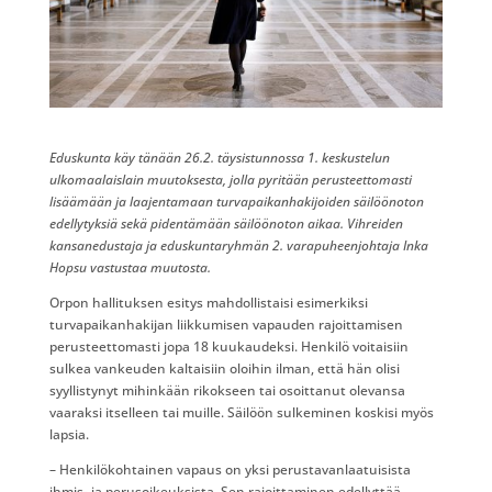
Eduskunta käy tänään 26.2. täysistunnossa 1. keskustelun
ulkomaalaislain muutoksesta, jolla pyritään perusteettomasti
lisäämään ja laajentamaan turvapaikanhakijoiden säilöönoton
edellytyksiä sekä pidentämään säilöönoton aikaa. Vihreiden
kansanedustaja ja eduskuntaryhmän 2. varapuheenjohtaja Inka
Hopsu vastustaa muutosta.
Orpon hallituksen esitys mahdollistaisi esimerkiksi
turvapaikanhakijan liikkumisen vapauden rajoittamisen
perusteettomasti jopa 18 kuukaudeksi. Henkilö voitaisiin
sulkea vankeuden kaltaisiin oloihin ilman, että hän olisi
syyllistynyt mihinkään rikokseen tai osoittanut olevansa
vaaraksi itselleen tai muille. Säilöön sulkeminen koskisi myös
lapsia.
– Henkilökohtainen vapaus on yksi perustavanlaatuisista
ihmis- ja perusoikeuksista. Sen rajoittaminen edellyttää