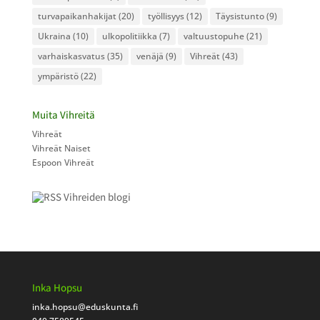
turvapaikanhakijat
(20)
työllisyys
(12)
Täysistunto
(9)
Ukraina
(10)
ulkopolitiikka
(7)
valtuustopuhe
(21)
varhaiskasvatus
(35)
venäjä
(9)
Vihreät
(43)
ympäristö
(22)
Muita Vihreitä
Vihreät
Vihreät Naiset
Espoon Vihreät
Vihreiden blogi
Inka Hopsu
inka.hopsu
@eduskunta.fi