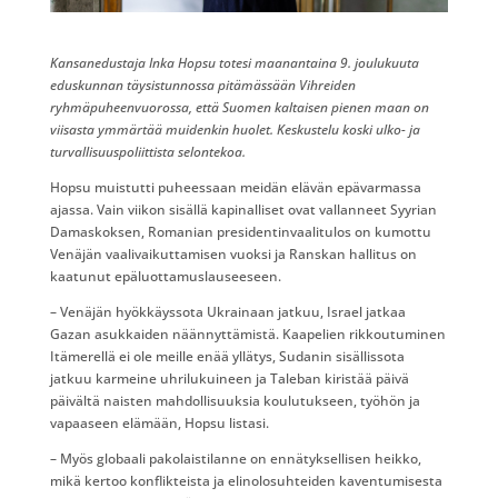
Kansanedustaja Inka Hopsu totesi maanantaina 9. joulukuuta
eduskunnan täysistunnossa pitämässään Vihreiden
ryhmäpuheenvuorossa, että Suomen kaltaisen pienen maan on
viisasta ymmärtää muidenkin huolet. Keskustelu koski ulko- ja
turvallisuuspoliittista selontekoa.
Hopsu muistutti puheessaan meidän elävän epävarmassa
ajassa. Vain viikon sisällä kapinalliset ovat vallanneet Syyrian
Damaskoksen, Romanian presidentinvaalitulos on kumottu
Venäjän vaalivaikuttamisen vuoksi ja Ranskan hallitus on
kaatunut epäluottamuslauseeseen.
– Venäjän hyökkäyssota Ukrainaan jatkuu, Israel jatkaa
Gazan asukkaiden näännyttämistä. Kaapelien rikkoutuminen
Itämerellä ei ole meille enää yllätys, Sudanin sisällissota
jatkuu karmeine uhrilukuineen ja Taleban kiristää päivä
päivältä naisten mahdollisuuksia koulutukseen, työhön ja
vapaaseen elämään, Hopsu listasi.
– Myös globaali pakolaistilanne on ennätyksellisen heikko,
mikä kertoo konflikteista ja elinolosuhteiden kaventumisesta