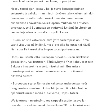
monella alueella ympäri maailman, Hopsu jatkoi.
Hopsu totesi ajan, jossa ulko- ja turvallisuuspoliittinen
selonteko ja valiokunnan mietintötyö on tehty, olleen ainakin
Euroopan turvallisuuden näkökulmasta hänen oman
elinaikansa epävakain. Siksi Hopsun mukaan on erityisen
arvokasta, että Suomessa on pyritty säilyttämään yhteinen
jaettu linja ulko- ja turvallisuuspolitiikassa.
– Suomi on sitä vahvempi, mitä yhtenäisempi se on. Tämä
vaatii viisautta päättäjiltä, nyt ei ole aika hajottaa tai käydä
liian suurilla kierroksilla, Hopsu totesi puheessaan.
Hopsu muistutti, että Euroopan turvallisuus on sidoksissa
globaaliin turvallisuuteen. Tänä syksynä YK:n kokoukset niin
Bakussa ilmastokriisin torjumiseksi kuin Busanissa
muovisopimuksen aikaansaamiseksi eivät tuottaneet
riittävää tulosta.
– Eurooppaa syytetään usein kaksoisstandardeista myös
reagoinnissa maailman kriiseihin ja konflikteihin. Näihin
epäonnistumisiin meillä ei ole varaa, Hopsu totesi.
vValiokunnan mietintö tukee tarpeellisesti jo tasavallan
presidentin aloittamaa aktiivista linjaa YK:n toimintakyvyn