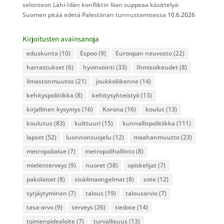
selonteon Lähi-Idän konfliktin liian suppeaa käsittelyä:
Suomen pitää edetä Palestiinan tunnustamisessa
10.6.2026
Kirjoitusten avainsanoja
eduskunta
(10)
Espoo
(9)
Euroopan neuvosto
(22)
harrastukset
(6)
hyvinvointi
(33)
Ihmisoikeudet
(8)
ilmastonmuutos
(21)
joukkoliikenne
(14)
kehityspolitiikka
(8)
kehitysyhteistyö
(13)
kirjallinen kysymys
(16)
Korona
(16)
koulut
(13)
koulutus
(83)
kulttuuri
(15)
kunnallispolitiikka
(111)
lapset
(52)
luonnonsuojelu
(12)
maahanmuutto
(23)
metropolialue
(7)
metropolihallinto
(8)
mielenterveys
(9)
nuoret
(58)
opiskelijat
(7)
pakolaiset
(8)
sisäilmaongelmat
(8)
sote
(12)
syrjäytyminen
(7)
talous
(19)
talousarvio
(7)
tasa-arvo
(9)
terveys
(26)
tiedote
(14)
toimenpidealoite
(7)
turvallisuus
(13)