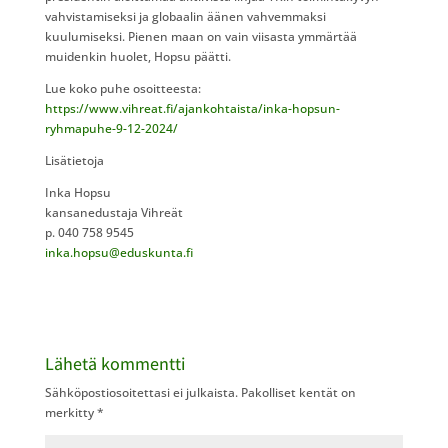
vahvistamiseksi ja globaalin äänen vahvemmaksi
kuulumiseksi. Pienen maan on vain viisasta ymmärtää
muidenkin huolet, Hopsu päätti.
Lue koko puhe osoitteesta:
https://www.vihreat.fi/ajankohtaista/inka-hopsun-
ryhmapuhe-9-12-2024/
Lisätietoja
Inka Hopsu
kansanedustaja Vihreät
p. 040 758 9545
inka.hopsu@eduskunta.fi
Lähetä kommentti
Sähköpostiosoitettasi ei julkaista.
Pakolliset kentät on
merkitty
*