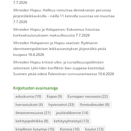
7.7.2026
Vihreiden Hopsu: Hallitus romuttaa demokratian perustaa
järjestöleikkauksilla – näillä 11 keinolla suuntaa voi muuttaa
7.7.2026
Vihreiden Hopsu ja Holopainen: Kokoomus hivuttaa
korkeakoulutukseen maksullisuutta
7.7.2026
Vihreiden Holopainen ja Hopsu vaativat: Rydmanin
identiteettipoliittiset leikkausesitykset järjestöiltä pitää
kuopata
16.6.2026
Vihreiden Hopsu kritisoi ulko- ja turvallisuuspoliittisen
selonteon Lähi-Idän konfliktin liian suppeaa käsittelyä:
Suomen pitää edetä Palestiinan tunnustamisessa
10.6.2026
Kirjoitusten avainsanoja
eduskunta
(10)
Espoo
(9)
Euroopan neuvosto
(22)
harrastukset
(6)
hyvinvointi
(33)
Ihmisoikeudet
(8)
ilmastonmuutos
(21)
joukkoliikenne
(14)
kehityspolitiikka
(8)
kehitysyhteistyö
(13)
kirjallinen kysymys
(16)
Korona
(16)
koulut
(13)