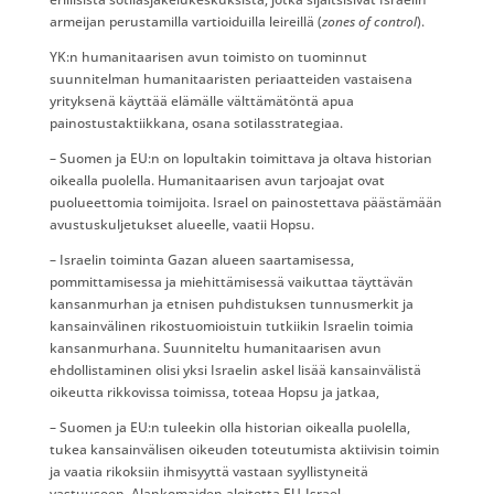
armeijan perustamilla vartioiduilla leireillä (
zones of control
).
YK:n humanitaarisen avun toimisto on tuominnut
suunnitelman humanitaaristen periaatteiden vastaisena
yrityksenä käyttää elämälle välttämätöntä apua
painostustaktiikkana, osana sotilasstrategiaa.
– Suomen ja EU:n on lopultakin toimittava ja oltava historian
oikealla puolella. Humanitaarisen avun tarjoajat ovat
puolueettomia toimijoita. Israel on painostettava päästämään
avustuskuljetukset alueelle, vaatii Hopsu.
– Israelin toiminta Gazan alueen saartamisessa,
pommittamisessa ja miehittämisessä vaikuttaa täyttävän
kansanmurhan ja etnisen puhdistuksen tunnusmerkit ja
kansainvälinen rikostuomioistuin tutkiikin Israelin toimia
kansanmurhana. Suunniteltu humanitaarisen avun
ehdollistaminen olisi yksi Israelin askel lisää kansainvälistä
oikeutta rikkovissa toimissa, toteaa Hopsu ja jatkaa,
– Suomen ja EU:n tuleekin olla historian oikealla puolella,
tukea kansainvälisen oikeuden toteutumista aktiivisin toimin
ja vaatia rikoksiin ihmisyyttä vastaan syyllistyneitä
vastuuseen. Alankomaiden aloitetta EU-Israel-