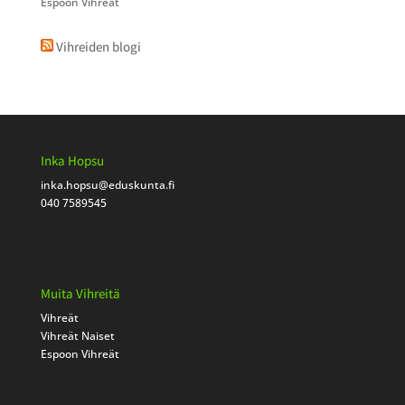
Espoon Vihreät
Vihreiden blogi
Inka Hopsu
inka.hopsu
@eduskunta.fi
040 7589545
Muita Vihreitä
Vihreät
Vihreät Naiset
Espoon Vihreät