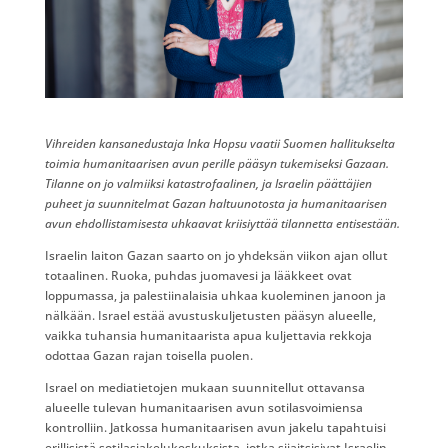
Vihreiden kansanedustaja Inka Hopsu vaatii Suomen hallitukselta
toimia humanitaarisen avun perille pääsyn tukemiseksi Gazaan.
Tilanne on jo valmiiksi katastrofaalinen, ja Israelin päättäjien
puheet ja suunnitelmat Gazan haltuunotosta ja humanitaarisen
avun ehdollistamisesta uhkaavat kriisiyttää tilannetta entisestään.
Israelin laiton Gazan saarto on jo yhdeksän viikon ajan ollut
totaalinen. Ruoka, puhdas juomavesi ja lääkkeet ovat
loppumassa, ja palestiinalaisia uhkaa kuoleminen janoon ja
nälkään. Israel estää avustuskuljetusten pääsyn alueelle,
vaikka tuhansia humanitaarista apua kuljettavia rekkoja
odottaa Gazan rajan toisella puolen.
Israel on mediatietojen mukaan suunnitellut ottavansa
alueelle tulevan humanitaarisen avun sotilasvoimiensa
kontrolliin. Jatkossa humanitaarisen avun jakelu tapahtuisi
erillisistä sotilasjakelukeskuksista, jotka sijaitsisivat Israelin