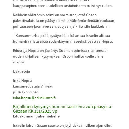
kauppasopimuksen uudelleen arvioimisesta tulisi nyt tukea.
Kaikkein välittömin toimi on varmistaa, että Gazan
palestiinalaisilla on pääsy elämälle välttämättömään ruokaan,
puhtaaseen juomaveteen, suojaan ja kriittisiin lääkkeisiin.
– Kansanmurha pitää pysäyttää, eikä antaa Israelin alistaa
humanitaarista apua sodankäynnin aseeksi, päättää Hopsu.
Edustaja Hopsu on jättänyt Suomen toimista tilanteessa
uuden kirjallisen kysymyksen Orpon hallitukselle viime
viikolla.
Lisätietoja
Inka Hopsu
kansanedustaja Vihreät
p. 040 758 9545
inka.hopsu@eduskunta.fi
Kirjallinen kysymys humanitaarisen avun pääsystä
Gazaan KK 151/2025 vp
Eduskunnan puhemiehelle
Israelin laiton Gazan saarto on jo yhdeksän viikon ajan ollut