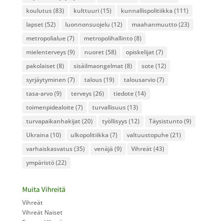
koulutus
(83)
kulttuuri
(15)
kunnallispolitiikka
(111)
lapset
(52)
luonnonsuojelu
(12)
maahanmuutto
(23)
metropolialue
(7)
metropolihallinto
(8)
mielenterveys
(9)
nuoret
(58)
opiskelijat
(7)
pakolaiset
(8)
sisäilmaongelmat
(8)
sote
(12)
syrjäytyminen
(7)
talous
(19)
talousarvio
(7)
tasa-arvo
(9)
terveys
(26)
tiedote
(14)
toimenpidealoite
(7)
turvallisuus
(13)
turvapaikanhakijat
(20)
työllisyys
(12)
Täysistunto
(9)
Ukraina
(10)
ulkopolitiikka
(7)
valtuustopuhe
(21)
varhaiskasvatus
(35)
venäjä
(9)
Vihreät
(43)
ympäristö
(22)
Muita Vihreitä
Vihreät
Vihreät Naiset