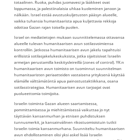
totaalinen. Ruoka, puhdas juomavesi ja lääkkeet ovat
loppumassa, ja palestiinalaisia uhkaa kuoleminen janoon ja
nälkään. Israel estää avustuskuljetusten pääsyn alueelle,
vaikka tuhansia humanitaarista apua kuljettavia rekkoja
odottaa Gazan rajan toisella puolen.
Israel on mediatietojen mukaan suunnittelemassa ottavansa
alueelle tulevan humanitaarisen avun sotilasvoimiensa
kontrolliin. Jatkossa humanitaarisen avun jakelu tapahtuisi
erillisistä sotilasjakelukeskuksista, jotka sijaitsisivat Israelin
armeijan perustamilla keskitysleireillä (zones of control). YK:n
humanitaarisen avun toimisto on tuominnut suunnitelman
humanitaaristen periaatteiden vastaisena yrityksenä käyttää
elämälle välttämätöntä apua painostustaktiikkana, osana
sotilasstrategiaa. Humanitaarisen avun tarjoajat ovat
puolueettomia toimijoita.
Israelin toiminta Gazan alueen saartamisessa,
pommittamisessa ja miehittämisessä vaikuttaa jo nyt
täyttävän kansanmurhan ja etnisen puhdistuksen
tunnusmerkit, ja kansainvälinen rikostuomioistuin tutkii
Israelin toimia kansanmurhana. Suunniteltu humanitaarisen
avun ehdollistaminen olisi yksi askel lisää Israelin