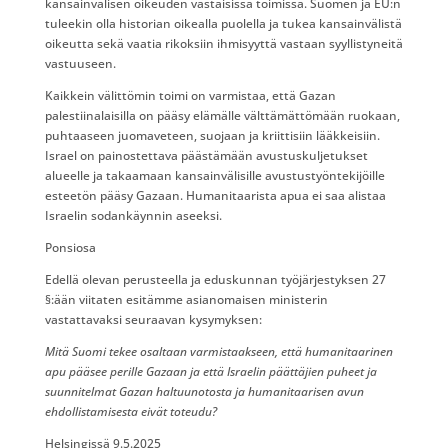
kansainvälisen oikeuden vastaisissa toimissa. Suomen ja EU:n
tuleekin olla historian oikealla puolella ja tukea kansainvälistä
oikeutta sekä vaatia rikoksiin ihmisyyttä vastaan syyllistyneitä
vastuuseen.
Kaikkein välittömin toimi on varmistaa, että Gazan
palestiinalaisilla on pääsy elämälle välttämättömään ruokaan,
puhtaaseen juomaveteen, suojaan ja kriittisiin lääkkeisiin.
Israel on painostettava päästämään avustuskuljetukset
alueelle ja takaamaan kansainvälisille avustustyöntekijöille
esteetön pääsy Gazaan. Humanitaarista apua ei saa alistaa
Israelin sodankäynnin aseeksi.
Ponsiosa
Edellä olevan perusteella ja eduskunnan työjärjestyksen 27
§:ään viitaten esitämme asianomaisen ministerin
vastattavaksi seuraavan kysymyksen:
Mitä Suomi tekee osaltaan varmistaakseen, että humanitaarinen
apu pääsee perille Gazaan ja että Israelin päättäjien puheet ja
suunnitelmat Gazan haltuunotosta ja humanitaarisen avun
ehdollistamisesta eivät toteudu?
Helsingissä 9.5.2025