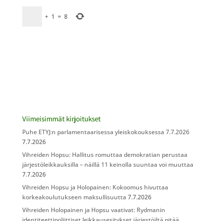
+
1
=
8
Viimeisimmät kirjoitukset
Puhe ETYJ:n parlamentaarisessa yleiskokouksessa 7.7.2026
7.7.2026
Vihreiden Hopsu: Hallitus romuttaa demokratian perustaa
järjestöleikkauksilla – näillä 11 keinolla suuntaa voi muuttaa
7.7.2026
Vihreiden Hopsu ja Holopainen: Kokoomus hivuttaa
korkeakoulutukseen maksullisuutta
7.7.2026
Vihreiden Holopainen ja Hopsu vaativat: Rydmanin
identiteettipoliittiset leikkausesitykset järjestöiltä pitää