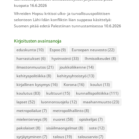
kuopata
16.6.2026
Vihreiden Hopsu kritisoi ulko- ja turvallisuuspoliittisen
selonteon Lähi-Idän konfliktin liian suppeaa käsittelyä:
Suomen pitää edetä Palestiinan tunnustamisessa
10.6.2026
Kirjoitusten avainsanoja
eduskunta
(10)
Espoo
(9)
Euroopan neuvosto
(22)
harrastukset
(6)
hyvinvointi
(33)
Ihmisoikeudet
(8)
ilmastonmuutos
(21)
joukkoliikenne
(14)
kehityspolitiikka
(8)
kehitysyhteistyö
(13)
kirjallinen kysymys
(16)
Korona
(16)
koulut
(13)
koulutus
(83)
kulttuuri
(15)
kunnallispolitiikka
(111)
lapset
(52)
luonnonsuojelu
(12)
maahanmuutto
(23)
metropolialue
(7)
metropolihallinto
(8)
mielenterveys
(9)
nuoret
(58)
opiskelijat
(7)
pakolaiset
(8)
sisäilmaongelmat
(8)
sote
(12)
syrjäytyminen
(7)
talous
(19)
talousarvio
(7)