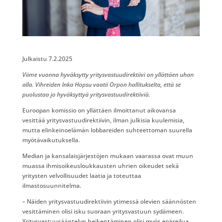
Julkaistu 7.2.2025
Viime vuonna hyväksytty yritysvastuudirektiivi on yllättäen uhan
alla. Vihreiden Inka Hopsu vaatii Orpon hallitukselta, että se
puolustaa jo hyväksyttyä yritysvastuudirektiiviä.
Euroopan komissio on yllättäen ilmoittanut aikovansa
vesittää yritysvastuudirektiivin, ilman julkisia kuulemisia,
mutta elinkeinoelämän lobbareiden suhteettoman suurella
myötävaikutuksella.
Median ja kansalaisjärjestöjen mukaan vaarassa ovat muun
muassa ihmisoikeusloukkausten uhrien oikeudet sekä
yritysten velvollisuudet laatia ja toteuttaa
ilmastosuunnitelma.
– Näiden yritysvastuudirektiivin ytimessä olevien säännösten
vesittäminen olisi isku suoraan yritysvastuun sydämeen.
Yritysvastuusääntelyn heikentäminen olisi myös epäreilua