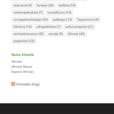
tasa-arvo
(9)
terveys
(26)
tiedote
(14)
toimenpidealoite
(7)
turvallisuus
(13)
turvapaikanhakijat
(20)
työllisyys
(12)
Täysistunto
(9)
Ukraina
(10)
ulkopolitiikka
(7)
valtuustopuhe
(21)
varhaiskasvatus
(35)
venäjä
(9)
Vihreät
(43)
ympäristö
(22)
Muita Vihreitä
Vihreät
Vihreät Naiset
Espoon Vihreät
Vihreiden blogi