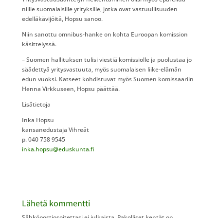
niille suomalaisille yrityksille, jotka ovat vastuullisuuden
edelläkävijöitä, Hopsu sanoo.
Niin sanottu omnibus-hanke on kohta Euroopan komission
käsittelyssä.
– Suomen hallituksen tulisi viestiä komissiolle ja puolustaa jo
säädettyä yritysvastuuta, myös suomalaisen liike-elämän
edun vuoksi. Katseet kohdistuvat myös Suomen komissaariin
Henna Virkkuseen, Hopsu päättää.
Lisätietoja
Inka Hopsu
kansanedustaja Vihreät
p. 040 758 9545
inka.hopsu@eduskunta.fi
Lähetä kommentti
Sähköpostiosoitettasi ei julkaista.
Pakolliset kentät on