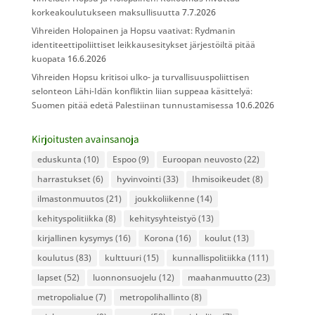
korkeakoulutukseen maksullisuutta
7.7.2026
Vihreiden Holopainen ja Hopsu vaativat: Rydmanin
identiteettipoliittiset leikkausesitykset järjestöiltä pitää
kuopata
16.6.2026
Vihreiden Hopsu kritisoi ulko- ja turvallisuuspoliittisen
selonteon Lähi-Idän konfliktin liian suppeaa käsittelyä:
Suomen pitää edetä Palestiinan tunnustamisessa
10.6.2026
Kirjoitusten avainsanoja
eduskunta
(10)
Espoo
(9)
Euroopan neuvosto
(22)
harrastukset
(6)
hyvinvointi
(33)
Ihmisoikeudet
(8)
ilmastonmuutos
(21)
joukkoliikenne
(14)
kehityspolitiikka
(8)
kehitysyhteistyö
(13)
kirjallinen kysymys
(16)
Korona
(16)
koulut
(13)
koulutus
(83)
kulttuuri
(15)
kunnallispolitiikka
(111)
lapset
(52)
luonnonsuojelu
(12)
maahanmuutto
(23)
metropolialue
(7)
metropolihallinto
(8)