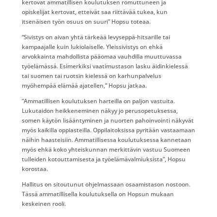
kertovat ammatillisen koulutuksen romuttuneen ja
opiskelijat kertovat, etteivät saa riittävää tukea, kun
itsenäisen työn osuus on suuri” Hopsu toteaa.
“Sivistys on aivan yhtä tärkeää levyseppä-hitsarille tai
kampaajalle kuin lukiolaiselle. Yleissivistys on ehkä
arvokkainta mahdollista pääomaa vauhdilla muuttuvassa
työelämässä. Esimerkiksi vaatimustason lasku äidinkielessä
tai suomen tai ruotsin kielessä on karhunpalvelus
myöhempää elämää ajatellen,” Hopsu jatkaa.
”Ammatillisen koulutuksen harteilla on paljon vastuita.
Lukutaidon heikkeneminen näkyy jo perusopetuksessa,
somen käytön lisääntyminen ja nuorten pahoinvointi näkyvät
myös kaikilla oppiasteilla. Oppilaitoksissa pyritään vastaamaan
näihin haasteisiin. Ammatillisessa koulutuksessa kannetaan
myös ehkä koko yhteiskunnan merkittävin vastuu Suomeen
tulleiden kotouttamisesta ja työelämävalmiuksista”, Hopsu
korostaa.
Hallitus on sitoutunut ohjelmassaan osaamistason nostoon.
Tässä ammatillisella koulutuksella on Hopsun mukaan
keskeinen rooli.