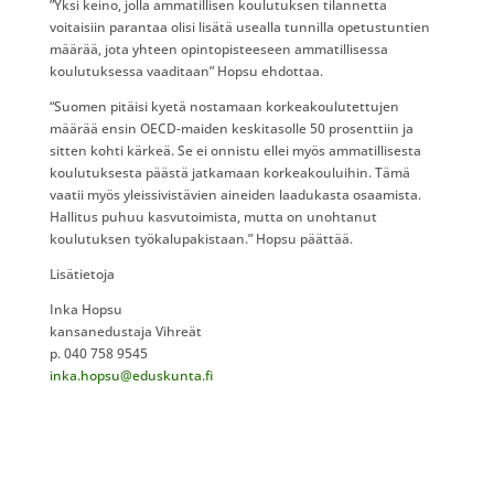
”Yksi keino, jolla ammatillisen koulutuksen tilannetta
voitaisiin parantaa olisi lisätä usealla tunnilla opetustuntien
määrää, jota yhteen opintopisteeseen ammatillisessa
koulutuksessa vaaditaan” Hopsu ehdottaa.
“Suomen pitäisi kyetä nostamaan korkeakoulutettujen
määrää ensin OECD-maiden keskitasolle 50 prosenttiin ja
sitten kohti kärkeä. Se ei onnistu ellei myös ammatillisesta
koulutuksesta päästä jatkamaan korkeakouluihin. Tämä
vaatii myös yleissivistävien aineiden laadukasta osaamista.
Hallitus puhuu kasvutoimista, mutta on unohtanut
koulutuksen työkalupakistaan.” Hopsu päättää.
Lisätietoja
Inka Hopsu
kansanedustaja Vihreät
p. 040 758 9545
inka.hopsu@eduskunta.fi