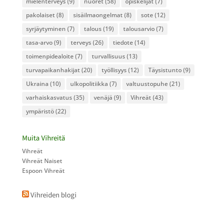
mielenterveys
(9)
nuoret
(58)
opiskelijat
(7)
pakolaiset
(8)
sisäilmaongelmat
(8)
sote
(12)
syrjäytyminen
(7)
talous
(19)
talousarvio
(7)
tasa-arvo
(9)
terveys
(26)
tiedote
(14)
toimenpidealoite
(7)
turvallisuus
(13)
turvapaikanhakijat
(20)
työllisyys
(12)
Täysistunto
(9)
Ukraina
(10)
ulkopolitiikka
(7)
valtuustopuhe
(21)
varhaiskasvatus
(35)
venäjä
(9)
Vihreät
(43)
ympäristö
(22)
Muita Vihreitä
Vihreät
Vihreät Naiset
Espoon Vihreät
Vihreiden blogi