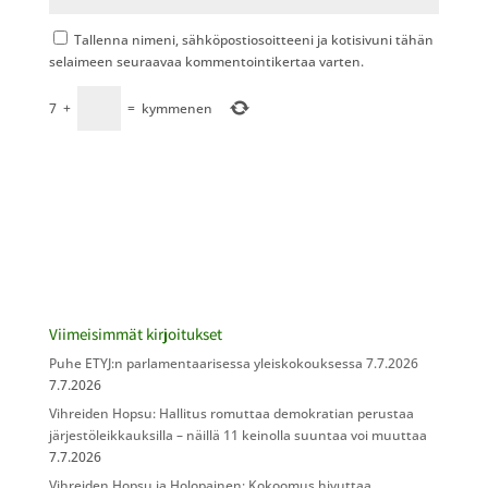
Tallenna nimeni, sähköpostiosoitteeni ja kotisivuni tähän
selaimeen seuraavaa kommentointikertaa varten.
7
+
=
kymmenen
Viimeisimmät kirjoitukset
Puhe ETYJ:n parlamentaarisessa yleiskokouksessa 7.7.2026
7.7.2026
Vihreiden Hopsu: Hallitus romuttaa demokratian perustaa
järjestöleikkauksilla – näillä 11 keinolla suuntaa voi muuttaa
7.7.2026
Vihreiden Hopsu ja Holopainen: Kokoomus hivuttaa