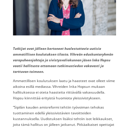
Tutkijat ovat jälleen kertoneet huolestuttavia uutisia
ammatillisen koulutuksen tilasta. Vihreän eduskuntaryhmän
varapuheenjohtaja ja sivistysvaliokunnan jäsen Inka Hopsu
vaatii hallitusta ottamaan tutkimustiedon vakavasti ja
tarttuvan toimeen.
Ammattillisen koulutuksen laatu ja haasteet ovat olleet viime
aikoina esillä mediassa. Vihreiden Inka Hopsun mukaan
hallituksessa ei oteta haasteita riittävällä vakavuudella.
Hopsu kiinnittää erityistä huomiota yleissivistykseen.
“Sipilän kauden amisreformi tehtiin työvoiman tehokas
tuottaminen edellä yleissivistävien tavoitteiden
kustannuksella. Uudistuksen lisäksi tehtiin isot leikkaukset,
joita tämä hallitus on jälleen jatkanut. Pitkäaikaiset opettajat