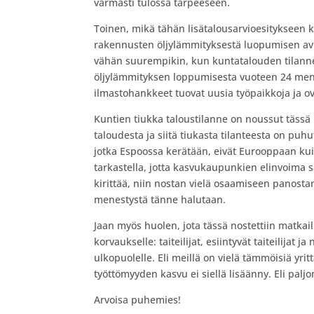
varmasti tulossa tarpeeseen.
Toinen, mikä tähän lisätalousarvioesitykseen 
rakennusten öljylämmityksestä luopumisen avu
vähän suurempikin, kun kuntatalouden tilanne o
öljylämmityksen loppumisesta vuoteen 24 menn
ilmastohankkeet tuovat uusia työpaikkoja ja ova
Kuntien tiukka taloustilanne on noussut täss
taloudesta ja siitä tiukasta tilanteesta on puh
jotka Espoossa kerätään, eivät Eurooppaan ku
tarkastella, jotta kasvukaupunkien elinvoima sä
kirittää, niin nostan vielä osaamiseen panostam
menestystä tänne halutaan.
Jaan myös huolen, jota tässä nostettiin matkai
korvaukselle: taiteilijat, esiintyvät taiteilijat
ulkopuolelle. Eli meillä on vielä tämmöisiä yrit
työttömyyden kasvu ei siellä lisäänny. Eli pal
Arvoisa puhemies!