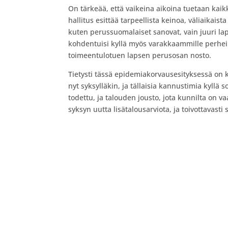
On tärkeää, että vaikeina aikoina tuetaan kaik
hallitus esittää tarpeellista keinoa, väliaikai
kuten perussuomalaiset sanovat, vain juuri lap
kohdentuisi kyllä myös varakkaammille perheill
toimeentulotuen lapsen perusosan nosto.
Tietysti tässä epidemiakorvausesityksessä on kyl
nyt syksylläkin, ja tällaisia kannustimia kyllä 
todettu, ja talouden jousto, jota kunnilta on 
syksyn uutta lisätalousarviota, ja toivottavas