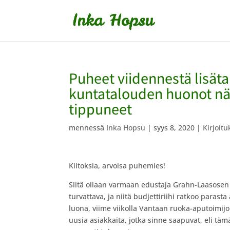
Puheet viidennestä lisäta
kuntatalouden huonot nä
tippuneet
mennessä
Inka Hopsu
|
syys 8, 2020
|
Kirjoitu
Kiitoksia, arvoisa puhemies!
Siitä ollaan varmaan edustaja Grahn-Laasosen 
turvattava, ja niitä budjettiriihi ratkoo paras
luona, viime viikolla Vantaan ruoka-aputoimijo
uusia asiakkaita, jotka sinne saapuvat, eli t