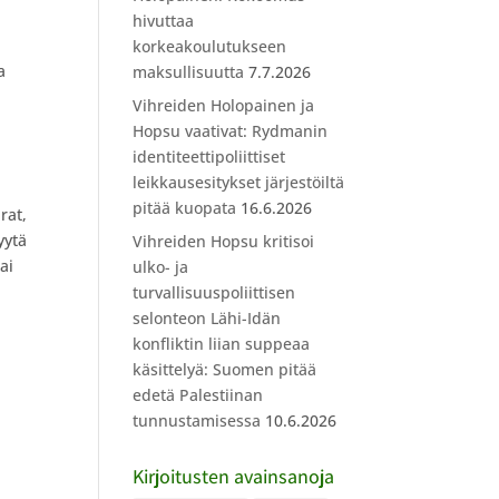
hivuttaa
korkeakoulutukseen
a
maksullisuutta
7.7.2026
Vihreiden Holopainen ja
Hopsu vaativat: Rydmanin
identiteettipoliittiset
leikkausesitykset järjestöiltä
pitää kuopata
16.6.2026
rat,
yytä
Vihreiden Hopsu kritisoi
ai
ulko- ja
turvallisuuspoliittisen
selonteon Lähi-Idän
konfliktin liian suppeaa
käsittelyä: Suomen pitää
edetä Palestiinan
tunnustamisessa
10.6.2026
Kirjoitusten avainsanoja