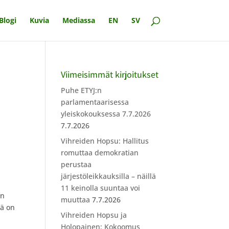
Blogi
Kuvia
Mediassa
EN
SV
Viimeisimmät kirjoitukset
Puhe ETYJ:n
parlamentaarisessa
yleiskokouksessa 7.7.2026
7.7.2026
Vihreiden Hopsu: Hallitus
romuttaa demokratian
perustaa
järjestöleikkauksilla – näillä
11 keinolla suuntaa voi
en
muuttaa
7.7.2026
lä on
Vihreiden Hopsu ja
Holopainen: Kokoomus