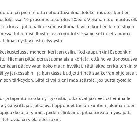
kuuluu, on pieni mutta ilahduttava ilmastoteko, muutos kuntien
stuksissa, 10 prosentista korotus 20:een. Voisihan tuo muutos oll
n kireä, jotta hallituksen asettama tavoite kuntien kiinteistöjen
essä toteutuisi. Iloista tässä muutoksessa on sekin, että nämä
t ilmastoystävällistä elvytystä.
ä keskustelussa moneen kertaan esiin. Kotikaupunkini Espoonkin
uttu. Hieman pitää perussuomalaisia korjata, että ne valtionosuusva
itenkaan päädy vaan koko maan hyväksi. Tätä jakoa on kuitenkin s
ilyy jatkossakin. Ja kun tässä budjettiriiheä saa kerran ohjeistaa t
isen tärkeyden. Siitä ei voi pieni maa säästää, jos uutta työtä ja
lu- ja tapahtuma-alan yrityksistä, jotka ovat jääneet vähemmälle
 ja ne yksinyrittäjät, jotka ovat tippuneet tämän kuntien jakaman tuen
täjäjoukkoja ja ryhmiä, joiden elinkeinot pitää turvata myös, jotta
jon tehtävää on vielä edessäkin.