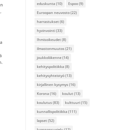
eduskunta
(10)
Espoo
(9)
än
,
Euroopan neuvosto
(22)
harrastukset
(6)
hyvinvointi
(33)
Ihmisoikeudet
(8)
la
ilmastonmuutos
(21)
ä
joukkoliikenne
(14)
n.
kehityspolitiikka
(8)
kehitysyhteistyö
(13)
kirjallinen kysymys
(16)
Korona
(16)
koulut
(13)
koulutus
(83)
kulttuuri
(15)
kunnallispolitiikka
(111)
lapset
(52)
luonnonsuojelu
(12)