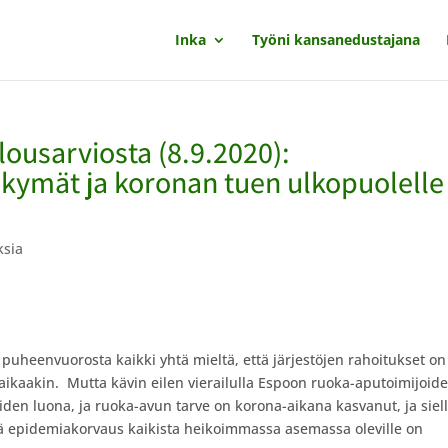
Inka
Työni kansanedustajana
lousarviosta (8.9.2020):
kymät ja koronan tuen ulkopuolelle
ksia
puheenvuorosta kaikki yhtä mieltä, että järjestöjen rahoitukset on
ta aikaakin. Mutta kävin eilen vierailulla Espoon ruoka-aputoimijoid
iden luona, ja ruoka-avun tarve on korona-aikana kasvanut, ja siel
ämä epidemiakorvaus kaikista heikoimmassa asemassa oleville on