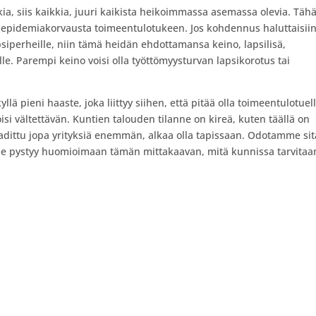
kia, siis kaikkia, juuri kaikista heikoimmassa asemassa olevia. Täh
sta epidemiakorvausta toimeentulotukeen. Jos kohdennus haluttaisiin
siperheille, niin tämä heidän ehdottamansa keino, lapsilisä,
e. Parempi keino voisi olla työttömyysturvan lapsikorotus tai
lä pieni haaste, joka liittyy siihen, että pitää olla toimeentulotuel
soisi vältettävän. Kuntien talouden tilanne on kireä, kuten täällä on
vaadittu jopa yrityksiä enemmän, alkaa olla tapissaan. Odotamme sit
ti se pystyy huomioimaan tämän mittakaavan, mitä kunnissa tarvitaa