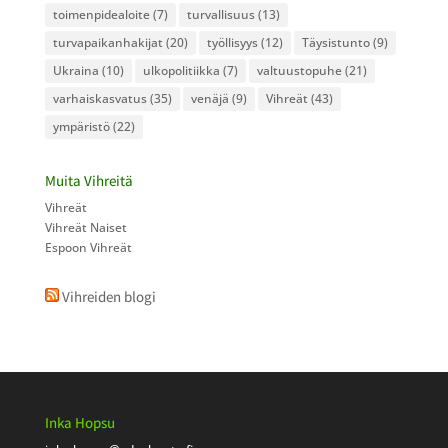
toimenpidealoite
(7)
turvallisuus
(13)
turvapaikanhakijat
(20)
työllisyys
(12)
Täysistunto
(9)
Ukraina
(10)
ulkopolitiikka
(7)
valtuustopuhe
(21)
varhaiskasvatus
(35)
venäjä
(9)
Vihreät
(43)
ympäristö
(22)
Muita Vihreitä
Vihreät
Vihreät Naiset
Espoon Vihreät
Vihreiden blogi
Inka Hopsu