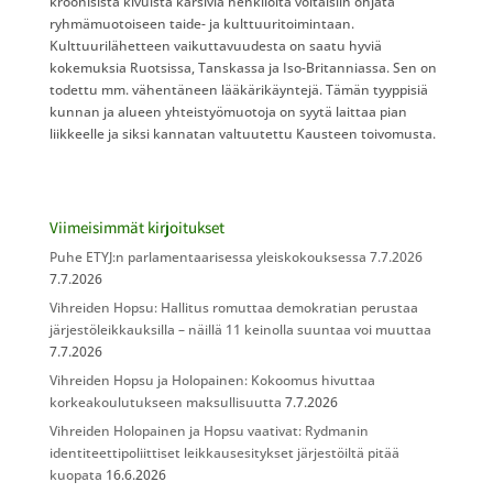
kroonisista kivuista kärsiviä henkilöitä voitaisiin ohjata
ryhmämuotoiseen taide- ja kulttuuritoimintaan.
Kulttuurilähetteen vaikuttavuudesta on saatu hyviä
kokemuksia Ruotsissa, Tanskassa ja Iso-Britanniassa. Sen on
todettu mm. vähentäneen lääkärikäyntejä. Tämän tyyppisiä
kunnan ja alueen yhteistyömuotoja on syytä laittaa pian
liikkeelle ja siksi kannatan valtuutettu Kausteen toivomusta.
Viimeisimmät kirjoitukset
Puhe ETYJ:n parlamentaarisessa yleiskokouksessa 7.7.2026
7.7.2026
Vihreiden Hopsu: Hallitus romuttaa demokratian perustaa
järjestöleikkauksilla – näillä 11 keinolla suuntaa voi muuttaa
7.7.2026
Vihreiden Hopsu ja Holopainen: Kokoomus hivuttaa
korkeakoulutukseen maksullisuutta
7.7.2026
Vihreiden Holopainen ja Hopsu vaativat: Rydmanin
identiteettipoliittiset leikkausesitykset järjestöiltä pitää
kuopata
16.6.2026