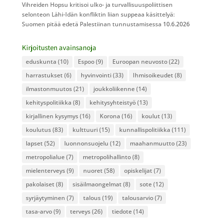
Vihreiden Hopsu kritisoi ulko- ja turvallisuuspoliittisen
selonteon Lähi-Idän konfliktin liian suppeaa käsittelyä:
Suomen pitää edetä Palestiinan tunnustamisessa
10.6.2026
Kirjoitusten avainsanoja
eduskunta
(10)
Espoo
(9)
Euroopan neuvosto
(22)
harrastukset
(6)
hyvinvointi
(33)
Ihmisoikeudet
(8)
ilmastonmuutos
(21)
joukkoliikenne
(14)
kehityspolitiikka
(8)
kehitysyhteistyö
(13)
kirjallinen kysymys
(16)
Korona
(16)
koulut
(13)
koulutus
(83)
kulttuuri
(15)
kunnallispolitiikka
(111)
lapset
(52)
luonnonsuojelu
(12)
maahanmuutto
(23)
metropolialue
(7)
metropolihallinto
(8)
mielenterveys
(9)
nuoret
(58)
opiskelijat
(7)
pakolaiset
(8)
sisäilmaongelmat
(8)
sote
(12)
syrjäytyminen
(7)
talous
(19)
talousarvio
(7)
tasa-arvo
(9)
terveys
(26)
tiedote
(14)