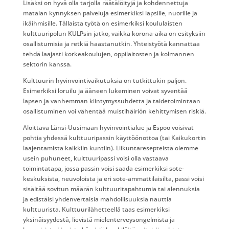
Lisäksi on hyvä olla tarjolla räätälöityjä ja kohdennettuja
matalan kynnyksen palveluja esimerkiksi lapsille, nuorille ja
ikäihmisille. Tällaista työtä on esimerkiksi koululaisten
kulttuuripolun KULPsin jatko, vaikka korona-aika on esityksiin
osallistumisia ja retkiä haastanutkin. Yhteistyötä kannattaa
tehdä laajasti korkeakoulujen, oppilaitosten ja kolmannen
sektorin kanssa.
Kulttuurin hyvinvointivaikutuksia on tutkittukin paljon.
Esimerkiksi loruilu ja ääneen lukeminen voivat syventää
lapsen ja vanhemman kiintymyssuhdetta ja taidetoimintaan
osallistuminen voi vähentää muistihäiriön kehittymisen riskiä.
Aloittava Länsi-Uusimaan hyvinvointialue ja Espoo voisivat
pohtia yhdessä kulttuuripassin käyttöönottoa (tai Kaikukortin
laajentamista kaikkiin kuntiin). Liikuntaresepteistä olemme
usein puhuneet, kulttuuripassi voisi olla vastaava
toimintatapa, jossa passin voisi saada esimerkiksi sote-
keskuksista, neuvoloista ja eri sote-ammattilaisilta, passi voisi
sisältää sovitun määrän kulttuuritapahtumia tai alennuksia
ja edistäisi yhdenvertaisia mahdollisuuksia nauttia
kulttuurista. Kulttuurilähetteellä taas esimerkiksi
yksinäisyydestä, lievistä mielenterveysongelmista ja