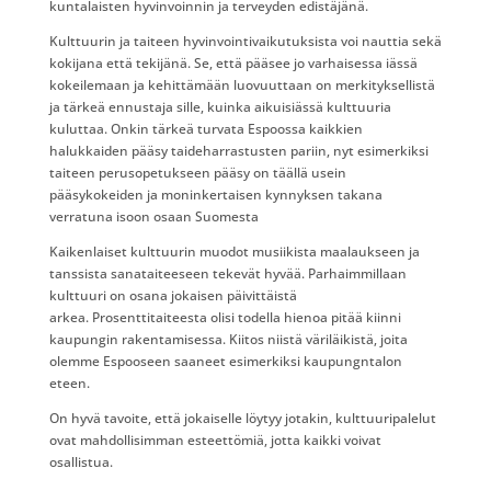
kuntalaisten hyvinvoinnin ja terveyden edistäjänä.
Kulttuurin ja taiteen hyvinvointivaikutuksista voi nauttia sekä
kokijana että tekijänä. Se, että pääsee jo varhaisessa iässä
kokeilemaan ja kehittämään luovuuttaan on merkityksellistä
ja tärkeä ennustaja sille, kuinka aikuisiässä kulttuuria
kuluttaa. Onkin tärkeä turvata Espoossa kaikkien
halukkaiden pääsy taideharrastusten pariin, nyt esimerkiksi
taiteen perusopetukseen pääsy on täällä usein
pääsykokeiden ja moninkertaisen kynnyksen takana
verratuna isoon osaan Suomesta
Kaikenlaiset kulttuurin muodot musiikista maalaukseen ja
tanssista sanataiteeseen tekevät hyvää. Parhaimmillaan
kulttuuri on osana jokaisen päivittäistä
arkea. Prosenttitaiteesta olisi todella hienoa pitää kiinni
kaupungin rakentamisessa. Kiitos niistä väriläikistä, joita
olemme Espooseen saaneet esimerkiksi kaupungntalon
eteen.
On hyvä tavoite, että jokaiselle löytyy jotakin, kulttuuripalelut
ovat mahdollisimman esteettömiä, jotta kaikki voivat
osallistua.