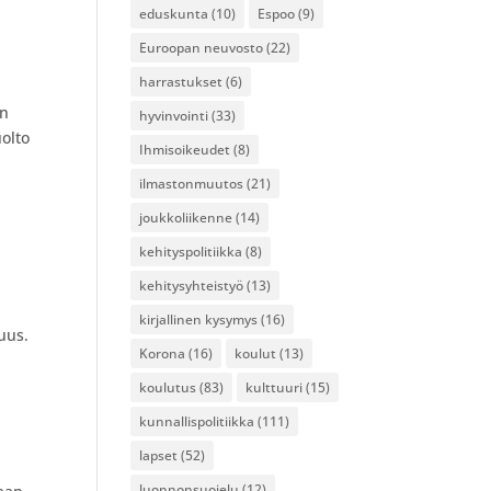
eduskunta
(10)
Espoo
(9)
Euroopan neuvosto
(22)
harrastukset
(6)
on
hyvinvointi
(33)
olto
Ihmisoikeudet
(8)
ilmastonmuutos
(21)
joukkoliikenne
(14)
kehityspolitiikka
(8)
kehitysyhteistyö
(13)
kirjallinen kysymys
(16)
uus.
Korona
(16)
koulut
(13)
koulutus
(83)
kulttuuri
(15)
kunnallispolitiikka
(111)
lapset
(52)
luonnonsuojelu
(12)