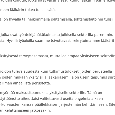
töiden osuutta, jotka eivät varsinaisesti kuulu lääkärin toimenkuv
neen lääkärin tukea tulisi lisätä.
aljon hyvällä tai heikommalla johtamisella. Johtamistaitoihin tulisi
a, jotka ovat työntekijänäkökulmasta julkisella sektorilla paremmin.
sia. Hyvillä työoloilla saamme toivottavasti rekrytoimamme lääkärit
yksityisestä terveysasemasta, mutta laajempaa yksityiseen sektorii
nhoidon tulevaisuudesta kuin tutkimustulokset, joiden perusteella
 joiden mukaan yksityisillä lääkäriasemilla on usein taipumus siir
 ilman aiheellista perustetta.
 myöntää maksusitoumuksia yksityiselle sektorille. Tämä on
yttöönotto aiheuttaisi valitettavasti useita ongelmia alkaen
-korvausten kanssa päällekkäisen järjestelmän kehittämiseen. Sit
n kehittämiseen jatkossakin.