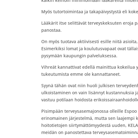
kaikin keinoin minimoimaan lääkäreiltä niiden 
Myös tutortoimintaa ja takapäivystystä eli koke
Lääkärit itse selittävät terveyskeksuten eroja p
panostaa.
On myös tuotava aktiivisesti esille niitä asioit
Esimerkiksi lomat ja koulutusvapaat ovat tällai
pysymään kaupungin palveluksessa.
Vihreät kannattivat edellä mainittua kokeilua 
tukeutumista emme ole kannattaneet.
Syynä tähän ovat niin huoli julkisen terveyde
ulkoistaminen on vain lisännyt kustannuksia ja
vastuu potilaan hoidosta erikoissairaanhoidolle
Pisimpään terveysasemajonossa olleille Espoo
erinomainen järjestelmä, mutta sen laajempi kä
hoitotietojen siirtymättömyydestä uuden, KELA
meidän on panostettava terveysasematoiminna