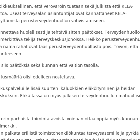
kkeuksellinen, että verovaroin tuetaan sekä julkista että KELA-
oa. Useat terveysalan asiantuntijat ovat kannattaneet KELA-
äyttämistä perusterveydenhuollon vahvistamiseen.
nnettava huolellisesti ja tehtävä sitten päätökset. Terveydenhuoll
merkittävä tekijä terveyskeskusjonoissa. Heikko perusterveydenhu
a nämä rahat ovat taas perusterveydenhuollosta pois. Toivon, että
lanteeseen.
iis päätöksiä sekä kunnan että valtion tasolla.
tusmääriä olisi edelleen nostettava.
kuspalveluille lisää suurten ikäluokkien eläköityminen ja heidän
keskuksiin. Ehkä tässä on myös julkisen terveydenhuollon mahdollis
ktorin parhaista toimintatavoista voidaan ottaa oppia myös kunnan
simerkki.
an palkata erillistä toimistohenkilökuntaa terveysasemille ja pyrkiä