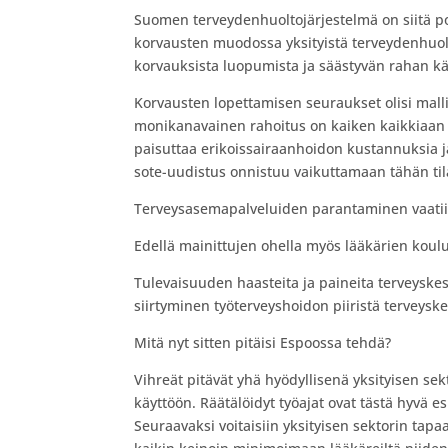
Suomen terveydenhuoltojärjestelmä on siitä poi
korvausten muodossa yksityistä terveydenhuolt
korvauksista luopumista ja säästyvän rahan k
Korvausten lopettamisen seuraukset olisi malli
monikanavainen rahoitus on kaiken kaikkiaan 
paisuttaa erikoissairaanhoidon kustannuksia j
sote-uudistus onnistuu vaikuttamaan tähän ti
Terveysasemapalveluiden parantaminen vaatii s
Edellä mainittujen ohella myös lääkärien koulu
Tulevaisuuden haasteita ja paineita terveyskes
siirtyminen työterveyshoidon piiristä terveys
Mitä nyt sitten pitäisi Espoossa tehdä?
Vihreät pitävät yhä hyödyllisenä yksityisen se
käyttöön. Räätälöidyt työajat ovat tästä hyvä e
Seuraavaksi voitaisiin yksityisen sektorin tapa