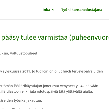
Inka
Työni kansanedustajana
pääsy tulee varmistaa (puheenvuor
tuksia
,
Valtuustopuheet
y syyskuussa 2011. Jo tuolloin on ollut huoli terveyspalveluiden
eettömän lääkärikäyntiajan jonot ovat venyneet yli 42 päivään.
ä tilastoon ei kirjata odotuspäiviä tätä ylittävältä ajalta.
käreiden työaika jakautuu.