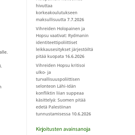
hivuttaa
korkeakoulutukseen
maksullisuutta
7.7.2026
Vihreiden Holopainen ja
Hopsu vaativat: Rydmanin
identiteettipoliittiset
leikkausesitykset järjestöiltä
lle.
pitää kuopata
16.6.2026
Vihreiden Hopsu kritisoi
i.
ulko- ja
turvallisuuspoliittisen
a
selonteon Lähi-Idän
n
konfliktin liian suppeaa
käsittelyä: Suomen pitää
edetä Palestiinan
tunnustamisessa
10.6.2026
Kirjoitusten avainsanoja