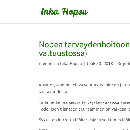
Nopea terveydenhoitoon 
valtuustossa)
mennessä
Inka Hopsu
|
touko 3, 2013
|
Kirjoi
Käsittelyssämme oleva valtuustoaloite on jätett
saatavuudesta.
Tällä hetkellä useissa terveyskeskuksissa kiir
Todellisen tilanteen seuraaminen on vaikeaa, sill
Syyksi on kerrottu lääkärivaje ja se kuinka lää