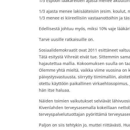
1/3 Espoon lääkäreiden ajasta menee akuuttiho
1/3 ajasta menee lakisääteisiin (esim. koulut, n
1/3 menee ei kiireellisiin vastaanottoihin ja tä
Edellisestä johtuu myös, miksi 10% vaje lääkär
Tarve uusille ratkaisuille on.
Sosiaalidemokraatit ovat 2011 esittäneet valtu
Tätä esitystä Vihreät eivät tue. Sittemmin sam
hajautettua mallia. Kokoomuksen suulla on taas
Olemme yhtä mieltä, vaikka viime vuosina on 
päivystysvastuusta, siirrytty tiimimalliin, alo
otettu käyttöön paikallinen virkaehtosopimus, j
hän itse haluaa.
Näiden toimien vaikutukset selviävät lähivuosi
Kivenlahden terveysasemalla kokeillaan nettobu
terveyspalvelutuottajan pyörittämä terveysa
Paljon on siis tehtykin jo, muttei riittävästi. Hu