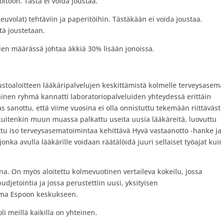
itoon. Tästä ei voida joustaa.
euvolat) tehtäviin ja paperitöihin. Tästäkään ei voida joustaa.
stä joustetaan.
ien määrässä johtaa äkkiä 30% lisään jonoissa.
ustoaloitteen lääkäripalvelujen keskittämistä kolmelle terveysasema
ainen ryhmä kannatti laboratoriopalveluiden yhteydessä erittäin
 sanottu, että viime vuosina ei olla onnistuttu tekemään riittäväst
kuitenkin muun muassa palkattu useita uusia lääkäreitä, luovuttu
itettu iso terveysasematoimintaa kehittävä Hyvä vastaanotto -hanke j
onka avulla lääkärille voidaan räätälöidä juuri sellaiset työajat kui
na. On myös aloitettu kolmevuotinen vertaileva kokeilu, jossa
djetointia ja jossa perustettiin uusi, yksityisen
sema Espoon keskukseen.
oli meillä kaikilla on yhteinen.