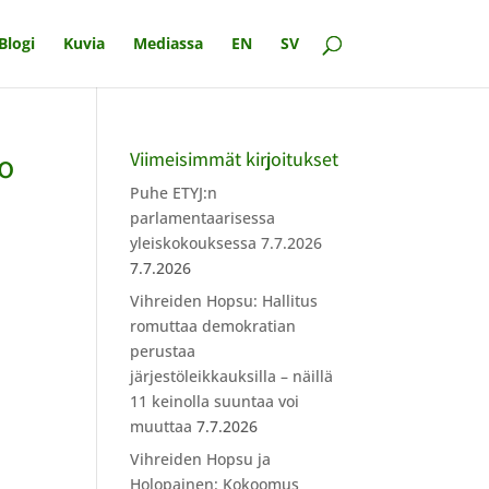
Blogi
Kuvia
Mediassa
EN
SV
o
Viimeisimmät kirjoitukset
Puhe ETYJ:n
parlamentaarisessa
yleiskokouksessa 7.7.2026
7.7.2026
Vihreiden Hopsu: Hallitus
romuttaa demokratian
perustaa
järjestöleikkauksilla – näillä
11 keinolla suuntaa voi
muuttaa
7.7.2026
Vihreiden Hopsu ja
Holopainen: Kokoomus