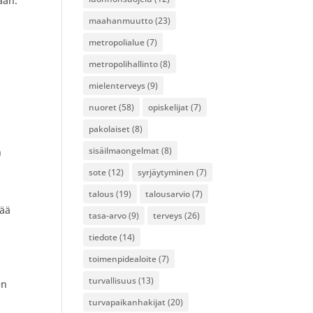
aan.
maahanmuutto
(23)
metropolialue
(7)
metropolihallinto
(8)
mielenterveys
(9)
nuoret
(58)
opiskelijat
(7)
pakolaiset
(8)
sisäilmaongelmat
(8)
n
sote
(12)
syrjäytyminen
(7)
talous
(19)
talousarvio
(7)
tää
tasa-arvo
(9)
terveys
(26)
tiedote
(14)
toimenpidealoite
(7)
turvallisuus
(13)
en
turvapaikanhakijat
(20)