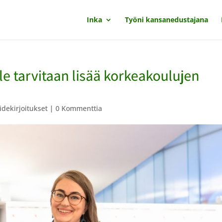
Inka
Työni kansanedustajana
e tarvitaan lisää korkeakoulujen
idekirjoitukset
|
0 Kommenttia