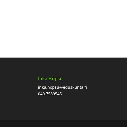
Inka Hopsu
inka.hopsu
@eduskunta.fi
040 7589545