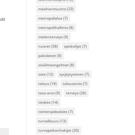
maahanmuutto
(23)
metropolialue
(7)
vät
metropolihallinto
(8)
mielenterveys
(9)
nuoret
(58)
opiskelijat
(7)
pakolaiset
(8)
sisäilmaongelmat
(8)
sote
(12)
syrjäytyminen
(7)
talous
(19)
talousarvio
(7)
tasa-arvo
(9)
terveys
(26)
tiedote
(14)
toimenpidealoite
(7)
turvallisuus
(13)
turvapaikanhakijat
(20)