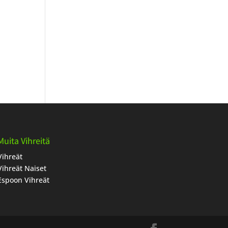
Muita Vihreitä
Vihreät
Vihreät Naiset
Espoon Vihreät