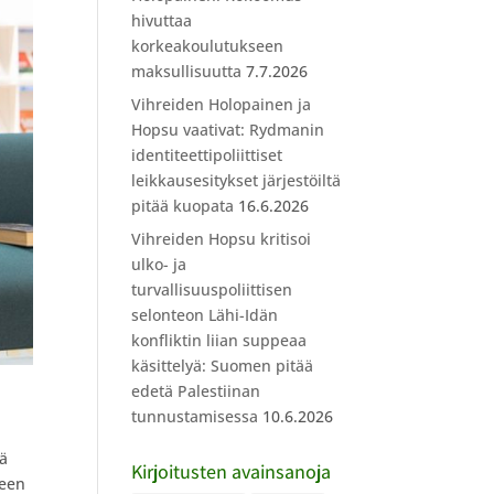
hivuttaa
korkeakoulutukseen
maksullisuutta
7.7.2026
Vihreiden Holopainen ja
Hopsu vaativat: Rydmanin
identiteettipoliittiset
leikkausesitykset järjestöiltä
pitää kuopata
16.6.2026
Vihreiden Hopsu kritisoi
ulko- ja
turvallisuuspoliittisen
selonteon Lähi-Idän
konfliktin liian suppeaa
käsittelyä: Suomen pitää
edetä Palestiinan
tunnustamisessa
10.6.2026
tä
Kirjoitusten avainsanoja
teen