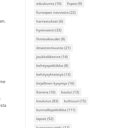
eduskunta
(10)
Espoo
(9)
Euroopan neuvosto
(22)
an,
harrastukset
(6)
hyvinvointi
(33)
Ihmisoikeudet
(8)
ilmastonmuutos
(21)
joukkoliikenne
(14)
kehityspolitiikka
(8)
kehitysyhteistyö
(13)
mme
kirjallinen kysymys
(16)
Korona
(16)
koulut
(13)
e
koulutus
(83)
kulttuuri
(15)
usta
kunnallispolitiikka
(111)
lapset
(52)
luonnonsuojelu
(12)