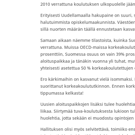
2010 verrattuna koulutuksen ulkopuolelle jä
Erityisesti Uudellamaalla hakupaine on suuri, s
halutuimmista opiskelumaakunnista. Väestöe
sillä nuorten määrän täällä ennustetaan kasvav
Samaan aikaan näemme tilastoista, kuinka S
verrattuna. Muissa OECD-maissa korkeakoulute
prosenttiin, Suomessa osuus on vain 39% prose
aloituspaikkaa ja tänäkin vuonna yli tuhat, mu
yhteisesti asetettua 50 % korkeakoulutettuje
Ero kärkimaihin on kasvanut vielä isommaksi. 
suorittanut korkeakoulututkinnon. Ennen kork
tippumassa kelkasta!
Uusien aloituspaikkojen lisäksi tulee huolehtia
liikaa. Siirtymää tuva-koulutuksesta lukioon 
huolehtia, jotta sekään ei muodostu opintojen
Hallituksen olisi myös selvitettävä, toimiiko 