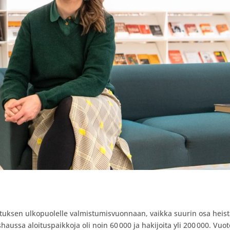
lutuksen ulkopuolelle valmistumisvuonnaan, vaikka suurin osa heis
aussa aloituspaikkoja oli noin 60 000 ja hakijoita yli 200 000. Vuo