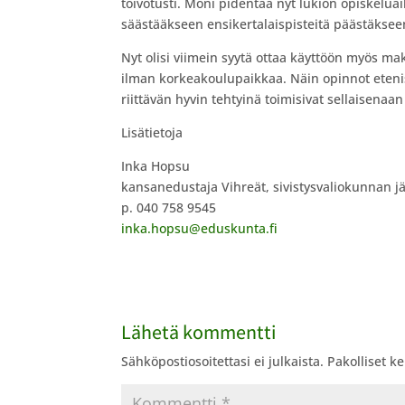
toivotusti. Moni pidentää nyt lukion opiskeluai
säästääkseen ensikertalaispisteitä päästäksee
Nyt olisi viimein syytä ottaa käyttöön myös ma
ilman korkeakoulupaikkaa. Näin opinnot eteni
riittävän hyvin tehtyinä toimisivat sellaisena
Lisätietoja
Inka Hopsu
kansanedustaja Vihreät, sivistysvaliokunnan j
p. 040 758 9545
inka.hopsu@eduskunta.fi
Lähetä kommentti
Sähköpostiosoitettasi ei julkaista.
Pakolliset k