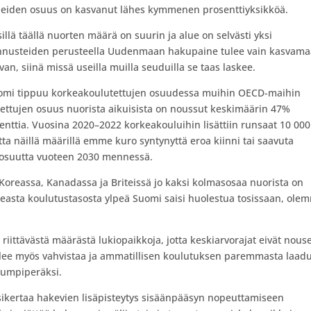
äneiden osuus on kasvanut lähes kymmenen prosenttiyksikköä.
illä täällä nuorten määrä on suurin ja alue on selvästi yksi
nnusteiden perusteella Uudenmaan hakupaine tulee vain kasvama
an, siinä missä useilla muilla seuduilla se taas laskee.
uomi tippuu korkeakoulutettujen osuudessa muihin OECD-maihin
ttujen osuus nuorista aikuisista on noussut keskimäärin 47%
nttia. Vuosina 2020–2022 korkeakouluihin lisättiin runsaat 10 000
tta näillä määrillä emme kuro syntynyttä eroa kiinni tai saavuta
n osuutta vuoteen 2030 mennessä.
Koreassa, Kanadassa ja Briteissä jo kaksi kolmasosaa nuorista on
easta koulutustasosta ylpeä Suomi saisi huolestua tosissaan, ole
 riittävästä määrästä lukiopaikkoja, jotta keskiarvorajat eivät nous
tulee myös vahvistaa ja ammatillisen koulutuksen paremmasta laad
 umpiperäksi.
ensikertaa hakevien lisäpisteytys sisäänpääsyn nopeuttamiseen