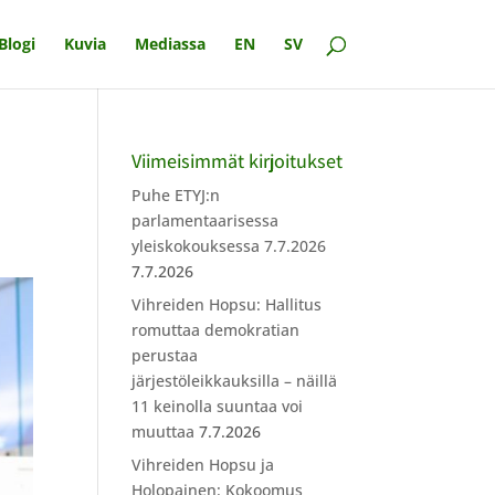
Blogi
Kuvia
Mediassa
EN
SV
Viimeisimmät kirjoitukset
Puhe ETYJ:n
parlamentaarisessa
yleiskokouksessa 7.7.2026
7.7.2026
Vihreiden Hopsu: Hallitus
romuttaa demokratian
perustaa
järjestöleikkauksilla – näillä
11 keinolla suuntaa voi
muuttaa
7.7.2026
Vihreiden Hopsu ja
Holopainen: Kokoomus