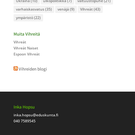
Ukraina
(10)
ulkopolitiikka
(7)
valtuustopuhe
(21)
varhaiskasvatus
(35)
venäjä
(9)
Vihreät
(43)
ympäristö
(22)
Muita Vihreitä
Vihreät
Vihreät Naiset
Espoon Vihreät
Vihreiden blogi
Inka Hopsu
inka.hopsu
@eduskunta.fi
040 7589545