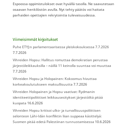
Espoossa oppimistulokset ovat hyvällä tasolla. Ne saavutetaan
osaavan henkilöstön avulla. Nyt tehty päätös voi haitata
parhaiden opettajien rekrytointia tulevaisuudessa.
Viimeisimmät kirjoitukset
Puhe ETYJ:n parlamentaarisessa yleiskokouksessa 7.7.2026
7.7.2026
Vihreiden Hopsu: Hallitus romuttaa demokratian perustaa
järjestöleikkauksilla – näillä 11 keinolla suuntaa voi muuttaa
7.7.2026
Vihreiden Hopsu ja Holopainen: Kokoomus hivuttaa
korkeakoulutukseen maksullisuutta
7.7.2026
Vihreiden Holopainen ja Hopsu vaativat: Rydmanin
identiteettipoliittiset leikkausesitykset järjestöiltä pitää
kuopata
16.6.2026
Vihreiden Hopsu kritisoi ulko- ja turvallisuuspoliittisen
selonteon Lähi-Idän konfliktin liian suppeaa käsittelyä:
Suomen pitää edetä Palestiinan tunnustamisessa
10.6.2026