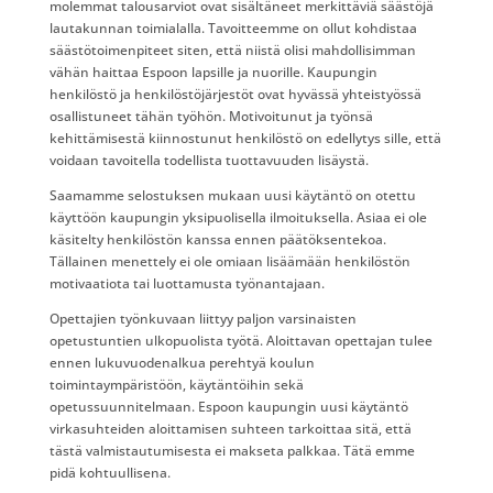
molemmat talousarviot ovat sisältäneet merkittäviä säästöjä
lautakunnan toimialalla. Tavoitteemme on ollut kohdistaa
säästötoimenpiteet siten, että niistä olisi mahdollisimman
vähän haittaa Espoon lapsille ja nuorille. Kaupungin
henkilöstö ja henkilöstöjärjestöt ovat hyvässä yhteistyössä
osallistuneet tähän työhön. Motivoitunut ja työnsä
kehittämisestä kiinnostunut henkilöstö on edellytys sille, että
voidaan tavoitella todellista tuottavuuden lisäystä.
Saamamme selostuksen mukaan uusi käytäntö on otettu
käyttöön kaupungin yksipuolisella ilmoituksella. Asiaa ei ole
käsitelty henkilöstön kanssa ennen päätöksentekoa.
Tällainen menettely ei ole omiaan lisäämään henkilöstön
motivaatiota tai luottamusta työnantajaan.
Opettajien työnkuvaan liittyy paljon varsinaisten
opetustuntien ulkopuolista työtä. Aloittavan opettajan tulee
ennen lukuvuodenalkua perehtyä koulun
toimintaympäristöön, käytäntöihin sekä
opetussuunnitelmaan. Espoon kaupungin uusi käytäntö
virkasuhteiden aloittamisen suhteen tarkoittaa sitä, että
tästä valmistautumisesta ei makseta palkkaa. Tätä emme
pidä kohtuullisena.