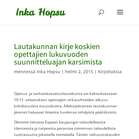
Lautakunnan kirje koskien
opettajien lukuvuoden
suunnitteluajan karsimista
mennessä
Inka Hopsu
|
helmi 2, 2015
|
Kirjoituksia
Opetus- ja varhaiskasvatuslautakunta sai kokouksessaan
19.11. selostuksen opettajien virkasuhteiden alkuun
kohdistuvista muutoksista. Allekirjoittaneet lautakunnan
jäsenet haluavat ilmaista huolensa tehdyistä päätöksistä.
Olemme tietoisia Espoon kaupungin taloudellisesta
tilanteesta ja tarpeesta parantaa toiminnan taloudellista
tuottavuutta jokaisella toimialalla. Tämän valtuustokauden