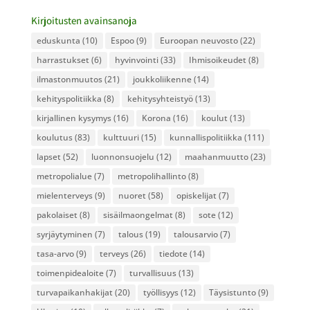
Kirjoitusten avainsanoja
eduskunta
(10)
Espoo
(9)
Euroopan neuvosto
(22)
harrastukset
(6)
hyvinvointi
(33)
Ihmisoikeudet
(8)
ilmastonmuutos
(21)
joukkoliikenne
(14)
kehityspolitiikka
(8)
kehitysyhteistyö
(13)
kirjallinen kysymys
(16)
Korona
(16)
koulut
(13)
koulutus
(83)
kulttuuri
(15)
kunnallispolitiikka
(111)
lapset
(52)
luonnonsuojelu
(12)
maahanmuutto
(23)
metropolialue
(7)
metropolihallinto
(8)
mielenterveys
(9)
nuoret
(58)
opiskelijat
(7)
pakolaiset
(8)
sisäilmaongelmat
(8)
sote
(12)
syrjäytyminen
(7)
talous
(19)
talousarvio
(7)
tasa-arvo
(9)
terveys
(26)
tiedote
(14)
toimenpidealoite
(7)
turvallisuus
(13)
turvapaikanhakijat
(20)
työllisyys
(12)
Täysistunto
(9)