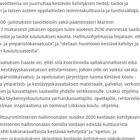
voitteena on juurruttaa kestävän kehityksen tiedot, taidot ja
ja toisen asteen oppilaitosten toimintakulttuuria ja tuntisisältöjä
0 -julistuksen tavoitteisiin sekä pääministeri Marinin
4.7 mukaisesti jokaisen oppijan tulee vuoteen 2030 mennessä saad
edot ja taidot koulutuksen kautta. Hallitusohjelmassa linjataan, et
- ja ympäristökasvatusta” ja ”otetaan huomioon kestävä kehitys ja
i koulutusasteilla”.
vatuksen haaste on, ettei sitä koordinoida valtakunnallisesti eikä
 kestävyyskasvatuksen edistämiseen, jolloin sille on vaikea varata
ympäristökasvatus- ja opetusalan järjestöjen luoma Kestävä koulu -
 ympäristö- ja kestävyyskasvatuksen materiaalit, palvelut, verkost
en ja kasvattajien saataville yhdelle verkkosivulle. Lisäksi ohjelma
ekä täydennyskoulutusta varhaiskasvattajille, opettajille, rehtoreille
jelman inspiraationa on toiminut Liikkuva koulu -ohjelma.
ulttuuriministeriön hallinnonalan vuoden 2020 kestävän kehityksen
inisteriön hallinnonalan toimilla voidaan edistää kulttuurista
hti kokonaisvaltaista kestävää kehitystä” ja ”opetus- ja
ksen ja koulutuksen järjestäjiä kestävän kehityksen näkökulmien