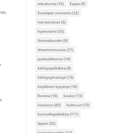
eduskunta
(10)
Espoo
(9)
hin,
Euroopan neuvosto
(22)
harrastukset
(6)
hyvinvointi
(33)
Ihmisoikeudet
(8)
ilmastonmuutos
(21)
joukkoliikenne
(14)
n
kehityspolitiikka
(8)
kehitysyhteistyö
(13)
kirjallinen kysymys
(16)
Korona
(16)
koulut
(13)
n
koulutus
(83)
kulttuuri
(15)
kunnallispolitiikka
(111)
lapset
(52)
luonnonsuojelu
(12)