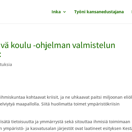
Inka
Työni kansanedustajana
ävä koulu -ohjelman valmistelun
:
ituksia
miskuntaa kohtaavat kriisit, ja ne uhkaavat paitsi miljoonan eliöl
lviytyä maapallolla. Siitä huolimatta toimet ympäristökriisin
lisätä tietoisuutta ja ymmärrystä sekä sitouttaa ihmisiä toimimaan
n ympäristö- ja kasvatusalan järjestöt ovat laatineet esityksen Kes