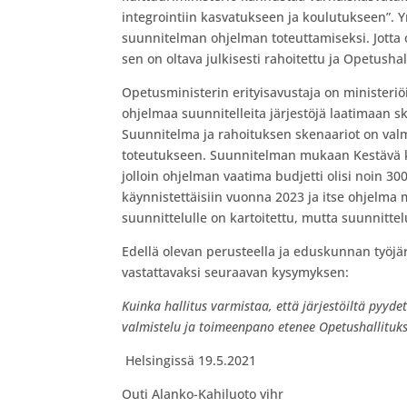
integrointiin kasvatukseen ja koulutukseen”. Y
suunnitelman ohjelman toteuttamiseksi. Jotta 
sen on oltava julkisesti rahoitettu ja Opetush
Opetusministerin erityisavustaja on ministeriö
ohjelmaa suunnitelleita järjestöjä laatimaan sk
Suunnitelma ja rahoituksen skenaariot on val
toteutukseen. Suunnitelman mukaan Kestävä k
jolloin ohjelman vaatima budjetti olisi noin 3
käynnistettäisiin vuonna 2023 ja itse ohjelma
suunnittelulle on kartoitettu, mutta suunnittelu
Edellä olevan perusteella ja eduskunnan työjä
vastattavaksi seuraavan kysymyksen:
Kuinka hallitus varmistaa, että järjestöiltä pyy
valmistelu ja toimeenpano etenee Opetushallituk
Helsingissä 19.5.2021
Outi Alanko-Kahiluoto vihr