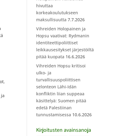
hivuttaa
.
korkeakoulutukseen
maksullisuutta
7.7.2026
a
Vihreiden Holopainen ja
tä
Hopsu vaativat: Rydmanin
identiteettipoliittiset
leikkausesitykset järjestöiltä
pitää kuopata
16.6.2026
Vihreiden Hopsu kritisoi
ulko- ja
turvallisuuspoliittisen
ot,
selonteon Lähi-Idän
konfliktin liian suppeaa
 ja
käsittelyä: Suomen pitää
edetä Palestiinan
tunnustamisessa
10.6.2026
Kirjoitusten avainsanoja