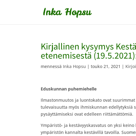
Kirjallinen kysymys Kest
etenemisestä (19.5.2021)
mennessä
Inka Hopsu
|
touko 21, 2021
|
Kirjo
Eduskunnan puhemiehelle
Ilmastonmuutos ja luontokato ovat suurimmat ih
tulevaisuutta myös ihmiskunnan edellytyksiä se
pysäyttämiseksi ovat edelleen riittämättömiä.
Ympäristö- ja kestävyyskasvatus on yksi keino 
ympäristön kannalta kestävillä tavoilla. Suome