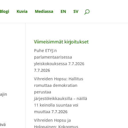
Blogi
Kuvia
Mediassa
EN
SV
Viimeisimmät kirjoitukset
Puhe ETYJ:n
parlamentaarisessa
yleiskokouksessa 7.7.2026
7.7.2026
Vihreiden Hopsu: Hallitus
romuttaa demokratian
perustaa
ajin
järjestöleikkauksilla – näillä
11 keinolla suuntaa voi
muuttaa
7.7.2026
Vihreiden Hopsu ja
tävä
Holopainen: Kokoomus