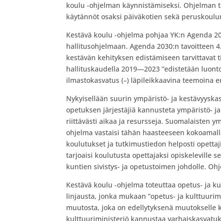
koulu -ohjelman käynnistämiseksi. Ohjelman ta
käytännöt osaksi päiväkotien sekä peruskoulun 
Kestävä koulu -ohjelma pohjaa YK:n Agenda 203
hallitusohjelmaan. Agenda 2030:n tavoitteen 
kestävän kehityksen edistämiseen tarvittavat ti
hallituskaudella 2019—2023 ”edistetään luonto
ilmastokasvatus (–) läpileikkaavina teemoina er
Nykyisellään suurin ympäristö- ja kestävyyskas
opetuksen järjestäjiä kannusteta ympäristö- ja
riittävästi aikaa ja resursseja. Suomalaisten 
ohjelma vastaisi tähän haasteeseen kokoamalla
koulutukset ja tutkimustiedon helposti opettaji
tarjoaisi koulutusta opettajaksi opiskeleville s
kuntien sivistys- ja opetustoimen johdolle. Oh
Kestävä koulu -ohjelma toteuttaa opetus- ja k
linjausta, jonka mukaan ”opetus- ja kulttuurim
muutosta, joka on edellytyksenä muutokselle ko
kulttuuriministeriö kannustaa varhaiskasvatu