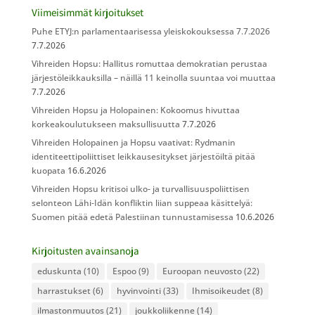
Viimeisimmät kirjoitukset
Puhe ETYJ:n parlamentaarisessa yleiskokouksessa 7.7.2026
7.7.2026
Vihreiden Hopsu: Hallitus romuttaa demokratian perustaa
järjestöleikkauksilla – näillä 11 keinolla suuntaa voi muuttaa
7.7.2026
Vihreiden Hopsu ja Holopainen: Kokoomus hivuttaa
korkeakoulutukseen maksullisuutta
7.7.2026
Vihreiden Holopainen ja Hopsu vaativat: Rydmanin
identiteettipoliittiset leikkausesitykset järjestöiltä pitää
kuopata
16.6.2026
Vihreiden Hopsu kritisoi ulko- ja turvallisuuspoliittisen
selonteon Lähi-Idän konfliktin liian suppeaa käsittelyä:
Suomen pitää edetä Palestiinan tunnustamisessa
10.6.2026
Kirjoitusten avainsanoja
eduskunta
(10)
Espoo
(9)
Euroopan neuvosto
(22)
harrastukset
(6)
hyvinvointi
(33)
Ihmisoikeudet
(8)
ilmastonmuutos
(21)
joukkoliikenne
(14)