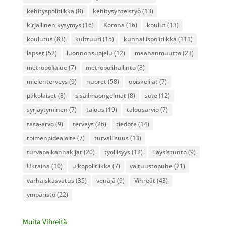
kehityspolitiikka
(8)
kehitysyhteistyö
(13)
kirjallinen kysymys
(16)
Korona
(16)
koulut
(13)
koulutus
(83)
kulttuuri
(15)
kunnallispolitiikka
(111)
lapset
(52)
luonnonsuojelu
(12)
maahanmuutto
(23)
metropolialue
(7)
metropolihallinto
(8)
mielenterveys
(9)
nuoret
(58)
opiskelijat
(7)
pakolaiset
(8)
sisäilmaongelmat
(8)
sote
(12)
syrjäytyminen
(7)
talous
(19)
talousarvio
(7)
tasa-arvo
(9)
terveys
(26)
tiedote
(14)
toimenpidealoite
(7)
turvallisuus
(13)
turvapaikanhakijat
(20)
työllisyys
(12)
Täysistunto
(9)
Ukraina
(10)
ulkopolitiikka
(7)
valtuustopuhe
(21)
varhaiskasvatus
(35)
venäjä
(9)
Vihreät
(43)
ympäristö
(22)
Muita Vihreitä