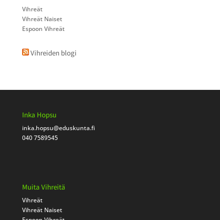
Vihreät
Vihreät Naiset
Espoon Vihreät
Vihreiden blogi
Inka Hopsu
inka.hopsu
@eduskunta.fi
040 7589545
Muita Vihreitä
Vihreät
Vihreät Naiset
Espoon Vihreät