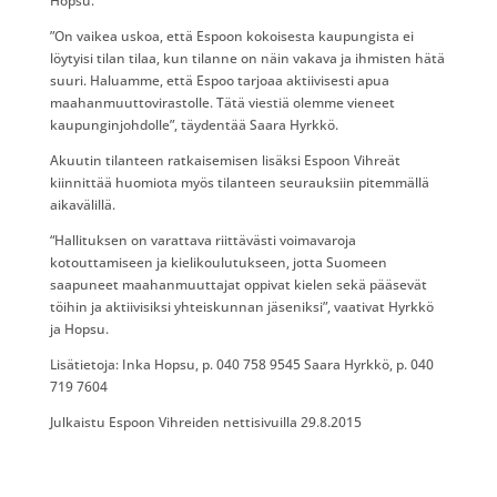
Hopsu.
”On vaikea uskoa, että Espoon kokoisesta kaupungista ei
löytyisi tilan tilaa, kun tilanne on näin vakava ja ihmisten hätä
suuri. Haluamme, että Espoo tarjoaa aktiivisesti apua
maahanmuuttovirastolle. Tätä viestiä olemme vieneet
kaupunginjohdolle”, täydentää Saara Hyrkkö.
Akuutin tilanteen ratkaisemisen lisäksi Espoon Vihreät
kiinnittää huomiota myös tilanteen seurauksiin pitemmällä
aikavälillä.
“Hallituksen on varattava riittävästi voimavaroja
kotouttamiseen ja kielikoulutukseen, jotta Suomeen
saapuneet maahanmuuttajat oppivat kielen sekä pääsevät
töihin ja aktiivisiksi yhteiskunnan jäseniksi”, vaativat Hyrkkö
ja Hopsu.
Lisätietoja: Inka Hopsu, p. 040 758 9545 Saara Hyrkkö, p. 040
719 7604
Julkaistu Espoon Vihreiden nettisivuilla 29.8.2015