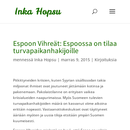
Espoon Vihreät: Espoossa on tilaa
turvapaikanhakijoille
mennessä
Inka Hopsu
|
marras 9, 2015
|
Kirjoituksia
Pitkittyneiden kriisien, kuten Syyrian sisällissodan takia
miljoonat ihmiset ovat joutuneet jättämään kotinsa ja
pakenemaan. Pakolaistilanne on erityisen vaikea
kriisialueiden naapurimaissa. Myös Suomeen tulevien
turvapaikanhakijoiden määrä on kasvanut viime aikoina
erittäin nopeasti. Vastaanottokeskukset ovat täyttyneet
ääriään myöten ja uusia tiloja etsitään ympäri Suomen
kuumeisesti.