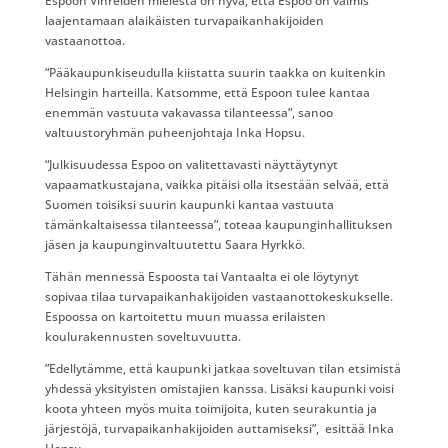
Espoon Vihreiden mielestä on hyvä, että Espoo on valmis
laajentamaan alaikäisten turvapaikanhakijoiden
vastaanottoa.
“Pääkaupunkiseudulla kiistatta suurin taakka on kuitenkin
Helsingin harteilla. Katsomme, että Espoon tulee kantaa
enemmän vastuuta vakavassa tilanteessa”, sanoo
valtuustoryhmän puheenjohtaja Inka Hopsu.
“Julkisuudessa Espoo on valitettavasti näyttäytynyt
vapaamatkustajana, vaikka pitäisi olla itsestään selvää, että
Suomen toisiksi suurin kaupunki kantaa vastuuta
tämänkaltaisessa tilanteessa”, toteaa kaupunginhallituksen
jäsen ja kaupunginvaltuutettu Saara Hyrkkö.
Tähän mennessä Espoosta tai Vantaalta ei ole löytynyt
sopivaa tilaa turvapaikanhakijoiden vastaanottokeskukselle.
Espoossa on kartoitettu muun muassa erilaisten
koulurakennusten soveltuvuutta.
”Edellytämme, että kaupunki jatkaa soveltuvan tilan etsimistä
yhdessä yksityisten omistajien kanssa. Lisäksi kaupunki voisi
koota yhteen myös muita toimijoita, kuten seurakuntia ja
järjestöjä, turvapaikanhakijoiden auttamiseksi”, esittää Inka