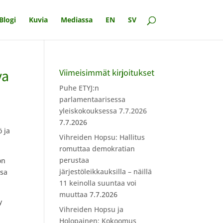
Blogi
Kuvia
Mediassa
EN
SV
va
Viimeisimmät kirjoitukset
Puhe ETYJ:n
parlamentaarisessa
yleiskokouksessa 7.7.2026
7.7.2026
ö ja
Vihreiden Hopsu: Hallitus
romuttaa demokratian
perustaa
on
järjestöleikkauksilla – näillä
ssa
11 keinolla suuntaa voi
muuttaa
7.7.2026
y
Vihreiden Hopsu ja
Holopainen: Kokoomus