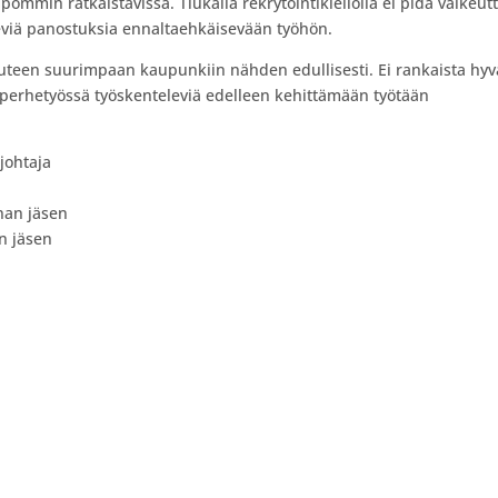
pommin ratkaistavissa. Tiukalla rekrytointikiellolla ei pidä vaikeut
ärkeviä panostuksia ennaltaehkäisevään työhön.
uuteen suurimpaan kaupunkiin nähden edullisesti. Ei rankaista hyv
 perhetyössä työskenteleviä edelleen kehittämään työtään
johtaja
nan jäsen
n jäsen