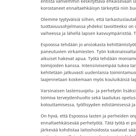
entistä vahvemmin keskityttävä ehkäisevään 
korostaneet ennaltaehkäisyn tärkeyttä niin bud
Olemme tyytyväisiä siihen, että tarkastuslaut
tuottavuusohjelmassa yhdeksi tavoitteeksi on
vaiheessa ja lähellä lapsen kasvuympäristöä. T
Espoossa tehdään jo ansiokasta kehittämistyötä
paneutuvien virkamiesten. Työn kokonaisvaltai
aikuiset hakevat apua. Työtä tehdään moniammat
toimijoiden kanssa. Intensiivisempää tukea tarj
kehitetään jatkuvasti uudenlaisia toimintamuot
laajennetaan koskemaan myös kouluikäisiä lap
Varsinaisen lastensuojelu- ja perhetyön lisäks
toimiva terveydenhuolto sekä laadukas opetu
kotouttamisessa, työllisyyden edistämisessä ja
On hyvä, että Espoossa lasten ja perheiden on
ennaltaehkäisevää perhetyötä. Tätä työtä ei pi
järkevää kohdistaa laitoshoidosta saatavat s