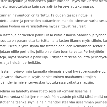
lastensuojeluun ja varhaiseen puuttumiseen. Myös me vihreät ole
jettineuvotteluissa kuin sosiaali- ja terveyslautakunnassa.
akunnan havaintoon on tartuttu. Talouden tasapainotus- ja
 otettu lasten ja perheiden auttaminen mahdollisimman varhaisess
ähän työhön on varmistettava myös riittävät resurssit.
 lasten ja perheiden palveluissa kiitos asiansa osaavien ja työhön
suutta on parannettu kartoittamalla lasten tilanne myös silloin, k
illisesti ja yhteistyötä tiivistetään edelleen kolmannen sektorin
otaan niille perheille, joilla on eniten tuen tarvetta. Perhetyöhön
oja, myös sähköisiä palveluja. Erityisen tärkeää on, että perhetyöt
sia ja heidän perheitään.
i lasten hyvinvoinnin kannalta olennaisia ovat hyvät peruspalvelut,
s ja varhaiskasvatus. Myös onnistuminen maahanmuuttajien
 päihde- ja mielenterveyskuntoutuksessa vaikuttaa lapsiin.
gelmia on lähdetty määrätietoisesti ratkomaan lisäämällä
dä vaarantaa säästöjen nimissä. Päin vastoin pitkällä tähtäimellä o
äästöt ennaltaehkäisyyn ja näin mahdollistaa yhä useamman perhee