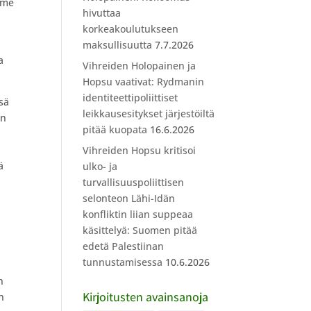
mme
hivuttaa
korkeakoulutukseen
maksullisuutta
7.7.2026
a
Vihreiden Holopainen ja
Hopsu vaativat: Rydmanin
identiteettipoliittiset
sä
leikkausesitykset järjestöiltä
un
pitää kuopata
16.6.2026
Vihreiden Hopsu kritisoi
ä
ulko- ja
turvallisuuspoliittisen
selonteon Lähi-Idän
konfliktin liian suppeaa
käsittelyä: Suomen pitää
edetä Palestiinan
tunnustamisessa
10.6.2026
n
Kirjoitusten avainsanoja
n