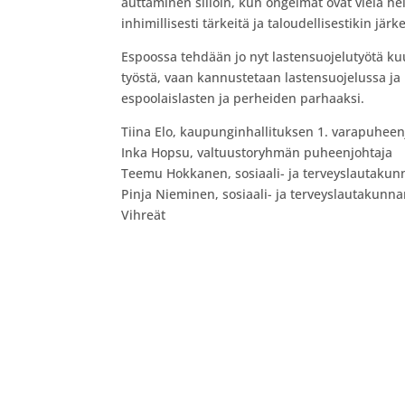
auttaminen silloin, kun ongelmat ovat vielä hel
inhimillisesti tärkeitä ja taloudellisestikin j
Espoossa tehdään jo nyt lastensuojelutyötä k
työstä, vaan kannustetaan lastensuojelussa ja
espoolaislasten ja perheiden parhaaksi.
Tiina Elo, kaupunginhallituksen 1. varapuheen
Inka Hopsu, valtuustoryhmän puheenjohtaja
Teemu Hokkanen, sosiaali- ja terveyslautakun
Pinja Nieminen, sosiaali- ja terveyslautakunna
Vihreät