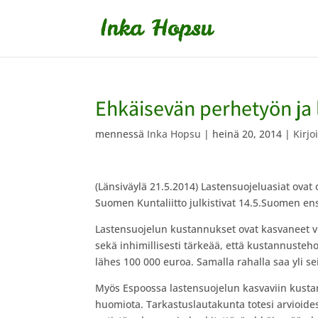
Ehkäisevän perhetyön ja 
mennessä
Inka Hopsu
|
heinä 20, 2014
|
Kirjo
(Länsiväylä 21.5.2014) Lastensuojeluasiat ovat o
Suomen Kuntaliitto julkistivat 14.5.Suomen en
Lastensuojelun kustannukset ovat kasvaneet v
sekä inhimillisesti tärkeää, että kustannuste
lähes 100 000 euroa. Samalla rahalla saa yli se
Myös Espoossa lastensuojelun kasvaviin kustan
huomiota. Tarkastuslautakunta totesi arvioid