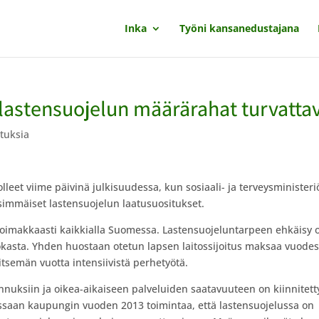
Inka
Työni kansanedustajana
lastensuojelun määrärahat turvatta
ituksia
lleet viime päivinä julkisuudessa, kun sosiaali- ja terveysministeri
simmäiset lastensuojelun laatusuositukset.
oimakkaasti kaikkialla Suomessa. Lastensuojeluntarpeen ehkäisy 
hokasta. Yhden huostaan otetun lapsen laitossijoitus maksaa vuode
itsemän vuotta intensiivistä perhetyötä.
nuksiin ja oikea-aikaiseen palveluiden saatavuuteen on kiinnitett
essaan kaupungin vuoden 2013 toimintaa, että lastensuojelussa on