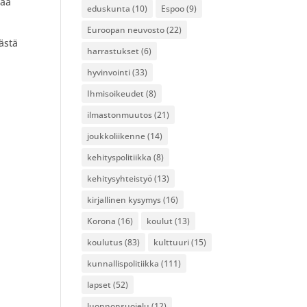
taa
eduskunta
(10)
Espoo
(9)
Euroopan neuvosto
(22)
ästä
harrastukset
(6)
hyvinvointi
(33)
Ihmisoikeudet
(8)
ilmastonmuutos
(21)
joukkoliikenne
(14)
kehityspolitiikka
(8)
kehitysyhteistyö
(13)
kirjallinen kysymys
(16)
Korona
(16)
koulut
(13)
koulutus
(83)
kulttuuri
(15)
kunnallispolitiikka
(111)
lapset
(52)
luonnonsuojelu
(12)