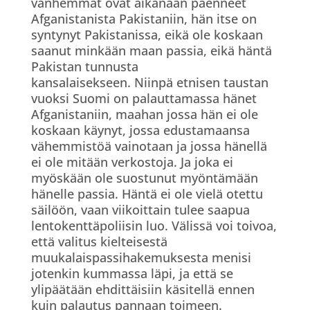
vanhemmat ovat aikanaan paenneet
Afganistanista Pakistaniin, hän itse on
syntynyt Pakistanissa, eikä ole koskaan
saanut minkään maan passia, eikä häntä
Pakistan tunnusta
kansalaisekseen. Niinpä etnisen taustan
vuoksi Suomi on palauttamassa hänet
Afganistaniin, maahan jossa hän ei ole
koskaan käynyt, jossa edustamaansa
vähemmistöä vainotaan ja jossa hänellä
ei ole mitään verkostoja. Ja joka ei
myöskään ole suostunut myöntämään
hänelle passia. Häntä ei ole vielä otettu
säilöön, vaan viikoittain tulee saapua
lentokenttäpoliisin luo. Välissä voi toivoa,
että valitus kielteisestä
muukalaispassihakemuksesta menisi
jotenkin kummassa läpi, ja että se
ylipäätään ehdittäisiin käsitellä ennen
kuin palautus pannaan toimeen.