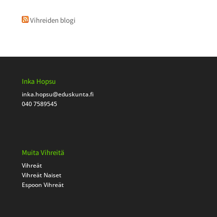
Vihreiden blogi
Inka Hopsu
inka.hopsu
@eduskunta.fi
040 7589545
Muita Vihreitä
Vihreät
Vihreät Naiset
Espoon Vihreät