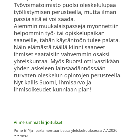
Työvoimatoimisto puolsi oleskelulupaa
työllistymisen perusteella, mutta ilman
passia sitä ei voi saada.
Aiemmin muukalaispasseja myönnettiin
helpommin työ- tai opiskelupaikan
saaneille, tähän käytäntöön tulee palata.
Näin elämästä täällä kiinni saaneet
ihmiset saataisiin vahvemmin osaksi
yhteiskuntaa. Myös Ruotsi otti vastikään
yhden askeleen lainsäädännössään
turvaten oleskelun opintojen perusteella.
Nyt kallis Suomi, ihmisarvo ja
ihmisoikeudet kunniaan pian!
Viimeisimmät kirjoitukset
Puhe ETYJ:n parlamentaarisessa yleiskokouksessa 7.7.2026
7.7.2026