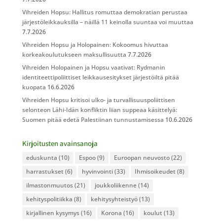
Vihreiden Hopsu: Hallitus romuttaa demokratian perustaa
järjestöleikkauksilla – näillä 11 keinolla suuntaa voi muuttaa
7.7.2026
Vihreiden Hopsu ja Holopainen: Kokoomus hivuttaa
korkeakoulutukseen maksullisuutta
7.7.2026
Vihreiden Holopainen ja Hopsu vaativat: Rydmanin
identiteettipoliittiset leikkausesitykset järjestöiltä pitää
kuopata
16.6.2026
Vihreiden Hopsu kritisoi ulko- ja turvallisuuspoliittisen
selonteon Lähi-Idän konfliktin liian suppeaa käsittelyä:
Suomen pitää edetä Palestiinan tunnustamisessa
10.6.2026
Kirjoitusten avainsanoja
eduskunta
(10)
Espoo
(9)
Euroopan neuvosto
(22)
harrastukset
(6)
hyvinvointi
(33)
Ihmisoikeudet
(8)
ilmastonmuutos
(21)
joukkoliikenne
(14)
kehityspolitiikka
(8)
kehitysyhteistyö
(13)
kirjallinen kysymys
(16)
Korona
(16)
koulut
(13)