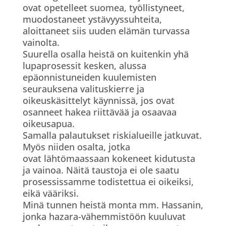
ovat opetelleet suomea, työllistyneet,
muodostaneet ystävyyssuhteita,
aloittaneet siis uuden elämän turvassa
vainolta.
Suurella osalla heistä on kuitenkin yhä
lupaprosessit kesken, alussa
epäonnistuneiden kuulemisten
seurauksena valituskierre ja
oikeuskäsittelyt käynnissä, jos ovat
osanneet hakea riittävää ja osaavaa
oikeusapua.
Samalla palautukset riskialueille jatkuvat.
Myös niiden osalta, jotka
ovat lähtömaassaan kokeneet kidutusta
ja vainoa. Näitä taustoja ei ole saatu
prosessissamme todistettua ei oikeiksi,
eikä vääriksi.
Minä tunnen heistä monta mm. Hassanin,
jonka hazara-vähemmistöön kuuluvat