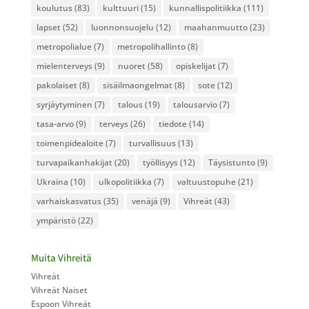
koulutus
(83)
kulttuuri
(15)
kunnallispolitiikka
(111)
lapset
(52)
luonnonsuojelu
(12)
maahanmuutto
(23)
metropolialue
(7)
metropolihallinto
(8)
mielenterveys
(9)
nuoret
(58)
opiskelijat
(7)
pakolaiset
(8)
sisäilmaongelmat
(8)
sote
(12)
syrjäytyminen
(7)
talous
(19)
talousarvio
(7)
tasa-arvo
(9)
terveys
(26)
tiedote
(14)
toimenpidealoite
(7)
turvallisuus
(13)
turvapaikanhakijat
(20)
työllisyys
(12)
Täysistunto
(9)
Ukraina
(10)
ulkopolitiikka
(7)
valtuustopuhe
(21)
varhaiskasvatus
(35)
venäjä
(9)
Vihreät
(43)
ympäristö
(22)
Muita Vihreitä
Vihreät
Vihreät Naiset
Espoon Vihreät