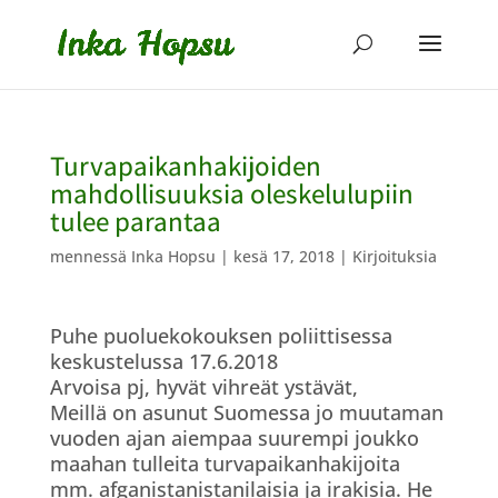
Turvapaikanhakijoiden
mahdollisuuksia oleskelulupiin
tulee parantaa
mennessä
Inka Hopsu
|
kesä 17, 2018
|
Kirjoituksia
Puhe puoluekokouksen poliittisessa
keskustelussa 17.6.2018
Arvoisa pj, hyvät vihreät ystävät,
Meillä on asunut Suomessa jo muutaman
vuoden ajan aiempaa suurempi joukko
maahan tulleita turvapaikanhakijoita
mm. afganistanistanilaisia ja irakisia. He