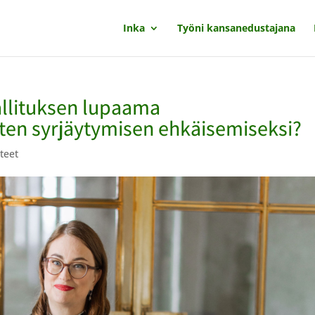
Inka
Työni kansanedustajana
allituksen lupaama
en syrjäytymisen ehkäisemiseksi?
teet