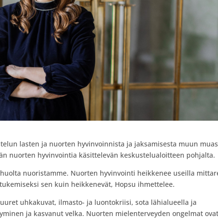
telun lasten ja nuorten hyvinvoinnista ja jaksamisesta muun mua
 nuorten hyvinvointia käsittelevän keskustelualoitteen pohjalta.
 huolta nuoristamme. Nuorten hyvinvointi heikkenee useilla mittare
 tukemiseksi sen kuin heikkenevät, Hopsu ihmettelee.
ret uhkakuvat, ilmasto- ja luontokriisi, sota lähialueella ja
ntyminen ja kasvanut velka. Nuorten mielenterveyden ongelmat ova