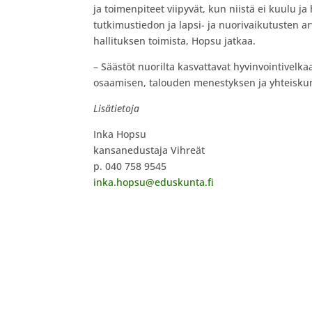
ja toimenpiteet viipyvät, kun niistä ei kuulu j
tutkimustiedon ja lapsi- ja nuorivaikutusten a
hallituksen toimista, Hopsu jatkaa.
– Säästöt nuorilta kasvattavat hyvinvointivelk
osaamisen, talouden menestyksen ja yhteiskun
Lisätietoja
Inka Hopsu
kansanedustaja Vihreät
p. 040 758 9545
inka.hopsu@eduskunta.fi