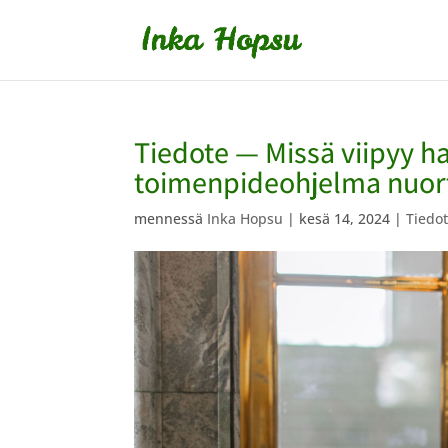
Tiedote — Missä viipyy h
toimenpideohjelma nuort
mennessä
Inka Hopsu
|
kesä 14, 2024
|
Tiedot