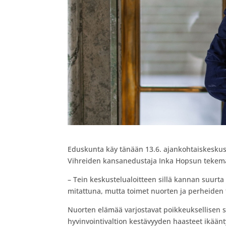
Eduskunta käy tänään 13.6. ajankohtaiskeskus
Vihreiden kansanedustaja Inka Hopsun tekemän
– Tein keskustelualoitteen sillä kannan suurta
mitattuna, mutta toimet nuorten ja perheiden
Nuorten elämää varjostavat poikkeuksellisen suu
hyvinvointivaltion kestävyyden haasteet ikää