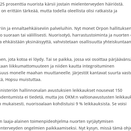
5 prosenttia nuorista kärsii jostain mielenterveyden häiriöstä.
erittäin tärkeää, mutta todella oleellista olisi ratkaista ja
in ja ennaltaehkäiseviin palveluihin. Nyt monet Orpon hallitukse
ko suoraan tai välillisesti. Nuorisotyö, harrastustoiminta ja nuorte
illa ehkäistään yksinäisyyttä, vahvistetaan osallisuutta yhteiskuntaan
nen, jota kotoa ei löydy. Tai se paikka, jossa voi osoittaa pärjääväns
utaan liikkumattomuuteen ja niiden kautta integroituminen
suus monelle maahan muuttaneelle. Järjestöt kantavat suurta vast
ä, Hopsu muistuttaa.
nisteriön hallinnonalan avustuksien leikkaukset nousevat 150
hdentumista ei tiedetä, mutta jos OKM:n valtionavustusten leikkau
n mukaisesti, nuorisoalaan kohdistuisi 9 % leikkauksista. Se voisi
iin laaja-alainen toimenpideohjelma nuorten syrjäytymisen
lenterveyden ongelmien paikkaamiseksi. Nyt kysyn, missä tämä oh