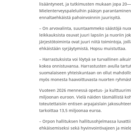
lisääntyneet, ja tutkimusten mukaan jopa 20—2
Mielenterveyspaleluihin pääsyn parantaminen on 
ennaltaehkäistä pahoinvoinnin juurisyitä.
– On arvovalinta, suuntaammeko säästöjä nuori
leikkauksista osuvat juuri lapsiin ja nuoriin jo
järjestötoiminta ovat juuri niitä toimintoja, jo
ehkäistään syrjäytymistä, Hopsu muistuttaa.
– Harrastuksista voi löytyä se turvallinen aikui
kokea onnistuvansa. Harrastusten avulla tart
suomalaiseen yhteiskuntaan on ollut mahdolli
myös monesta haavoittuvasta nuorten ryhmäst
Vuoteen 2026 mennessä opetus- ja kulttuurimi
miljoonan euroon. Vielä näiden täsmällistä ko
toteutettaisiin entisen arpajaislain jakosuhtee
tarkoittaa 13,5 miljoonaa euroa.
– Orpon hallituksen hallitusohjelmassa luvatt
ehkäisemiseksi sekä hyvinvointivajeen ja mie