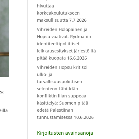
hivuttaa
korkeakoulutukseen
maksullisuutta
7.7.2026
Vihreiden Holopainen ja
Hopsu vaativat: Rydmanin
identiteettipoliittiset
leikkausesitykset järjestöiltä
pitää kuopata
16.6.2026
Vihreiden Hopsu kritisoi
ulko- ja
turvallisuuspoliittisen
selonteon Lähi-Idän
ssa
konfliktin liian suppeaa
käsittelyä: Suomen pitää
edetä Palestiinan
illa
tunnustamisessa
10.6.2026
Kirjoitusten avainsanoja
t