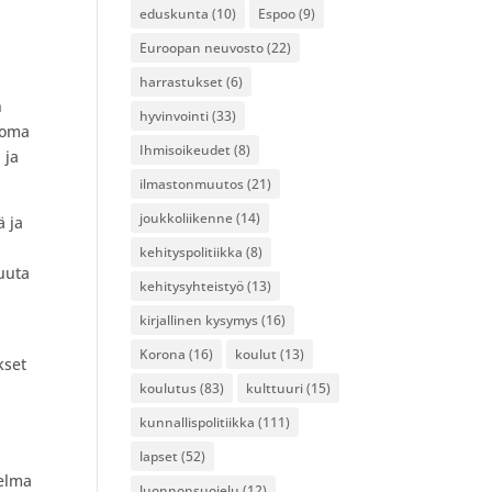
eduskunta
(10)
Espoo
(9)
Euroopan neuvosto
(22)
harrastukset
(6)
n
hyvinvointi
(33)
n oma
Ihmisoikeudet
(8)
 ja
ilmastonmuutos
(21)
joukkoliikenne
(14)
ä ja
kehityspolitiikka
(8)
uuta
kehitysyhteistyö
(13)
kirjallinen kysymys
(16)
Korona
(16)
koulut
(13)
kset
koulutus
(83)
kulttuuri
(15)
kunnallispolitiikka
(111)
lapset
(52)
jelma
luonnonsuojelu
(12)