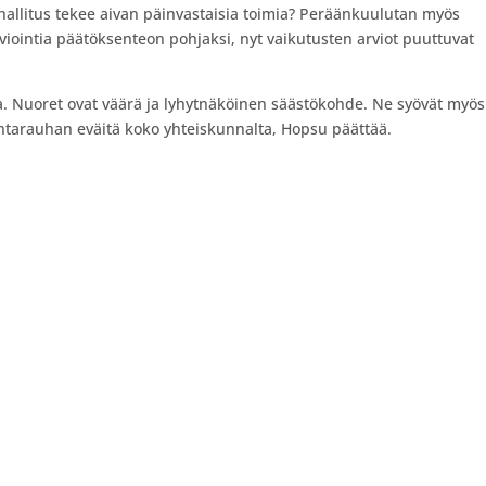
a hallitus tekee aivan päinvastaisia toimia? Peräänkuulutan myös
rviointia päätöksenteon pohjaksi, nyt vaikutusten arviot puuttuvat
aa. Nuoret ovat väärä ja lyhytnäköinen säästökohde. Ne syövät myös
tarauhan eväitä koko yhteiskunnalta, Hopsu päättää.