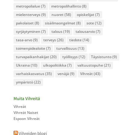
metropolialue
(7)
metropolihallinto
(8)
mielenterveys
(9)
nuoret
(58)
opiskelijat
(7)
pakolaiset
(8)
sisäilmaongelmat
(8)
sote
(12)
syrjäytyminen
(7)
talous
(19)
talousarvio
(7)
tasa-arvo
(9)
terveys
(26)
tiedote
(14)
toimenpidealoite
(7)
turvallisuus
(13)
turvapaikanhakijat
(20)
työllisyys
(12)
Täysistunto
(9)
Ukraina
(10)
ulkopolitiikka
(7)
valtuustopuhe
(21)
varhaiskasvatus
(35)
venäjä
(9)
Vihreät
(43)
ympäristö
(22)
Muita Vihreitä
Vihreät
Vihreät Naiset
Espoon Vihreät
Vihreiden blogi