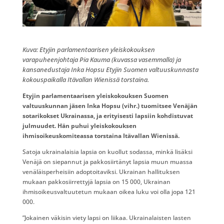
​Kuva: Etyjin parlamentaarisen yleiskokouksen
varapuheenjohtaja Pia Kauma (kuvassa vasemmalla) ja
kansanedustaja Inka Hopsu Etyjin Suomen valtuuskunnasta
kokouspaikalla Itävallan Wienissä torstaina.
​Etyjin parlamentaarisen yleiskokouksen Suomen
valtuuskunnan jäsen Inka Hopsu (vihr.) tuomitsee Venäjän
sotarikokset Ukrainassa, ja erityisesti lapsiin kohdistuvat
julmuudet. Hän puhui yleiskokouksen
ihmisoikeuskomiteassa torstaina Itävallan Wienissä.
Satoja ukrainalaisia lapsia on kuollut sodassa, minkä lisäksi
Venäjä on siepannut ja pakkosiirtänyt lapsia muun muassa
venäläisperheisiin adoptoitaviksi. Ukrainan hallituksen
mukaan pakkosiirrettyjä lapsia on 15 000, Ukrainan
ihmisoikeusvaltuutetun mukaan oikea luku voi olla jopa 121
000.
”Jokainen väkisin viety lapsi on liikaa. Ukrainalaisten lasten