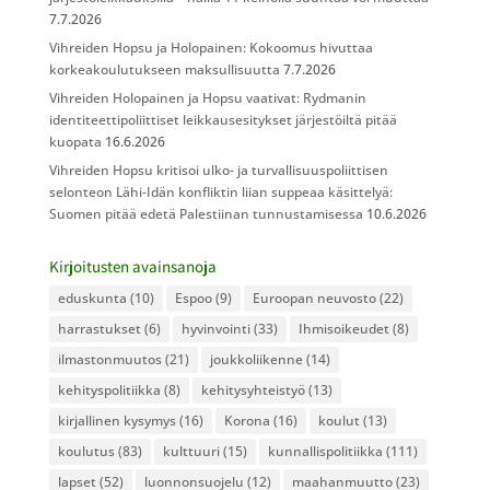
7.7.2026
Vihreiden Hopsu ja Holopainen: Kokoomus hivuttaa
korkeakoulutukseen maksullisuutta
7.7.2026
Vihreiden Holopainen ja Hopsu vaativat: Rydmanin
identiteettipoliittiset leikkausesitykset järjestöiltä pitää
kuopata
16.6.2026
Vihreiden Hopsu kritisoi ulko- ja turvallisuuspoliittisen
selonteon Lähi-Idän konfliktin liian suppeaa käsittelyä:
Suomen pitää edetä Palestiinan tunnustamisessa
10.6.2026
Kirjoitusten avainsanoja
eduskunta
(10)
Espoo
(9)
Euroopan neuvosto
(22)
harrastukset
(6)
hyvinvointi
(33)
Ihmisoikeudet
(8)
ilmastonmuutos
(21)
joukkoliikenne
(14)
kehityspolitiikka
(8)
kehitysyhteistyö
(13)
kirjallinen kysymys
(16)
Korona
(16)
koulut
(13)
koulutus
(83)
kulttuuri
(15)
kunnallispolitiikka
(111)
lapset
(52)
luonnonsuojelu
(12)
maahanmuutto
(23)