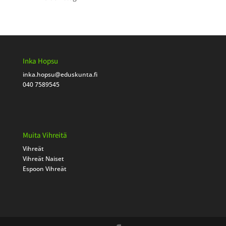
Inka Hopsu
inka.hopsu
@eduskunta.fi
040 7589545
Muita Vihreitä
Vihreät
Vihreät Naiset
Espoon Vihreät