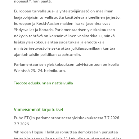
nopeasti”, hän päätti.
Euroopan turvallisuus- ja yhteistyöjärjestö on maailman
laajapohjaisin turvallisuutta käsittelevä alueellinen järjestö.
Euroopan ja Keski-Aasian maiden lisäksi jäseninä ovat
Yhdysvallat ja Kanada. Parlamentaarisen yleiskokouksen
näkyvin tehtävä on kansainvälinen vaalitarkkailu, minkä
lisäksi yleiskokous antaa suosituksia ja ehdotuksia
ministerineuvostolle sekä ottaa julkilausumillaan kantaa
ajankohtaisiin politiikan tapahtumiin.
Parlamentaarisen yleiskokouksen talvi-istuntoon on koolla
Wienissä 23.–24. helmikuuta.
Tiedote eduskunnan nettisivuilla
Viimeisimmät kirjoitukset
Puhe ETYJ:n parlamentaarisessa yleiskokouksessa 7.7.2026
7.7.2026
Vihreiden Hopsu: Hallitus romuttaa demokratian perustaa
järjestöleikkauksilla – näillä 11 keinolla suuntaa voi muuttaa