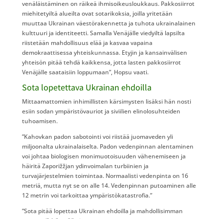
venäläistäminen on räikeä ihmisoikeusloukkaus. Pakkosiirrot
miehitetyiltä alueilta ovat sotarikoksia, joilla yritetään
muuttaa Ukrainan väestörakennetta ja tuhota ukrainalainen
kulttuuri ja identiteetti. Samalla Venäjälle viedyiltä lapsilta
riistetään mahdollisuus elää ja kasvaa vapaina
demokraattisessa yhteiskunnassa. Etyjin ja kansainvälisen
yhteisön pitää tehdä kaikkensa, jotta lasten pakkosiirrot
Venäjälle saataisiin loppumaan”, Hopsu vaati.
Sota lopetettava Ukrainan ehdoilla
Mittaamattomien inhimillisten kärsimysten lisäksi hän nosti
esiin sodan ympäristövauriot ja siviilien elinolosuhteiden
tuhoamisen.
”Kahovkan padon sabotointi voi riistää juomaveden yli
miljoonalta ukrainalaiselta. Padon vedenpinnan alentaminen
voi johtaa biologisen monimuotoisuuden vähenemiseen ja
häiritä Zaporižžjan ydinvoimalan turbiinien ja
turvajärjestelmien toimintaa. Normaalisti vedenpinta on 16
metriä, mutta nyt se on alle 14. Vedenpinnan putoaminen alle
12 metrin voi tarkoittaa ympäristökatastrofia.”
”Sota pitää lopettaa Ukrainan ehdoilla ja mahdollisimman